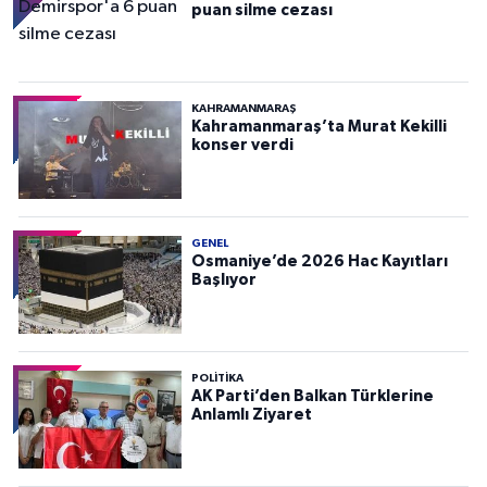
puan silme cezası
KAHRAMANMARAŞ
Kahramanmaraş’ta Murat Kekilli
konser verdi
GENEL
Osmaniye’de 2026 Hac Kayıtları
Başlıyor
POLITIKA
AK Parti’den Balkan Türklerine
Anlamlı Ziyaret