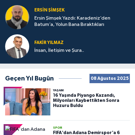
ERSIN ŞIMŞEK
Ersin Şimşek Yazdı: Karadeniz’den
Batum’a, Yolun Bana Bıraktıkları
FAKIR YILMAZ
İnsan, İletişim ve Şura..
Geçen Yıl Bugün
08 Ağustos 2025
YAŞAM
16 Yaşında Piyango Kazandı,
Milyonları Kaybettikten Sonra
Huzuru Buldu
SPOR
FIFA'dan Adana Demirspor'a 6