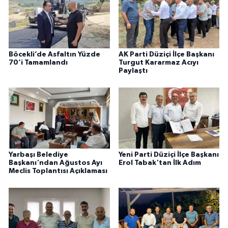
Böcekli’de Asfaltın Yüzde
AK Parti Düziçi İlçe Başkanı
70’i Tamamlandı
Turgut Kararmaz Acıyı
Paylaştı
Yarbaşı Belediye
Yeni Parti Düziçi İlçe Başkanı
Başkanı'ndan Ağustos Ayı
Erol Tabak'tan İlk Adım
Meclis Toplantısı Açıklaması