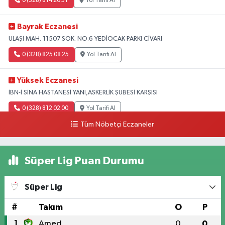
0 (328) 814 20 51
Yol Tarifi Al
Bayrak Eczanesi
ULAŞI MAH. 11507 SOK. NO:6 YEDİOCAK PARKI CİVARI
0 (328) 825 08 25
Yol Tarifi Al
Yüksek Eczanesi
İBN-İ SİNA HASTANESİ YANI,ASKERLİK ŞUBESİ KARŞISI
0 (328) 812 02 00
Yol Tarifi Al
Tüm Nöbetçi Eczaneler
Süper Lig Puan Durumu
Süper Lig
#
Takım
O
P
1
Amed
0
0