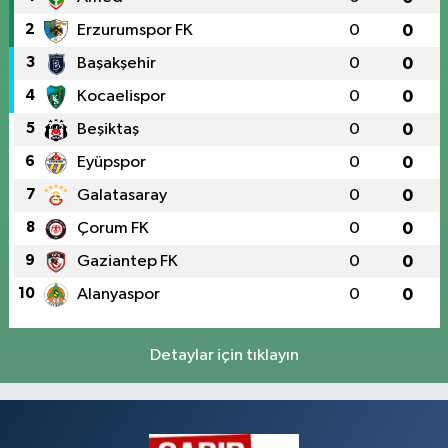
2
Erzurumspor FK
0
0
3
Başakşehir
0
0
4
Kocaelispor
0
0
5
Beşiktaş
0
0
6
Eyüpspor
0
0
7
Galatasaray
0
0
8
Çorum FK
0
0
9
Gaziantep FK
0
0
10
Alanyaspor
0
0
Detaylar için tıklayın