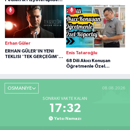
İlham Veren Hikâyeler
Erhan Güler
ERHAN GÜLER'IN YENI
Enis Tataroğlu
TEKLISI 'TEK GERÇEĞIM'LE
68 Dili Akıcı Konuşan
BÜYÜK DÖNÜŞÜ
Öğretmenle Özel
Röportaj
OSMANİYE
08.08.2026
SONRAKI VAKTE KALAN
17:31
Yatsı Namazı