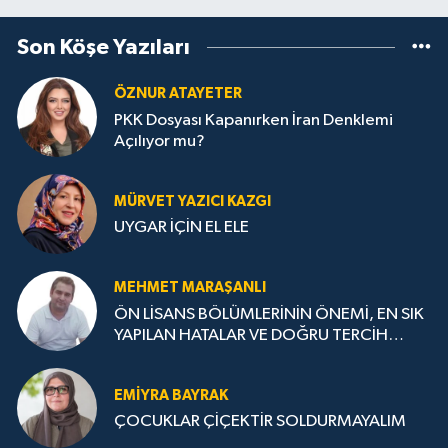
Son Köşe Yazıları
ÖZNUR ATAYETER
PKK Dosyası Kapanırken İran Denklemi
Açılıyor mu?
MÜRVET YAZICI KAZGI
UYGAR İÇİN EL ELE
MEHMET MARAŞANLI
ÖN LİSANS BÖLÜMLERİNİN ÖNEMİ, EN SIK
YAPILAN HATALAR VE DOĞRU TERCİH
STRATEJİLERİ
EMIYRA BAYRAK
ÇOCUKLAR ÇİÇEKTİR SOLDURMAYALIM