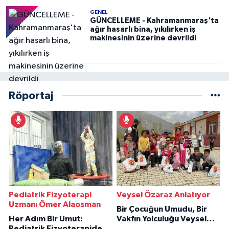
GENEL
GÜNCELLEME - Kahramanmaraş'ta
ağır hasarlı bina, yıkılırken iş
makinesinin üzerine devrildi
Röportaj
Pediatrik Fizyoterapi
Veysel Özaraz Anlatıyor
Uzmanı Ömer Alaosman
Bir Çocuğun Umudu, Bir
Her Adım Bir Umut:
Vakfın Yolculuğu Veysel
Pediatrik Fizyoterapiden
Özaraz Anlatıyor