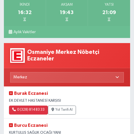
İKINDI
AKŞAM
YATSI
16:32
19:43
21:09
Aylık Vakitler
Osmaniye Merkez Nöbetçi
Eczaneler
Burak Eczanesi
EK DEVLET HASTANESİ KARŞISI
0 (328) 814 83 33
Yol Tarifi Al
Burcu Eczanesi
KURTULUŞ SAĞLIK OCAĞI YANI