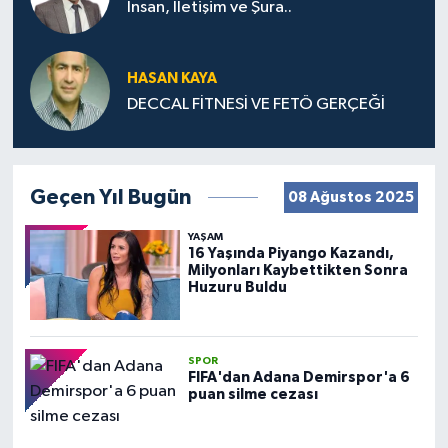
İnsan, İletişim ve Şura..
HASAN KAYA
DECCAL FİTNESİ VE FETÖ GERÇEĞİ
Geçen Yıl Bugün
08 Ağustos 2025
YAŞAM
16 Yaşında Piyango Kazandı,
Milyonları Kaybettikten Sonra
Huzuru Buldu
SPOR
FIFA'dan Adana Demirspor'a 6
puan silme cezası