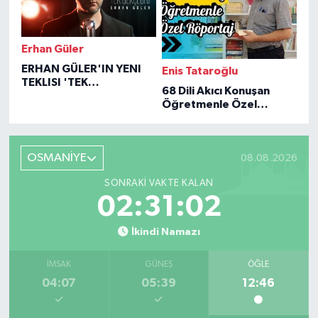
Erhan Güler
ERHAN GÜLER'IN YENI
Enis Tataroğlu
TEKLISI 'TEK
68 Dili Akıcı Konuşan
GERÇEĞIM'LE BÜYÜK
Öğretmenle Özel
DÖNÜŞÜ
Röportaj
OSMANİYE
08.08.2026
SONRAKI VAKTE KALAN
02:31:01
İkindi Namazı
İMSAK
GÜNEŞ
ÖĞLE
04:07
05:39
12:46