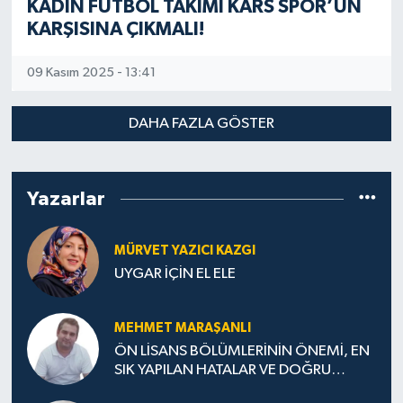
KADIN FUTBOL TAKIMI KARS SPOR’UN
KARŞISINA ÇIKMALI!
09 Kasım 2025 - 13:41
DAHA FAZLA GÖSTER
Yazarlar
MÜRVET YAZICI KAZGI
UYGAR İÇİN EL ELE
MEHMET MARAŞANLI
ÖN LİSANS BÖLÜMLERİNİN ÖNEMİ, EN
SIK YAPILAN HATALAR VE DOĞRU
TERCİH STRATEJİLERİ