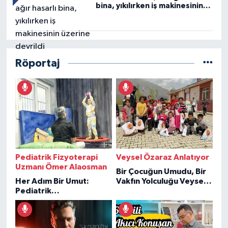
bina, yıkılırken iş makinesinin
üzerine devrildi
Röportaj
Pediatrik Fizyoterapi
Veysel Özaraz Anlatıyor
Uzmanı Ömer Alaosman
Bir Çocuğun Umudu, Bir
Her Adım Bir Umut:
Vakfın Yolculuğu Veysel
Pediatrik
Özaraz Anlatıyor
Fizyoterapiden İlham
Veren Hikâyeler