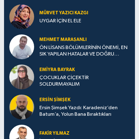
MÜRVET YAZICI KAZGI
UYGAR İÇİN EL ELE
MEHMET MARAŞANLI
ÖN LİSANS BÖLÜMLERİNİN ÖNEMİ, EN
SIK YAPILAN HATALAR VE DOĞRU
TERCİH STRATEJİLERİ
EMIYRA BAYRAK
ÇOCUKLAR ÇİÇEKTİR
SOLDURMAYALIM
ERSIN ŞIMŞEK
Ersin Şimşek Yazdı: Karadeniz’den
Batum’a, Yolun Bana Bıraktıkları
FAKIR YILMAZ