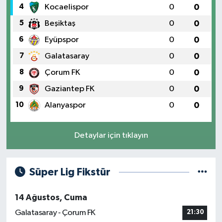
4
Kocaelispor
0
0
5
Beşiktaş
0
0
6
Eyüpspor
0
0
7
Galatasaray
0
0
8
Çorum FK
0
0
9
Gaziantep FK
0
0
10
Alanyaspor
0
0
Detaylar için tıklayın
Süper Lig Fikstür
14 Ağustos, Cuma
Galatasaray - Çorum FK
21:30