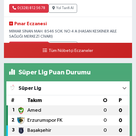
0 (328) 812 56 78
Yol Tarifi Al
Pınar Eczanesi
MİMAR SİNAN MAH. 8546 SOK. NO:4 A (HASAN KESKİNER AİLE
SAĞLIĞI MERKEZİ CİVARI)
0 (328) 826 04 73
Yol Tarifi Al
Tüm Nöbetçi Eczaneler
Süper Lig Puan Durumu
Süper Lig
#
Takım
O
P
1
Amed
0
0
2
Erzurumspor FK
0
0
3
Başakşehir
0
0