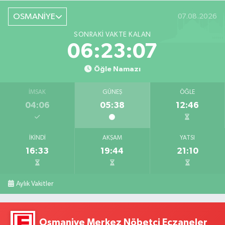
OSMANİYE
07.08.2026
SONRAKI VAKTE KALAN
06:23:06
Öğle Namazı
İMSAK
GÜNEŞ
ÖĞLE
04:06
05:38
12:46
İKINDI
AKŞAM
YATSI
16:33
19:44
21:10
Aylık Vakitler
Osmaniye Merkez Nöbetçi Eczaneler