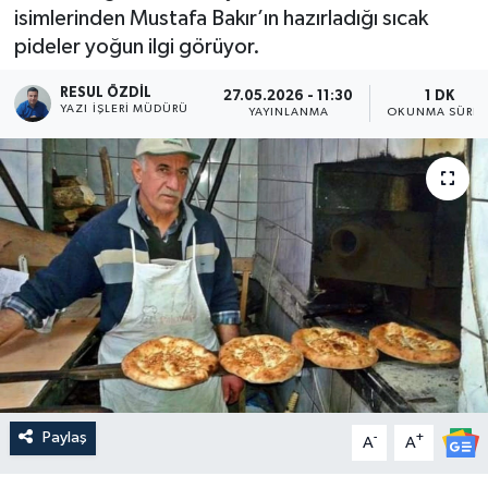
isimlerinden Mustafa Bakır’ın hazırladığı sıcak
pideler yoğun ilgi görüyor.
RESUL ÖZDIL
27.05.2026 - 11:30
1 DK
YAZI İŞLERI MÜDÜRÜ
YAYINLANMA
OKUNMA SÜRES
Paylaş
-
+
A
A