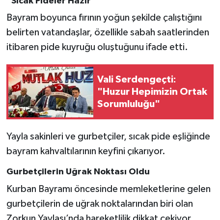
“Sıcak Pideler Hazır”
Bayram boyunca fırının yoğun şekilde çalıştığını
belirten vatandaşlar, özellikle sabah saatlerinden
itibaren pide kuyruğu oluştuğunu ifade etti.
Vali Serdengeçti:
"Huzur Hepimizin Ortak
Sorumluluğu"
Yayla sakinleri ve gurbetçiler, sıcak pide eşliğinde
bayram kahvaltılarının keyfini çıkarıyor.
Gurbetçilerin Uğrak Noktası Oldu
Kurban Bayramı öncesinde memleketlerine gelen
gurbetçilerin de uğrak noktalarından biri olan
Zorkun Yaylası’nda hareketlilik dikkat çekiyor.