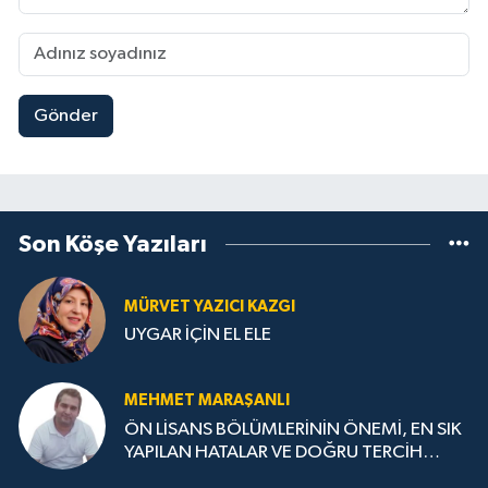
Gönder
Son Köşe Yazıları
MÜRVET YAZICI KAZGI
UYGAR İÇİN EL ELE
MEHMET MARAŞANLI
ÖN LİSANS BÖLÜMLERİNİN ÖNEMİ, EN SIK
YAPILAN HATALAR VE DOĞRU TERCİH
STRATEJİLERİ