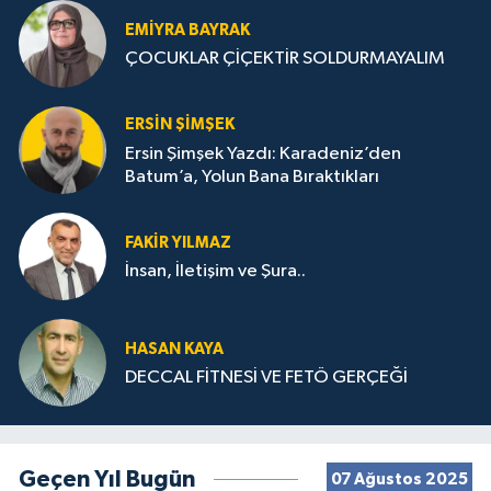
EMIYRA BAYRAK
ÇOCUKLAR ÇİÇEKTİR SOLDURMAYALIM
ERSIN ŞIMŞEK
Ersin Şimşek Yazdı: Karadeniz’den
Batum’a, Yolun Bana Bıraktıkları
FAKIR YILMAZ
İnsan, İletişim ve Şura..
HASAN KAYA
DECCAL FİTNESİ VE FETÖ GERÇEĞİ
Geçen Yıl Bugün
07 Ağustos 2025