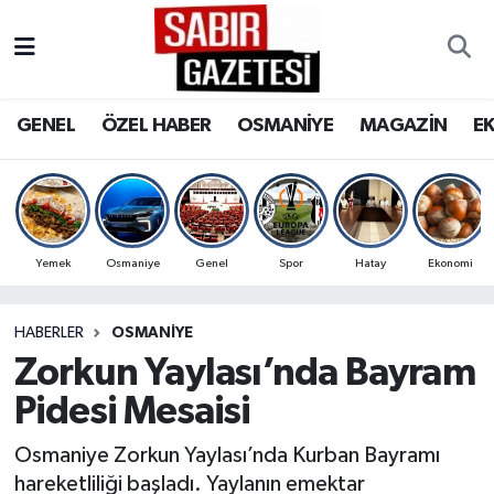
GENEL
Osmaniye Nöbetçi Eczaneler
GENEL
ÖZEL HABER
OSMANİYE
MAGAZİN
E
ÖZEL HABER
Osmaniye Hava Durumu
OSMANİYE
Osmaniye Trafik Yoğunluk Haritası
MAGAZİN
Süper Lig Puan Durumu ve Fikstür
Yemek
Osmaniye
Genel
Spor
Hatay
Ekonomi
EKONOMİ
Tüm Manşetler
HABERLER
OSMANIYE
Zorkun Yaylası’nda Bayram
SPOR
Son Dakika Haberleri
Pidesi Mesaisi
RESMİ İLANLAR
Haber Arşivi
Osmaniye Zorkun Yaylası’nda Kurban Bayramı
hareketliliği başladı. Yaylanın emektar