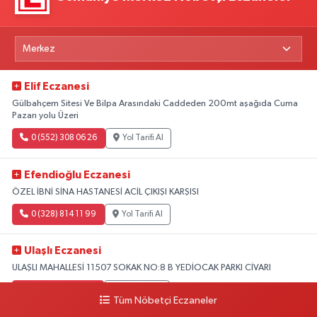
Elif Eczanesi
Gülbahçem Sitesi Ve Bilpa Arasındaki Caddeden 200mt aşağıda Cuma
Pazarı yolu Üzeri
0 (552) 308 06 26
Yol Tarifi Al
Efendioğlu Eczanesi
ÖZEL İBNİ SİNA HASTANESİ ACİL ÇIKIŞI KARŞISI
0 (328) 814 11 99
Yol Tarifi Al
Ulaşlı Eczanesi
ULAŞLI MAHALLESİ 11507 SOKAK NO:8 B YEDİOCAK PARKI CİVARI
0 (546) 158 81 80
Yol Tarifi Al
Tüm Nöbetçi Eczaneler