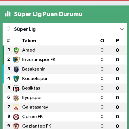
Süper Lig Puan Durumu
Süper Lig
#
Takım
O
P
1
Amed
0
0
2
Erzurumspor FK
0
0
3
Başakşehir
0
0
4
Kocaelispor
0
0
5
Beşiktaş
0
0
6
Eyüpspor
0
0
7
Galatasaray
0
0
8
Çorum FK
0
0
9
Gaziantep FK
0
0