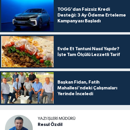
TOGG'dan Faizsiz Kredi
Desteği: 3 Ay Ödeme Erteleme
Kampanyası Başladı
Evde Et Tantuni Nasıl Yapılır?
İşte Tam Ölçülü Lezzetli Tarif
Başkan Fidan, Fatih
Mahallesi'ndeki Çalışmaları
Yerinde İnceledi
YAZI İŞLERI MÜDÜRÜ
Resul Özdil