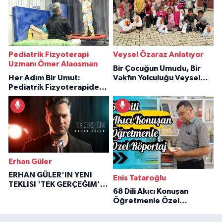
Pediatrik Fizyoterapi
Veysel Özaraz Anlatıyor
Uzmanı Ömer Alaosman
Bir Çocuğun Umudu, Bir
Her Adım Bir Umut:
Vakfın Yolculuğu Veysel
Pediatrik Fizyoterapiden
Özaraz Anlatıyor
İlham Veren Hikâyeler
Erhan Güler
ERHAN GÜLER'IN YENI
Enis Tataroğlu
TEKLISI 'TEK GERÇEĞIM'LE
68 Dili Akıcı Konuşan
BÜYÜK DÖNÜŞÜ
Öğretmenle Özel
Röportaj