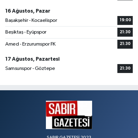
16 Ağustos, Pazar
Başakşehir - Kocaelispor
19:00
Beşiktaş - Eyüpspor
21:30
Amed - Erzurumspor FK
21:30
17 Ağustos, Pazartesi
Samsunspor - Göztepe
21:30
SABIR GAZETESİ 2023