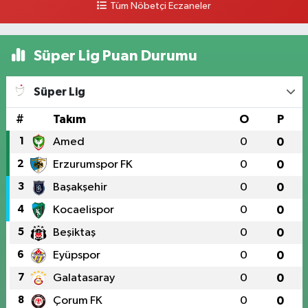
Tüm Nöbetçi Eczaneler
Süper Lig Puan Durumu
Süper Lig
#
Takım
O
P
1
Amed
0
0
2
Erzurumspor FK
0
0
3
Başakşehir
0
0
4
Kocaelispor
0
0
5
Beşiktaş
0
0
6
Eyüpspor
0
0
7
Galatasaray
0
0
8
Çorum FK
0
0