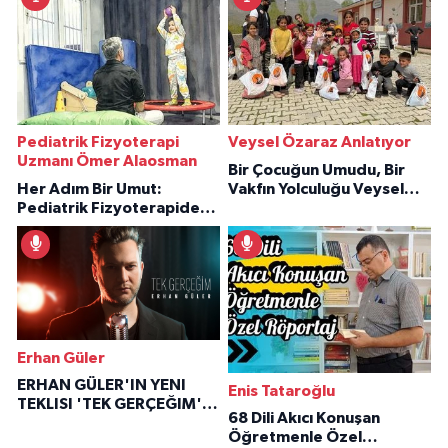
Pediatrik Fizyoterapi
Veysel Özaraz Anlatıyor
Uzmanı Ömer Alaosman
Bir Çocuğun Umudu, Bir
Her Adım Bir Umut:
Vakfın Yolculuğu Veysel
Pediatrik Fizyoterapiden
Özaraz Anlatıyor
İlham Veren Hikâyeler
Erhan Güler
ERHAN GÜLER'IN YENI
Enis Tataroğlu
TEKLISI 'TEK GERÇEĞIM'LE
68 Dili Akıcı Konuşan
BÜYÜK DÖNÜŞÜ
Öğretmenle Özel