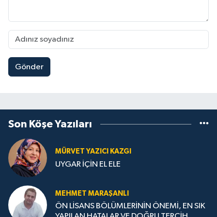
Gönder
Son Köşe Yazıları
MÜRVET YAZICI KAZGI
UYGAR İÇİN EL ELE
MEHMET MARAŞANLI
ÖN LİSANS BÖLÜMLERİNİN ÖNEMİ, EN SIK
YAPILAN HATALAR VE DOĞRU TERCİH