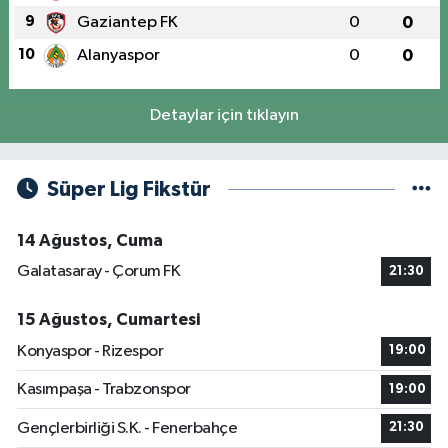
9
Gaziantep FK
0
0
10
Alanyaspor
0
0
Detaylar için tıklayın
Süper Lig Fikstür
14 Ağustos, Cuma
Galatasaray - Çorum FK
21:30
15 Ağustos, Cumartesi
Konyaspor - Rizespor
19:00
Kasımpaşa - Trabzonspor
19:00
Gençlerbirliği S.K. - Fenerbahçe
21:30