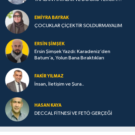
STRATEJİLERİ
EMIYRA BAYRAK
ÇOCUKLAR ÇİÇEKTİR SOLDURMAYALIM
ERSIN ŞIMŞEK
Ersin Şimşek Yazdı: Karadeniz’den
Batum’a, Yolun Bana Bıraktıkları
FAKIR YILMAZ
İnsan, İletişim ve Şura..
HASAN KAYA
DECCAL FİTNESİ VE FETÖ GERÇEĞİ