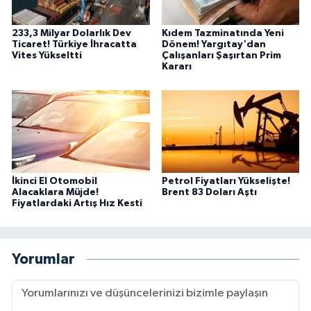
233,3 Milyar Dolarlık Dev
Kıdem Tazminatında Yeni
Ticaret! Türkiye İhracatta
Dönem! Yargıtay'dan
Vites Yükseltti
Çalışanları Şaşırtan Prim
Kararı
İkinci El Otomobil
Petrol Fiyatları Yükselişte!
Alacaklara Müjde!
Brent 83 Doları Aştı
Fiyatlardaki Artış Hız Kesti
Yorumlar