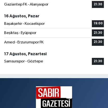
Gaziantep FK - Alanyaspor
21:30
16 Ağustos, Pazar
Başakşehir - Kocaelispor
19:00
Beşiktaş - Eyüpspor
21:30
Amed - Erzurumspor FK
21:30
17 Ağustos, Pazartesi
Samsunspor - Göztepe
21:30