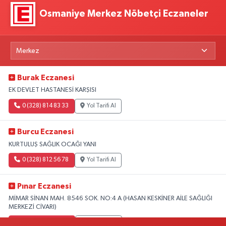
Osmaniye Merkez Nöbetçi Eczaneler
Burak Eczanesi
EK DEVLET HASTANESİ KARŞISI
0 (328) 814 83 33
Yol Tarifi Al
Burcu Eczanesi
KURTULUŞ SAĞLIK OCAĞI YANI
0 (328) 812 56 78
Yol Tarifi Al
Pınar Eczanesi
MİMAR SİNAN MAH. 8546 SOK. NO:4 A (HASAN KESKİNER AİLE SAĞLIĞI
MERKEZİ CİVARI)
0 (328) 826 04 73
Yol Tarifi Al