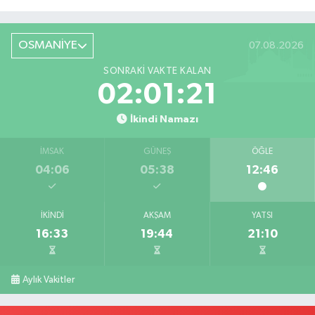
Röportaj
OSMANİYE
07.08.2026
SONRAKI VAKTE KALAN
02:01:20
İkindi Namazı
İMSAK
GÜNEŞ
ÖĞLE
04:06
05:38
12:46
İKINDI
AKŞAM
YATSI
16:33
19:44
21:10
Aylık Vakitler