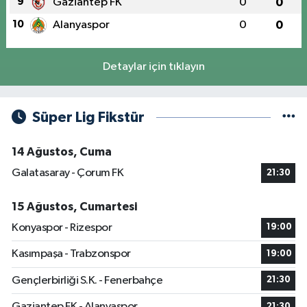
9
Gaziantep FK
0
0
10
Alanyaspor
0
0
Detaylar için tıklayın
Süper Lig Fikstür
14 Ağustos, Cuma
Galatasaray - Çorum FK
21:30
15 Ağustos, Cumartesi
Konyaspor - Rizespor
19:00
Kasımpaşa - Trabzonspor
19:00
Gençlerbirliği S.K. - Fenerbahçe
21:30
Gaziantep FK - Alanyaspor
21:30