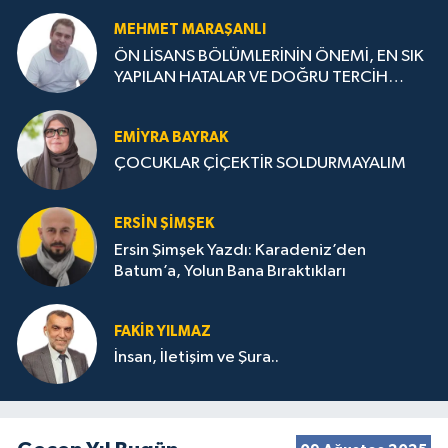
MEHMET MARAŞANLI
ÖN LİSANS BÖLÜMLERİNİN ÖNEMİ, EN SIK
YAPILAN HATALAR VE DOĞRU TERCİH
STRATEJİLERİ
EMIYRA BAYRAK
ÇOCUKLAR ÇİÇEKTİR SOLDURMAYALIM
ERSIN ŞIMŞEK
Ersin Şimşek Yazdı: Karadeniz’den
Batum’a, Yolun Bana Bıraktıkları
FAKIR YILMAZ
İnsan, İletişim ve Şura..