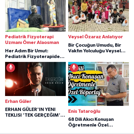
Pediatrik Fizyoterapi
Veysel Özaraz Anlatıyor
Uzmanı Ömer Alaosman
Bir Çocuğun Umudu, Bir
Her Adım Bir Umut:
Vakfın Yolculuğu Veysel
Pediatrik Fizyoterapiden
Özaraz Anlatıyor
İlham Veren Hikâyeler
Erhan Güler
ERHAN GÜLER'IN YENI
Enis Tataroğlu
TEKLISI 'TEK GERÇEĞIM'LE
68 Dili Akıcı Konuşan
BÜYÜK DÖNÜŞÜ
Öğretmenle Özel
Röportaj