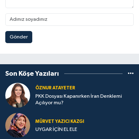
Gönder
Son Köşe Yazıları
ÖZNUR ATAYETER
PKK Dosyası Kapanırken İran Denklemi
Açılıyor mu?
MÜRVET YAZICI KAZGI
UYGAR İÇİN EL ELE