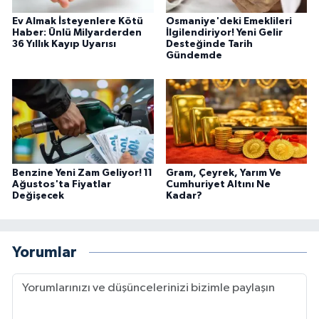
Ev Almak İsteyenlere Kötü
Osmaniye'deki Emeklileri
Haber: Ünlü Milyarderden
İlgilendiriyor! Yeni Gelir
36 Yıllık Kayıp Uyarısı
Desteğinde Tarih
Gündemde
Benzine Yeni Zam Geliyor! 11
Gram, Çeyrek, Yarım Ve
Ağustos'ta Fiyatlar
Cumhuriyet Altını Ne
Değişecek
Kadar?
Yorumlar