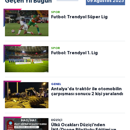
Geçen Yıl Bugün
09 Ağustos 2025
SPOR
Futbol: Trendyol Süper Lig
SPOR
Futbol: Trendyol 1. Lig
GENEL
Antalya'da traktör ile otomobilin
çarpışması sonucu 2 kişi yaralandı
DÜZIÇI
Ülkü Ocakları Düziçi’nden
İHA/Drone Pilotluğu Eğitimi ve