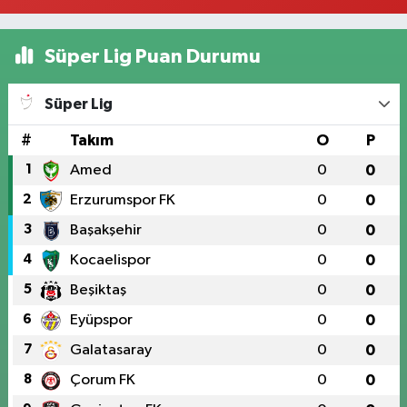
Süper Lig Puan Durumu
Süper Lig
#
Takım
O
P
1
Amed
0
0
2
Erzurumspor FK
0
0
3
Başakşehir
0
0
4
Kocaelispor
0
0
5
Beşiktaş
0
0
6
Eyüpspor
0
0
7
Galatasaray
0
0
8
Çorum FK
0
0