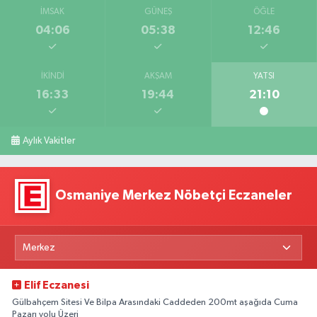
İMSAK
GÜNEŞ
ÖĞLE
04:06
05:38
12:46
İKINDI
AKŞAM
YATSI
16:33
19:44
21:10
Aylık Vakitler
Osmaniye Merkez Nöbetçi Eczaneler
Elif Eczanesi
Gülbahçem Sitesi Ve Bilpa Arasındaki Caddeden 200mt aşağıda Cuma
Pazarı yolu Üzeri