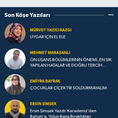
Son Köşe Yazıları
MÜRVET YAZICI KAZGI
UYGAR İÇİN EL ELE
MEHMET MARAŞANLI
ÖN LİSANS BÖLÜMLERİNİN ÖNEMİ, EN SIK
YAPILAN HATALAR VE DOĞRU TERCİH
STRATEJİLERİ
EMIYRA BAYRAK
ÇOCUKLAR ÇİÇEKTİR SOLDURMAYALIM
ERSIN ŞIMŞEK
Ersin Şimşek Yazdı: Karadeniz’den
Batum’a, Yolun Bana Bıraktıkları