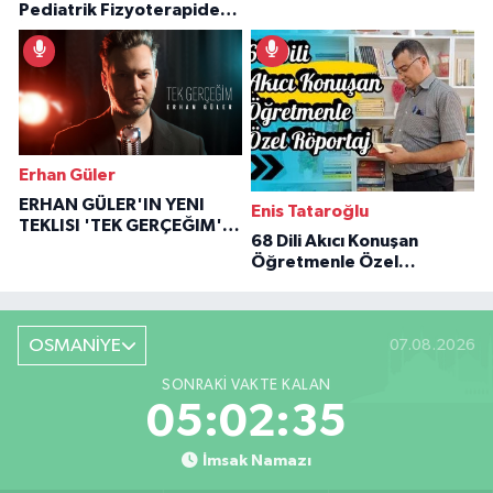
Pediatrik Fizyoterapiden
Özaraz Anlatıyor
İlham Veren Hikâyeler
Erhan Güler
ERHAN GÜLER'IN YENI
Enis Tataroğlu
TEKLISI 'TEK GERÇEĞIM'LE
68 Dili Akıcı Konuşan
BÜYÜK DÖNÜŞÜ
Öğretmenle Özel
Röportaj
OSMANİYE
07.08.2026
SONRAKI VAKTE KALAN
05:02:34
İmsak Namazı