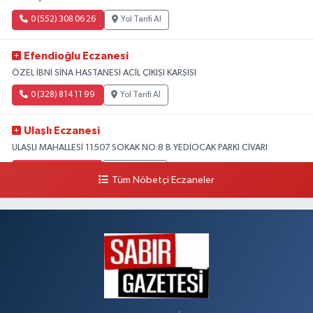
0 (552) 308 06 26
Yol Tarifi Al
Efendioğlu Eczanesi
ÖZEL İBNİ SİNA HASTANESİ ACİL ÇIKIŞI KARŞISI
0 (328) 814 11 99
Yol Tarifi Al
Ulaşlı Eczanesi
ULAŞLI MAHALLESİ 11507 SOKAK NO:8 B YEDİOCAK PARKI CİVARI
0 (546) 158 81 80
Yol Tarifi Al
Tüm Nöbetçi Eczaneler