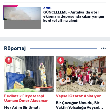
GENEL
GÜNCELLEME - Antalya'da otel
ekipmanı deposunda çıkan yangın
kontrol altına alındı
Röportaj
Pediatrik Fizyoterapi
Veysel Özaraz Anlatıyor
Uzmanı Ömer Alaosman
Bir Çocuğun Umudu, Bir
Her Adım Bir Umut:
Vakfın Yolculuğu Veysel