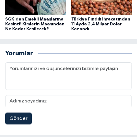
SGK'dan Emekli Maaşlarına
Türkiye Fındık İhracatından
Kesinti! Kimlerin Maaşından
11 Ayda 2,4 Milyar Dolar
Ne Kadar Kesilecek?
Kazandı
Yorumlar
Gönder