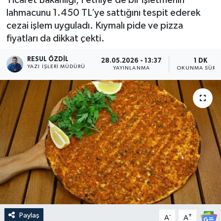
lahmacunu 1.450 TL’ye sattığını tespit ederek
cezai işlem uyguladı. Kıymalı pide ve pizza
fiyatları da dikkat çekti.
RESUL ÖZDIL
28.05.2026 - 13:37
1 DK
YAZI İŞLERI MÜDÜRÜ
YAYINLANMA
OKUNMA SÜRES
Paylaş
-
+
A
A