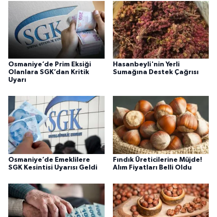
Osmaniye’de Prim Eksiği
Hasanbeyli'nin Yerli
Olanlara SGK’dan Kritik
Sumağına Destek Çağrısı
Uyarı
Osmaniye’de Emeklilere
Fındık Üreticilerine Müjde!
SGK Kesintisi Uyarısı Geldi
Alım Fiyatları Belli Oldu