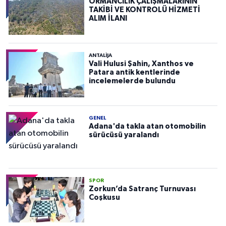
ORMANCILIK ÇALIŞMALARININ
TAKİBİ VE KONTROLÜ HİZMETİ
ALIM İLANI
ANTALIJA
Vali Hulusi Şahin, Xanthos ve
Patara antik kentlerinde
incelemelerde bulundu
GENEL
Adana'da takla atan otomobilin
sürücüsü yaralandı
SPOR
Zorkun’da Satranç Turnuvası
Coşkusu