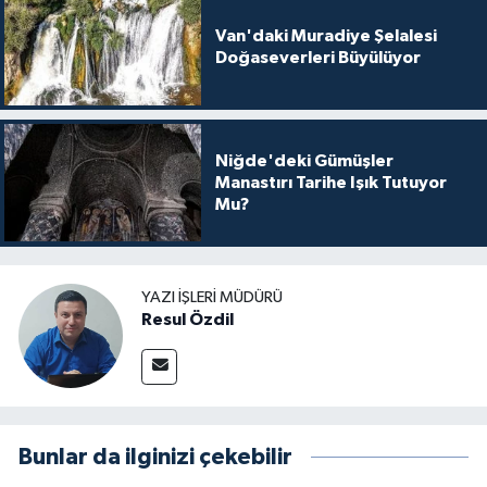
Van'daki Muradiye Şelalesi
Doğaseverleri Büyülüyor
Niğde'deki Gümüşler
Manastırı Tarihe Işık Tutuyor
Mu?
YAZI İŞLERI MÜDÜRÜ
Resul Özdil
Bunlar da ilginizi çekebilir