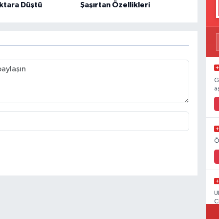
ektara Düştü
Şaşırtan Özellikleri
G
a
Ö
U
C