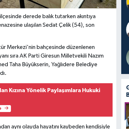
lçesinde derede balık tutarken akıntıya
nazesine ulaşılan Sedat Çelik (54), son
ltür Merkezi'nin bahçesinde düzenlenen
yanı sıra AK Parti Giresun Milletvekili Nazım
d Taha Büyükserin, Yağlıdere Belediye
dı.
dan Kızına Yönelik Paylaşımlara Hukuki
e
ından aynı olayda hayatını kaybeden kendisiyle