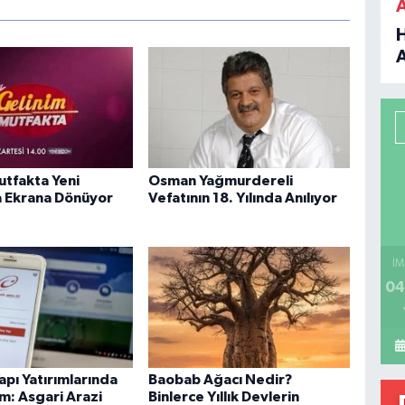
B
P
utfakta Yeni
Osman Yağmurdereli
 Ekrana Dönüyor
Vefatının 18. Yılında Anılıyor
H
İM
04
apı Yatırımlarında
Baobab Ağacı Nedir?
m: Asgari Arazi
Binlerce Yıllık Devlerin