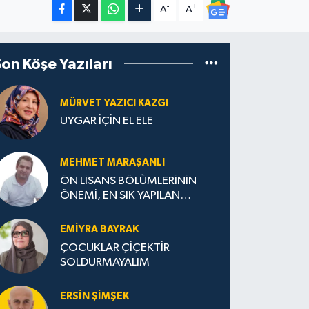
-
+
A
A
Son Köşe Yazıları
MÜRVET YAZICI KAZGI
UYGAR İÇİN EL ELE
MEHMET MARAŞANLI
ÖN LİSANS BÖLÜMLERİNİN
ÖNEMİ, EN SIK YAPILAN
HATALAR VE DOĞRU TERCİH
STRATEJİLERİ
EMIYRA BAYRAK
ÇOCUKLAR ÇİÇEKTİR
SOLDURMAYALIM
ERSIN ŞIMŞEK