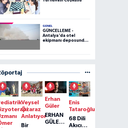
Turnuvası Coşkusu
GENEL
GÜNCELLEME -
Antalya'da otel
ekipmanı deposunda
çıkan yangın kontrol
altına alındı
Röportaj
Erhan
ediatrik
Veysel
Enis
Güler
izyoterapi
Özaraz
Tataroğlu
ERHAN
Uzmanı
Anlatıyor
68 Dili
GÜLER'IN
Ömer
Bir
Akıcı