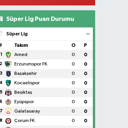
Süper Lig Puan Durumu
Süper Lig
#
Takım
O
P
1
Amed
0
0
2
Erzurumspor FK
0
0
3
Başakşehir
0
0
4
Kocaelispor
0
0
5
Beşiktaş
0
0
6
Eyüpspor
0
0
7
Galatasaray
0
0
8
Çorum FK
0
0