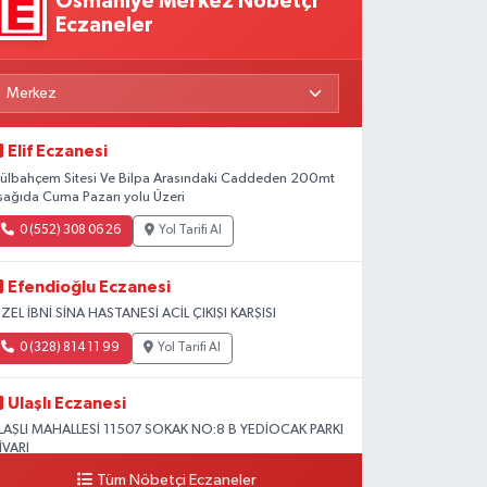
Osmaniye Merkez Nöbetçi
Eczaneler
Elif Eczanesi
ülbahçem Sitesi Ve Bilpa Arasındaki Caddeden 200mt
şağıda Cuma Pazarı yolu Üzeri
0 (552) 308 06 26
Yol Tarifi Al
Efendioğlu Eczanesi
ZEL İBNİ SİNA HASTANESİ ACİL ÇIKIŞI KARŞISI
0 (328) 814 11 99
Yol Tarifi Al
Ulaşlı Eczanesi
LAŞLI MAHALLESİ 11507 SOKAK NO:8 B YEDİOCAK PARKI
İVARI
Tüm Nöbetçi Eczaneler
0 (546) 158 81 80
Yol Tarifi Al