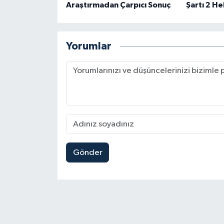
Araştırmadan Çarpıcı Sonuç
Şartı 2 H
Yorumlar
Gönder