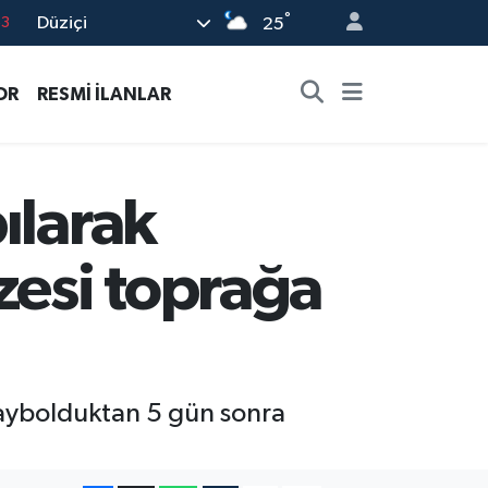
°
Düziçi
25
0
08
OR
RESMİ İLANLAR
0
5
0
ılarak
zesi toprağa
 kaybolduktan 5 gün sonra