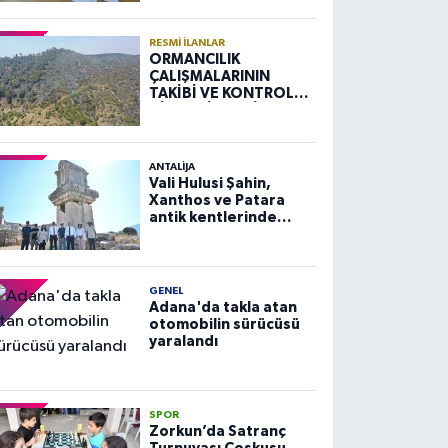
RESMI İLANLAR
ORMANCILIK
ÇALIŞMALARININ
TAKİBİ VE KONTROLÜ
HİZMETİ ALIM İLANI
ANTALIJA
Vali Hulusi Şahin,
Xanthos ve Patara
antik kentlerinde
incelemelerde
bulundu
GENEL
Adana'da takla atan
otomobilin sürücüsü
yaralandı
SPOR
Zorkun’da Satranç