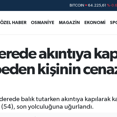
DOLAR
47,6704
%
EURO
55,0406
%-0.
ÖZEL HABER
OSMANİYE
MAGAZİN
EKONOMİ
SP
STERLİN
64,2143
%
GRAM ALTIN
6510.40
%0.4
BİST100
13.799
%7
erede akıntıya kap
eden kişinin cena
 derede balık tutarken akıntıya kapılarak
k (54), son yolculuğuna uğurlandı.