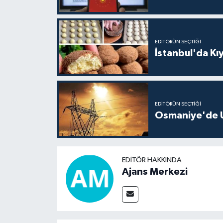
EDITÖRÜN SEÇTIĞI
İstanbul'da Kıy
EDITÖRÜN SEÇTIĞI
Osmaniye'de Uz
EDITÖR HAKKINDA
Ajans Merkezi