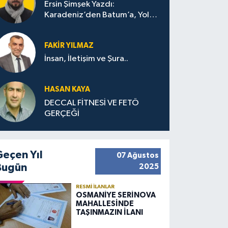
Ersin Şimşek Yazdı:
Karadeniz’den Batum’a, Yolun
Bana Bıraktıkları
FAKIR YILMAZ
İnsan, İletişim ve Şura..
HASAN KAYA
DECCAL FİTNESİ VE FETÖ
GERÇEĞİ
Geçen Yıl
07 Ağustos
Bugün
2025
RESMI İLANLAR
OSMANİYE SERİNOVA
MAHALLESİNDE
TAŞINMAZIN İLANI