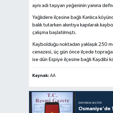
aynı adı taşıyan yeğeninin yanına defn
Yağlıdere ilçesine bağlı Kanlıca köyü
balık tutarken akıntıya kapılarak kaybo
çalışma başlatılmıştı.
Kaybolduğu noktadan yaklaşık 250 me
cenazesi, üç gün önce ilçede toprağa 
ise dün Espiye ilçesine bağlı Kaşdibi 
Kaynak:
AA
EDITÖRÜN SEÇTIĞI
Osmaniye'de 12