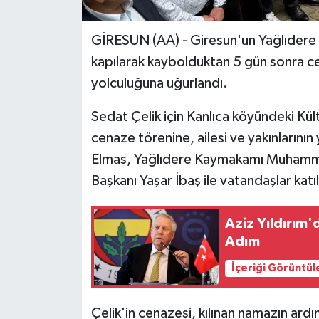
GİRESUN (AA) - Giresun'un Yağlıdere i
kapılarak kaybolduktan 5 gün sonra ce
yolculuğuna uğurlandı.
Sedat Çelik için Kanlıca köyündeki Kü
cenaze törenine, ailesi ve yakınlarının 
Elmas, Yağlıdere Kaymakamı Muhamme
Başkanı Yaşar İbaş ile vatandaşlar katıl
Aziz Yıldırım'
Adım
İçeriği Görüntül
Çelik'in cenazesi, kılınan namazın ard