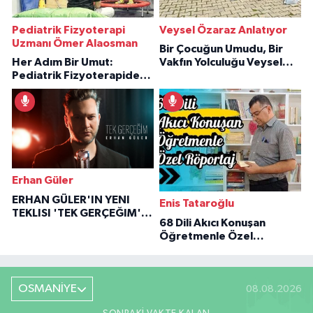
Pediatrik Fizyoterapi
Veysel Özaraz Anlatıyor
Uzmanı Ömer Alaosman
Bir Çocuğun Umudu, Bir
Her Adım Bir Umut:
Vakfın Yolculuğu Veysel
Pediatrik Fizyoterapiden
Özaraz Anlatıyor
İlham Veren Hikâyeler
Erhan Güler
ERHAN GÜLER'IN YENI
Enis Tataroğlu
TEKLISI 'TEK GERÇEĞIM'LE
68 Dili Akıcı Konuşan
BÜYÜK DÖNÜŞÜ
Öğretmenle Özel
Röportaj
OSMANİYE
08.08.2026