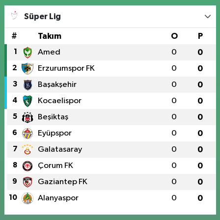
Süper Lig
#
Takım
O
P
1
Amed
0
0
2
Erzurumspor FK
0
0
3
Başakşehir
0
0
4
Kocaelispor
0
0
5
Beşiktaş
0
0
6
Eyüpspor
0
0
7
Galatasaray
0
0
8
Çorum FK
0
0
9
Gaziantep FK
0
0
10
Alanyaspor
0
0