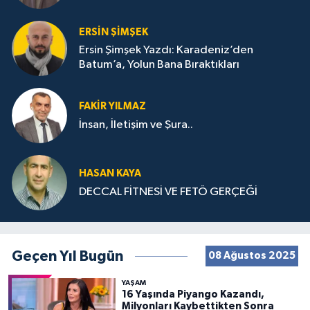
ERSIN ŞIMŞEK
Ersin Şimşek Yazdı: Karadeniz’den
Batum’a, Yolun Bana Bıraktıkları
FAKIR YILMAZ
İnsan, İletişim ve Şura..
HASAN KAYA
DECCAL FİTNESİ VE FETÖ GERÇEĞİ
Geçen Yıl Bugün
08 Ağustos 2025
YAŞAM
16 Yaşında Piyango Kazandı,
Milyonları Kaybettikten Sonra