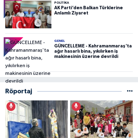
POLITIKA
AK Parti’den Balkan Türklerine
Anlamlı Ziyaret
GENEL
GÜNCELLEME - Kahramanmaraş'ta
ağır hasarlı bina, yıkılırken iş
makinesinin üzerine devrildi
Röportaj