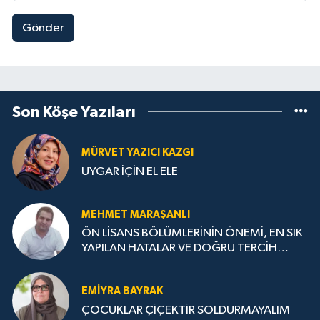
Gönder
Son Köşe Yazıları
MÜRVET YAZICI KAZGI
UYGAR İÇİN EL ELE
MEHMET MARAŞANLI
ÖN LİSANS BÖLÜMLERİNİN ÖNEMİ, EN SIK
YAPILAN HATALAR VE DOĞRU TERCİH
STRATEJİLERİ
EMIYRA BAYRAK
ÇOCUKLAR ÇİÇEKTİR SOLDURMAYALIM