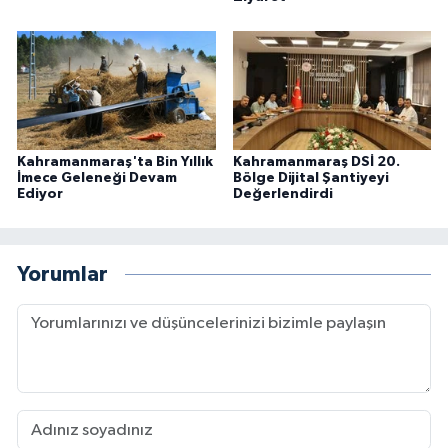
Kahramanmaraş'ta Bin Yıllık
Kahramanmaraş DSİ 20.
İmece Geleneği Devam
Bölge Dijital Şantiyeyi
Ediyor
Değerlendirdi
Yorumlar