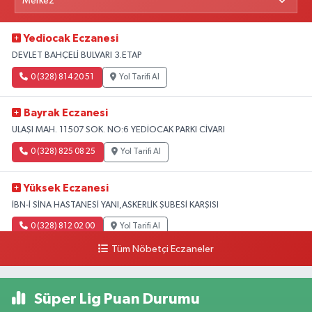
Yediocak Eczanesi
DEVLET BAHÇELİ BULVARI 3.ETAP
0 (328) 814 20 51
Yol Tarifi Al
Bayrak Eczanesi
ULAŞI MAH. 11507 SOK. NO:6 YEDİOCAK PARKI CİVARI
0 (328) 825 08 25
Yol Tarifi Al
Yüksek Eczanesi
İBN-İ SİNA HASTANESİ YANI,ASKERLİK ŞUBESİ KARŞISI
0 (328) 812 02 00
Yol Tarifi Al
Tüm Nöbetçi Eczaneler
Süper Lig Puan Durumu