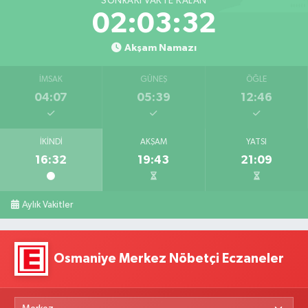
SONRAKI VAKTE KALAN
02:03:31
Akşam Namazı
İMSAK
GÜNEŞ
ÖĞLE
04:07
05:39
12:46
İKINDI
AKŞAM
YATSI
16:32
19:43
21:09
Aylık Vakitler
Osmaniye Merkez Nöbetçi Eczaneler