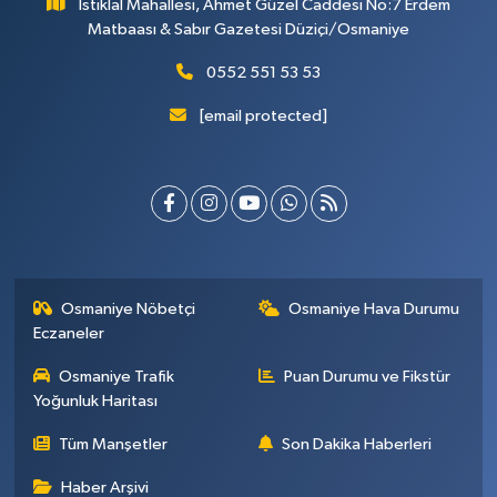
İstiklal Mahallesi, Ahmet Güzel Caddesi No:7 Erdem
Matbaası & Sabır Gazetesi Düziçi/Osmaniye
0552 551 53 53
[email protected]
Osmaniye Nöbetçi
Osmaniye Hava Durumu
Eczaneler
Osmaniye Trafik
Puan Durumu ve Fikstür
Yoğunluk Haritası
Tüm Manşetler
Son Dakika Haberleri
Haber Arşivi