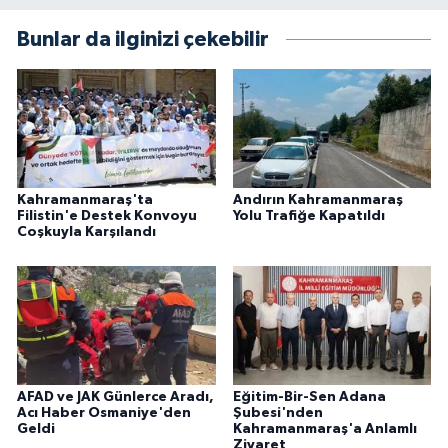
Bunlar da ilginizi çekebilir
Kahramanmaraş'ta
Andırın Kahramanmaraş
Filistin'e Destek Konvoyu
Yolu Trafiğe Kapatıldı
Coşkuyla Karşılandı
AFAD ve JAK Günlerce Aradı,
Eğitim-Bir-Sen Adana
Acı Haber Osmaniye'den
Şubesi'nden
Geldi
Kahramanmaraş'a Anlamlı
Ziyaret