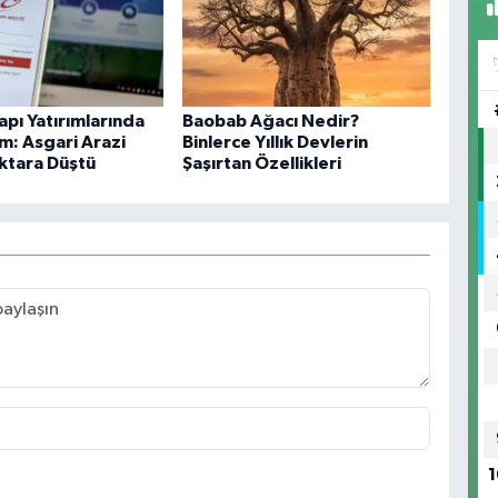
apı Yatırımlarında
Baobab Ağacı Nedir?
m: Asgari Arazi
Binlerce Yıllık Devlerin
ektara Düştü
Şaşırtan Özellikleri
1