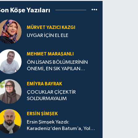
Son Köşe Yazıları
MÜRVET YAZICI KAZGI
UYGAR İÇİN EL ELE
MEHMET MARAŞANLI
ÖN LİSANS BÖLÜMLERİNİN
ÖNEMİ, EN SIK YAPILAN
HATALAR VE DOĞRU TERCİH
STRATEJİLERİ
EMIYRA BAYRAK
ÇOCUKLAR ÇİÇEKTİR
SOLDURMAYALIM
ERSIN ŞIMŞEK
Ersin Şimşek Yazdı:
Karadeniz’den Batum’a, Yolun
Bana Bıraktıkları