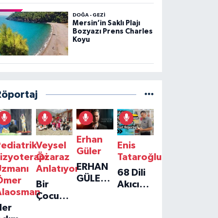
DOĞA - GEZI
Mersin’in Saklı Plajı
Bozyazı Prens Charles
Koyu
Röportaj
Erhan
ediatrik
Veysel
Enis
Güler
izyoterapi
Özaraz
Tataroğlu
ERHAN
Uzmanı
Anlatıyor
68 Dili
GÜLER'IN
Ömer
Bir
Akıcı
YENI
Alaosman
Çocuğun
Konuşan
TEKLISI
Her
Umudu,
Öğretmenle
'TEK