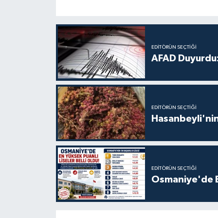
EDITÖRÜN SEÇTIĞI
AFAD Duyurdu:
EDITÖRÜN SEÇTIĞI
Hasanbeyli'nin
EDITÖRÜN SEÇTIĞI
Osmaniye'de En