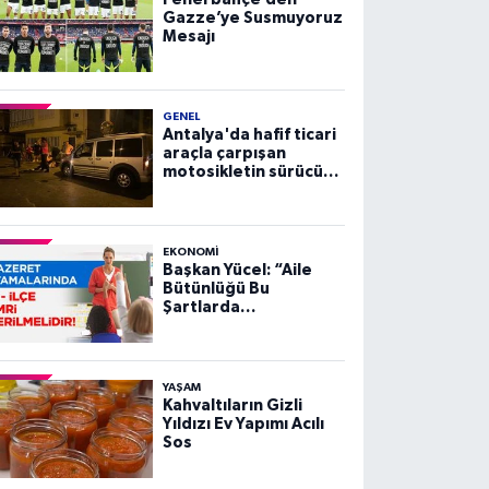
Gazze’ye Susmuyoruz
Mesajı
GENEL
Antalya'da hafif ticari
araçla çarpışan
motosikletin sürücüsü
yaralandı
EKONOMI
Başkan Yücel: “Aile
Bütünlüğü Bu
Şartlarda
Sağlanamaz”
YAŞAM
Kahvaltıların Gizli
Yıldızı Ev Yapımı Acılı
Sos