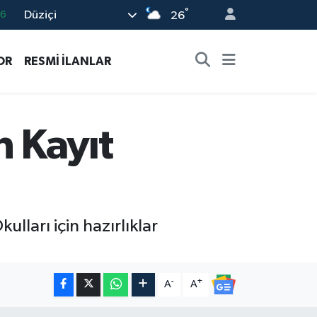
°
Düziçi
06
26
02
OR
RESMİ İLANLAR
.2
32
8
n Kayıt
16
ları için hazırlıklar
-
+
A
A