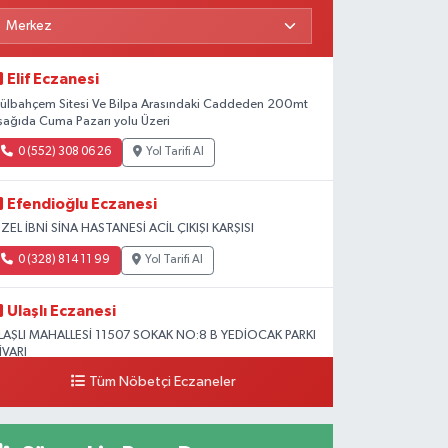
Elif Eczanesi
ülbahçem Sitesi Ve Bilpa Arasındaki Caddeden 200mt
şağıda Cuma Pazarı yolu Üzeri
0 (552) 308 06 26
Yol Tarifi Al
Efendioğlu Eczanesi
ZEL İBNİ SİNA HASTANESİ ACİL ÇIKIŞI KARŞISI
0 (328) 814 11 99
Yol Tarifi Al
Ulaşlı Eczanesi
LAŞLI MAHALLESİ 11507 SOKAK NO:8 B YEDİOCAK PARKI
İVARI
Tüm Nöbetçi Eczaneler
0 (546) 158 81 80
Yol Tarifi Al