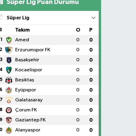
Süper Lig Puan Durumu
Süper Lig
#
Takım
O
P
1
Amed
0
0
2
Erzurumspor FK
0
0
3
Başakşehir
0
0
4
Kocaelispor
0
0
5
Beşiktaş
0
0
6
Eyüpspor
0
0
7
Galatasaray
0
0
8
Çorum FK
0
0
9
Gaziantep FK
0
0
0
Alanyaspor
0
0