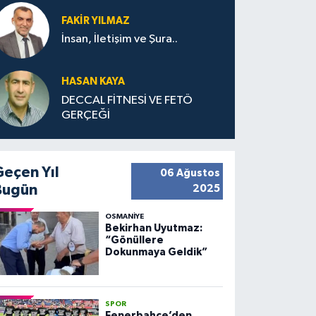
FAKIR YILMAZ
İnsan, İletişim ve Şura..
HASAN KAYA
DECCAL FİTNESİ VE FETÖ
GERÇEĞİ
Geçen Yıl
06 Ağustos
Bugün
2025
OSMANIYE
Bekirhan Uyutmaz:
“Gönüllere
Dokunmaya Geldik”
SPOR
Fenerbahçe’den