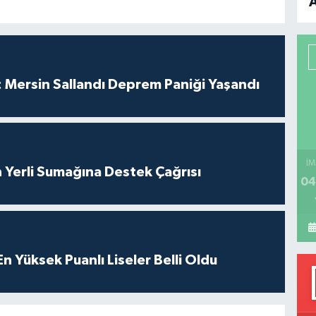
B
P
 Mersin Sallandı Deprem Paniği Yaşandı
H
İM
 Yerli Sumağına Destek Çağrısı
04
 Yüksek Puanlı Liseler Belli Oldu