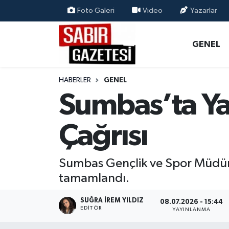
Foto Galeri
Video
Yazarlar
GENEL
Osmaniye Nöbetçi Eczaneler
GENEL
ÖZEL HABER
Osmaniye Hava Durumu
HABERLER
GENEL
OSMANİYE
Osmaniye Trafik Yoğunluk Haritası
Sumbas’ta Yaz
MAGAZİN
Süper Lig Puan Durumu ve Fikstür
Çağrısı
EKONOMİ
Tüm Manşetler
Sumbas Gençlik ve Spor Müdürlü
SPOR
Son Dakika Haberleri
tamamlandı.
RESMİ İLANLAR
Haber Arşivi
SUĞRA İREM YILDIZ
08.07.2026 - 15:44
EDITÖR
YAYINLANMA