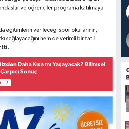
andaşlar ve öğrenciler programa katılmaya
da eğitimlerin verileceği spor okullarının,
kı sağlayacağını hem de verimli bir tatil
tti.
Bizden Daha Kısa mı Yaşayacak? Bilimsel
Çarpıcı Sonuç
e