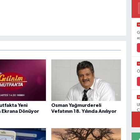
G
a
Ö
utfakta Yeni
Osman Yağmurdereli
U
C
 Ekrana Dönüyor
Vefatının 18. Yılında Anılıyor