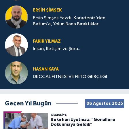
ERSIN ŞIMŞEK
Ersin Şimşek Yazdı: Karadeniz’den
Batum’a, Yolun Bana Bıraktıkları
FAKIR YILMAZ
İnsan, İletişim ve Şura..
HASAN KAYA
DECCAL FİTNESİ VE FETÖ GERÇEĞİ
Geçen Yıl Bugün
06 Ağustos 2025
OSMANIYE
Bekirhan Uyutmaz: “Gönüllere
Dokunmaya Geldik”