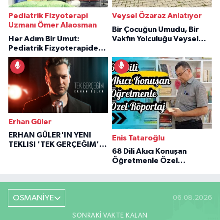
Pediatrik Fizyoterapi
Veysel Özaraz Anlatıyor
Uzmanı Ömer Alaosman
Bir Çocuğun Umudu, Bir
Her Adım Bir Umut:
Vakfın Yolculuğu Veysel
Pediatrik Fizyoterapiden
Özaraz Anlatıyor
İlham Veren Hikâyeler
Erhan Güler
ERHAN GÜLER'IN YENI
Enis Tataroğlu
TEKLISI 'TEK GERÇEĞIM'LE
68 Dili Akıcı Konuşan
BÜYÜK DÖNÜŞÜ
Öğretmenle Özel
Röportaj
OSMANİYE
06.08.2026
SONRAKI VAKTE KALAN