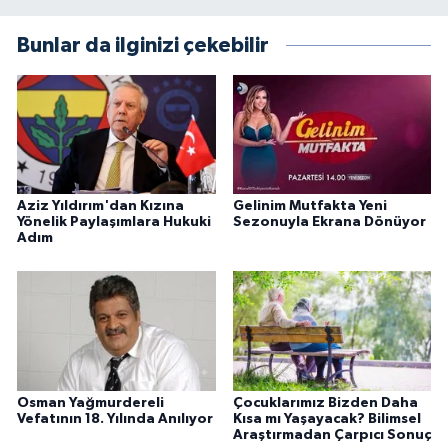
Bunlar da ilginizi çekebilir
Aziz Yıldırım'dan Kızına
Gelinim Mutfakta Yeni
Yönelik Paylaşımlara Hukuki
Sezonuyla Ekrana Dönüyor
Adım
Osman Yağmurdereli
Çocuklarımız Bizden Daha
Vefatının 18. Yılında Anılıyor
Kısa mı Yaşayacak? Bilimsel
Araştırmadan Çarpıcı Sonuç