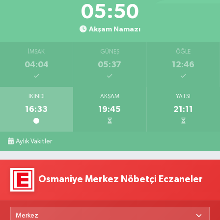
05:49
Akşam Namazı
İMSAK
GÜNEŞ
ÖĞLE
04:04
05:37
12:46
İKINDI
AKŞAM
YATSI
16:33
19:45
21:11
Aylık Vakitler
Osmaniye Merkez Nöbetçi Eczaneler