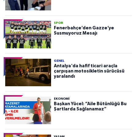
SPOR
Fenerbahçe’den Gazze’ye
Susmuyoruz Mesajı
GENEL
Antalya'da hafif ticari araçla
çarpışan motosikletin sürücüsü
yaralandı
EKONOMI
Başkan Yücel: “Aile Bütünlüğü Bu
Şartlarda Sağlanamaz”
YAŞAM