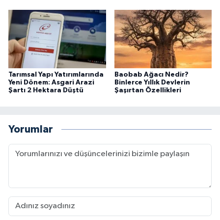
Tarımsal Yapı Yatırımlarında
Baobab Ağacı Nedir?
Yeni Dönem: Asgari Arazi
Binlerce Yıllık Devlerin
Şartı 2 Hektara Düştü
Şaşırtan Özellikleri
Yorumlar