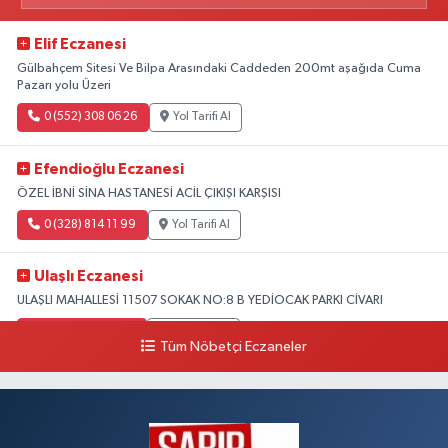
Elif Eczanesi
Gülbahçem Sitesi Ve Bilpa Arasındaki Caddeden 200mt aşağıda Cuma
Pazarı yolu Üzeri
0 (552) 308 06 26
Yol Tarifi Al
Efendioğlu Eczanesi
ÖZEL İBNİ SİNA HASTANESİ ACİL ÇIKIŞI KARŞISI
0 (328) 814 11 99
Yol Tarifi Al
Ulaşlı Eczanesi
ULAŞLI MAHALLESİ 11507 SOKAK NO:8 B YEDİOCAK PARKI CİVARI
0 (546) 158 81 80
Yol Tarifi Al
Tüm Nöbetçi Eczaneler