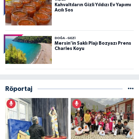
Kahvaltıların Gizli Yıldızı Ev Yapımı
Acılı Sos
DOĞA - GEZI
Mersin’in Saklı Plajı Bozyazı Prens
Charles Koyu
Röportaj