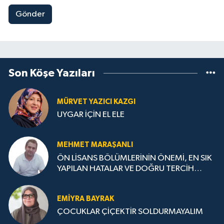
Gönder
Son Köşe Yazıları
MÜRVET YAZICI KAZGI
UYGAR İÇİN EL ELE
MEHMET MARAŞANLI
ÖN LİSANS BÖLÜMLERİNİN ÖNEMİ, EN SIK
YAPILAN HATALAR VE DOĞRU TERCİH
STRATEJİLERİ
EMIYRA BAYRAK
ÇOCUKLAR ÇİÇEKTİR SOLDURMAYALIM