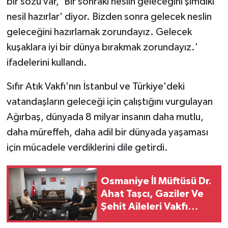
bir sözü var, 'Bir sonraki neslin geleceğini şimdiki
nesil hazırlar' diyor. Bizden sonra gelecek neslin
geleceğini hazırlamak zorundayız. Gelecek
kuşaklara iyi bir dünya bırakmak zorundayız.'
ifadelerini kullandı.
Sıfır Atık Vakfı'nın İstanbul ve Türkiye'deki
vatandaşların geleceği için çalıştığını vurgulayan
Ağırbaş, dünyada 8 milyar insanın daha mutlu,
daha müreffeh, daha adil bir dünyada yaşaması
için mücadele verdiklerini dile getirdi.
Osmaniye İl Müftüsü Dr.
Ahat Taşcı, Gaziler Ve
Şehit Aileleri Vakfı
Heyetini Ağırladı