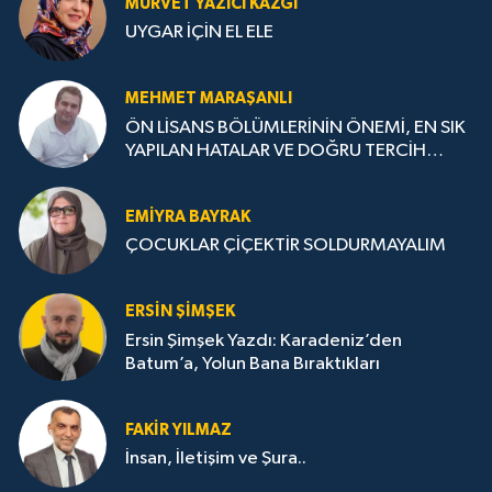
MÜRVET YAZICI KAZGI
UYGAR İÇİN EL ELE
MEHMET MARAŞANLI
ÖN LİSANS BÖLÜMLERİNİN ÖNEMİ, EN SIK
YAPILAN HATALAR VE DOĞRU TERCİH
STRATEJİLERİ
EMIYRA BAYRAK
ÇOCUKLAR ÇİÇEKTİR SOLDURMAYALIM
ERSIN ŞIMŞEK
Ersin Şimşek Yazdı: Karadeniz’den
Batum’a, Yolun Bana Bıraktıkları
FAKIR YILMAZ
İnsan, İletişim ve Şura..