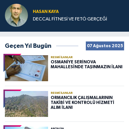
HASAN KAYA
DECCAL FİTNESİ VE FETÖ GERÇEĞİ
Geçen Yıl Bugün
07 Ağustos 2025
RESMI İLANLAR
OSMANİYE SERİNOVA
MAHALLESİNDE TAŞINMAZIN İLANI
RESMI İLANLAR
ORMANCILIK ÇALIŞMALARININ
TAKİBİ VE KONTROLÜ HİZMETİ
ALIM İLANI
ANTALIJA