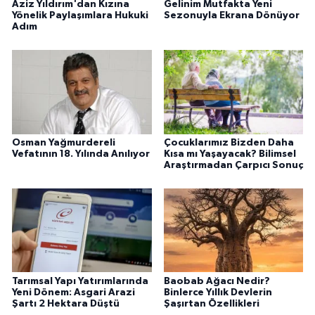
Aziz Yıldırım'dan Kızına
Gelinim Mutfakta Yeni
Yönelik Paylaşımlara Hukuki
Sezonuyla Ekrana Dönüyor
Adım
Osman Yağmurdereli
Çocuklarımız Bizden Daha
Vefatının 18. Yılında Anılıyor
Kısa mı Yaşayacak? Bilimsel
Araştırmadan Çarpıcı Sonuç
Tarımsal Yapı Yatırımlarında
Baobab Ağacı Nedir?
Yeni Dönem: Asgari Arazi
Binlerce Yıllık Devlerin
Şartı 2 Hektara Düştü
Şaşırtan Özellikleri