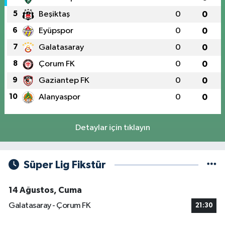
5
Beşiktaş
0
0
6
Eyüpspor
0
0
7
Galatasaray
0
0
8
Çorum FK
0
0
9
Gaziantep FK
0
0
10
Alanyaspor
0
0
Detaylar için tıklayın
Süper Lig Fikstür
14 Ağustos, Cuma
Galatasaray - Çorum FK
21:30