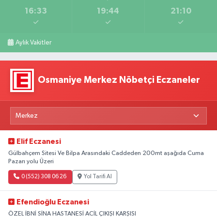
16:33
19:44
21:10
Aylık Vakitler
Osmaniye Merkez Nöbetçi Eczaneler
Elif Eczanesi
Gülbahçem Sitesi Ve Bilpa Arasındaki Caddeden 200mt aşağıda Cuma
Pazarı yolu Üzeri
0 (552) 308 06 26
Yol Tarifi Al
Efendioğlu Eczanesi
ÖZEL İBNİ SİNA HASTANESİ ACİL ÇIKIŞI KARŞISI