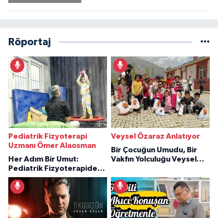
Röportaj
Pediatrik Fizyoterapi
Veysel Özaraz Anlatıyor
Uzmanı Ömer Alaosman
Bir Çocuğun Umudu, Bir
Her Adım Bir Umut:
Vakfın Yolculuğu Veysel
Pediatrik Fizyoterapiden
Özaraz Anlatıyor
İlham Veren Hikâyeler