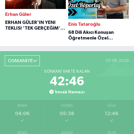
Erhan Güler
ERHAN GÜLER'IN YENI
Enis Tataroğlu
TEKLISI 'TEK GERÇEĞIM'LE
68 Dili Akıcı Konuşan
BÜYÜK DÖNÜŞÜ
Öğretmenle Özel
Röportaj
OSMANİYE
07.08.2026
SONRAKI VAKTE KALAN
42:45
İmsak Namazı
İMSAK
GÜNEŞ
ÖĞLE
04:06
05:38
12:46
İKINDI
AKŞAM
YATSI