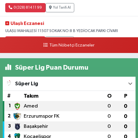
0 (328) 814 11 99
Yol Tarifi Al
Ulaşlı Eczanesi
ULAŞLI MAHALLESİ 11507 SOKAK NO:8 B YEDİOCAK PARKI CİVARI
0 (546) 158 81 80
Yol Tarifi Al
Tüm Nöbetçi Eczaneler
Süper Lig Puan Durumu
Süper Lig
#
Takım
O
P
1
Amed
0
0
2
Erzurumspor FK
0
0
3
Başakşehir
0
0
4
Kocaelispor
0
0