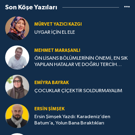
Son Köşe Yazıları
MÜRVET YAZICI KAZGI
UYGAR İÇİN EL ELE
MEHMET MARAŞANLI
ÖN LİSANS BÖLÜMLERİNİN ÖNEMİ, EN SIK
YAPILAN HATALAR VE DOĞRU TERCİH
STRATEJİLERİ
EMIYRA BAYRAK
ÇOCUKLAR ÇİÇEKTİR SOLDURMAYALIM
ERSIN ŞIMŞEK
Ersin Şimşek Yazdı: Karadeniz’den
Batum’a, Yolun Bana Bıraktıkları