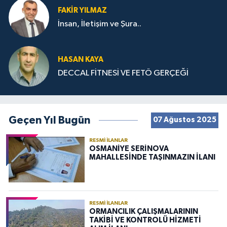
FAKIR YILMAZ
İnsan, İletişim ve Şura..
HASAN KAYA
DECCAL FİTNESİ VE FETÖ GERÇEĞİ
Geçen Yıl Bugün
07 Ağustos 2025
RESMI İLANLAR
OSMANİYE SERİNOVA
MAHALLESİNDE TAŞINMAZIN İLANI
RESMI İLANLAR
ORMANCILIK ÇALIŞMALARININ
TAKİBİ VE KONTROLÜ HİZMETİ