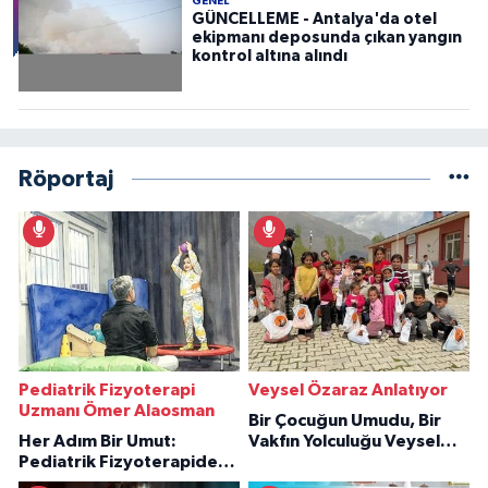
GENEL
GÜNCELLEME - Antalya'da otel
ekipmanı deposunda çıkan yangın
kontrol altına alındı
Röportaj
Pediatrik Fizyoterapi
Veysel Özaraz Anlatıyor
Uzmanı Ömer Alaosman
Bir Çocuğun Umudu, Bir
Her Adım Bir Umut:
Vakfın Yolculuğu Veysel
Pediatrik Fizyoterapiden
Özaraz Anlatıyor
İlham Veren Hikâyeler