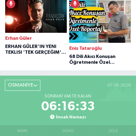
Erhan Güler
ERHAN GÜLER'IN YENI
Enis Tataroğlu
TEKLISI 'TEK GERÇEĞIM'LE
68 Dili Akıcı Konuşan
BÜYÜK DÖNÜŞÜ
Öğretmenle Özel
Röportaj
OSMANİYE
07.08.2026
SONRAKI VAKTE KALAN
06:16:32
İmsak Namazı
İMSAK
GÜNEŞ
ÖĞLE