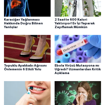
Karaciğer Yağlanması
2 Saatte 600 Kalori
Hakkında Doğru Bilinen
Yaktırıyor! Ev İşi Yaparak
Yanlışlar
Zayıflamak Mümkün
Topuklu Ayakkabı Ağrısını
Ebola Virüsü Mutasyona mı
Önlemenin 6 Etkili Yolu
Uğradı? Uzmanlardan Kritik
Açıklama