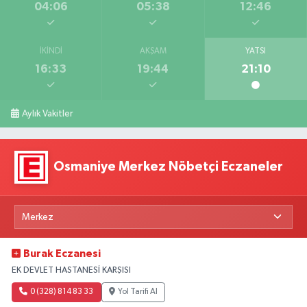
04:06
05:38
12:46
İKINDI
AKŞAM
YATSI
16:33
19:44
21:10
Aylık Vakitler
Osmaniye Merkez Nöbetçi Eczaneler
Burak Eczanesi
EK DEVLET HASTANESİ KARŞISI
0 (328) 814 83 33
Yol Tarifi Al