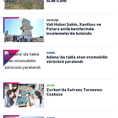
ALIM İLANI
ANTALIJA
Vali Hulusi Şahin, Xanthos ve
Patara antik kentlerinde
incelemelerde bulundu
GENEL
Adana'da takla atan otomobilin
sürücüsü yaralandı
SPOR
Zorkun’da Satranç Turnuvası
Coşkusu