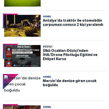
GENEL
Antalya'da traktör ile otomobilin
çarpışması sonucu 2 kişi yaralandı
DÜZIÇI
Ülkü Ocakları Düziçi’nden
İHA/Drone Pilotluğu Eğitimi ve
Ehliyet Kursu
GENEL
Mersin'de denize giren çocuk
boğuldu
GENEL