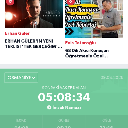
Erhan Güler
ERHAN GÜLER'IN YENI
Enis Tataroğlu
TEKLISI 'TEK GERÇEĞIM'LE
68 Dili Akıcı Konuşan
BÜYÜK DÖNÜŞÜ
Öğretmenle Özel
Röportaj
OSMANİYE
09.08.2026
SONRAKI VAKTE KALAN
05:08:33
İmsak Namazı
İMSAK
GÜNEŞ
ÖĞLE