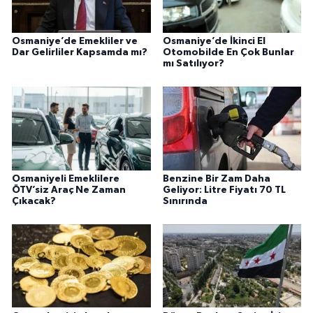
Osmaniye’de Emekliler ve
Osmaniye’de İkinci El
Dar Gelirliler Kapsamda mı?
Otomobilde En Çok Bunlar
mı Satılıyor?
Osmaniyeli Emeklilere
Benzine Bir Zam Daha
ÖTV’siz Araç Ne Zaman
Geliyor: Litre Fiyatı 70 TL
Çıkacak?
Sınırında