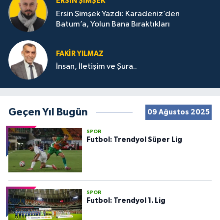
ERSIN ŞIMŞEK
Ersin Şimşek Yazdı: Karadeniz’den
Batum’a, Yolun Bana Bıraktıkları
FAKIR YILMAZ
İnsan, İletişim ve Şura..
Geçen Yıl Bugün
09 Ağustos 2025
SPOR
Futbol: Trendyol Süper Lig
SPOR
Futbol: Trendyol 1. Lig