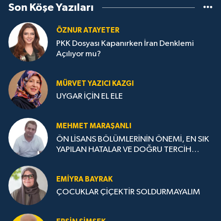
Son Köşe Yazıları
ÖZNUR ATAYETER
PKK Dosyası Kapanırken İran Denklemi
Açılıyor mu?
MÜRVET YAZICI KAZGI
UYGAR İÇİN EL ELE
MEHMET MARAŞANLI
ÖN LİSANS BÖLÜMLERİNİN ÖNEMİ, EN SIK
YAPILAN HATALAR VE DOĞRU TERCİH
STRATEJİLERİ
EMIYRA BAYRAK
ÇOCUKLAR ÇİÇEKTİR SOLDURMAYALIM