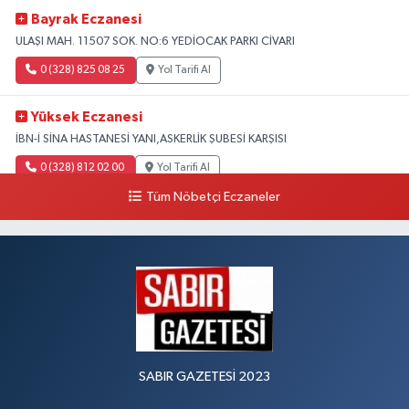
Bayrak Eczanesi
ULAŞI MAH. 11507 SOK. NO:6 YEDİOCAK PARKI CİVARI
0 (328) 825 08 25
Yol Tarifi Al
Yüksek Eczanesi
İBN-İ SİNA HASTANESİ YANI,ASKERLİK ŞUBESİ KARŞISI
0 (328) 812 02 00
Yol Tarifi Al
Tüm Nöbetçi Eczaneler
SABIR GAZETESİ 2023