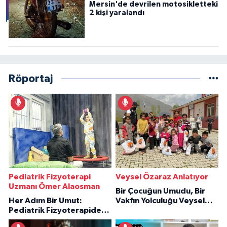
Mersin'de devrilen motosikletteki
2 kişi yaralandı
Röportaj
Pediatrik Fizyoterapi
Veysel Özaraz Anlatıyor
Uzmanı Ömer Alaosman
Bir Çocuğun Umudu, Bir
Her Adım Bir Umut:
Vakfın Yolculuğu Veysel
Pediatrik Fizyoterapiden
Özaraz Anlatıyor
İlham Veren Hikâyeler