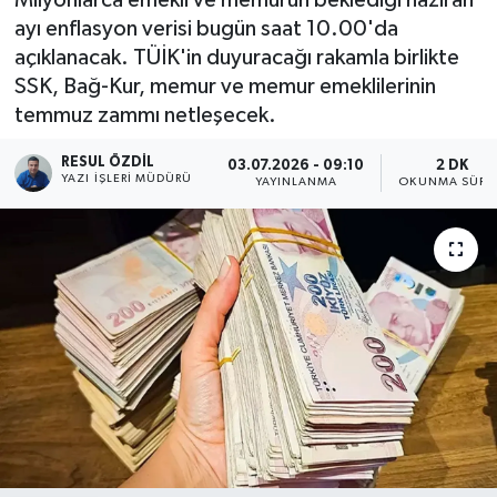
ayı enflasyon verisi bugün saat 10.00'da
açıklanacak. TÜİK'in duyuracağı rakamla birlikte
SSK, Bağ-Kur, memur ve memur emeklilerinin
temmuz zammı netleşecek.
RESUL ÖZDIL
03.07.2026 - 09:10
2 DK
YAZI İŞLERI MÜDÜRÜ
YAYINLANMA
OKUNMA SÜRE