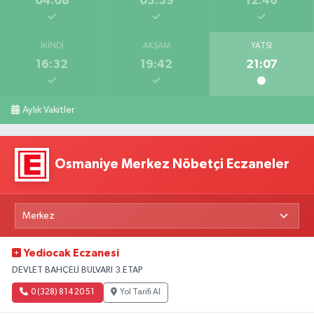
04:08
05:39
12:46
İKINDI
AKŞAM
YATSI
16:32
19:42
21:07
Aylık Vakitler
Osmaniye Merkez Nöbetçi Eczaneler
Yediocak Eczanesi
DEVLET BAHÇELİ BULVARI 3.ETAP
0 (328) 814 20 51
Yol Tarifi Al