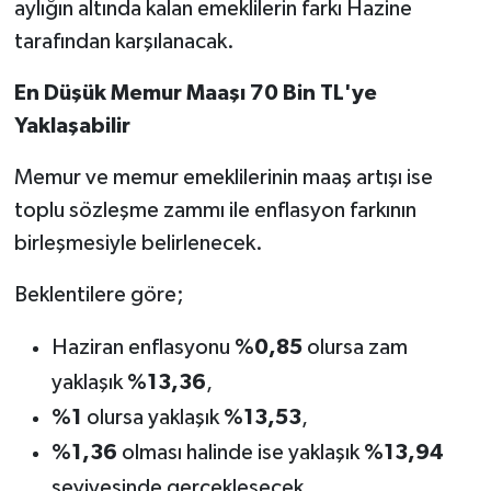
aylığın altında kalan emeklilerin farkı Hazine
tarafından karşılanacak.
En Düşük Memur Maaşı 70 Bin TL'ye
Yaklaşabilir
Memur ve memur emeklilerinin maaş artışı ise
toplu sözleşme zammı ile enflasyon farkının
birleşmesiyle belirlenecek.
Beklentilere göre;
Haziran enflasyonu
%0,85
olursa zam
yaklaşık
%13,36
,
%1
olursa yaklaşık
%13,53
,
%1,36
olması halinde ise yaklaşık
%13,94
seviyesinde gerçekleşecek.