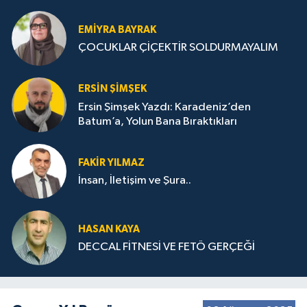
STRATEJİLERİ
EMIYRA BAYRAK
ÇOCUKLAR ÇİÇEKTİR SOLDURMAYALIM
ERSIN ŞIMŞEK
Ersin Şimşek Yazdı: Karadeniz’den
Batum’a, Yolun Bana Bıraktıkları
FAKIR YILMAZ
İnsan, İletişim ve Şura..
HASAN KAYA
DECCAL FİTNESİ VE FETÖ GERÇEĞİ