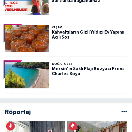
Şartlarda Sağlanamaz”
YAŞAM
Kahvaltıların Gizli Yıldızı Ev Yapımı
Acılı Sos
DOĞA - GEZI
Mersin’in Saklı Plajı Bozyazı Prens
Charles Koyu
Röportaj