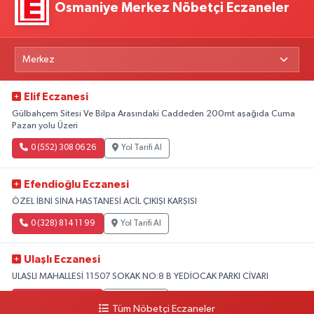
Osmaniye Merkez Nöbetçi Eczaneler
Elif Eczanesi
Gülbahçem Sitesi Ve Bilpa Arasındaki Caddeden 200mt aşağıda Cuma
Pazarı yolu Üzeri
0 (552) 308 06 26
Yol Tarifi Al
Efendioğlu Eczanesi
ÖZEL İBNİ SİNA HASTANESİ ACİL ÇIKIŞI KARŞISI
0 (328) 814 11 99
Yol Tarifi Al
Ulaşlı Eczanesi
ULAŞLI MAHALLESİ 11507 SOKAK NO:8 B YEDİOCAK PARKI CİVARI
0 (546) 158 81 80
Yol Tarifi Al
Tüm Nöbetçi Eczaneler