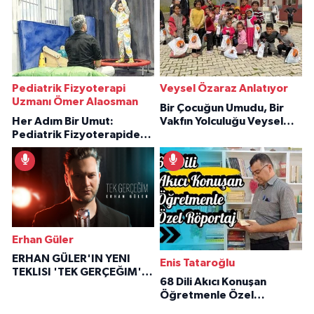
Pediatrik Fizyoterapi
Veysel Özaraz Anlatıyor
Uzmanı Ömer Alaosman
Bir Çocuğun Umudu, Bir
Her Adım Bir Umut:
Vakfın Yolculuğu Veysel
Pediatrik Fizyoterapiden
Özaraz Anlatıyor
İlham Veren Hikâyeler
Erhan Güler
ERHAN GÜLER'IN YENI
Enis Tataroğlu
TEKLISI 'TEK GERÇEĞIM'LE
68 Dili Akıcı Konuşan
BÜYÜK DÖNÜŞÜ
Öğretmenle Özel
Röportaj