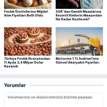
Fındık Üreticilerine Müjde!
SGK'dan Emekli Maaşlarına
Alım Fiyatları Belli Oldu
Kesinti! Kimlerin Maaşından
Ne Kadar Kesilecek?
Türkiye Fındık İhracatından
Motorine 1 TL İndirim! İşte
11 Ayda 2,4 Milyar Dolar
Güncel Akaryakıt Fiyatları
Kazandı
Yorumlar