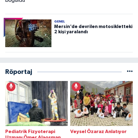
GENEL
Mersin'de devrilen motosikletteki
2 kişi yaralandı
Röportaj
Pediatrik Fizyoterapi
Veysel Özaraz Anlatıyor
Uzmanı Ömer Alaosman