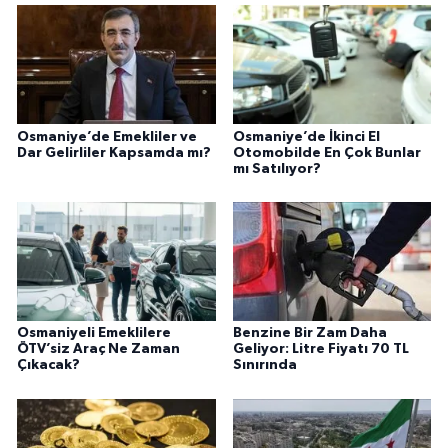
Osmaniye’de Emekliler ve
Osmaniye’de İkinci El
Dar Gelirliler Kapsamda mı?
Otomobilde En Çok Bunlar
mı Satılıyor?
Osmaniyeli Emeklilere
Benzine Bir Zam Daha
ÖTV’siz Araç Ne Zaman
Geliyor: Litre Fiyatı 70 TL
Çıkacak?
Sınırında