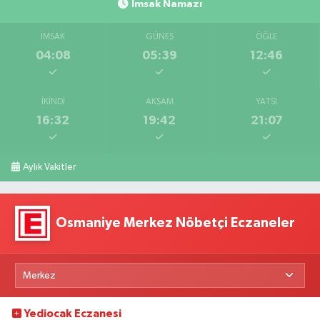
İmsak Namazı
İMSAK
GÜNEŞ
ÖĞLE
04:08
05:39
12:46
İKINDI
AKŞAM
YATSI
16:32
19:42
21:07
Aylık Vakitler
Osmaniye Merkez Nöbetçi Eczaneler
Yediocak Eczanesi