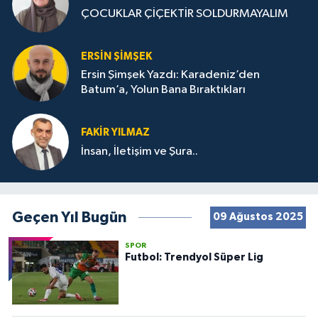
ÇOCUKLAR ÇİÇEKTİR SOLDURMAYALIM
ERSIN ŞIMŞEK
Ersin Şimşek Yazdı: Karadeniz’den
Batum’a, Yolun Bana Bıraktıkları
FAKIR YILMAZ
İnsan, İletişim ve Şura..
Geçen Yıl Bugün
09 Ağustos 2025
SPOR
Futbol: Trendyol Süper Lig