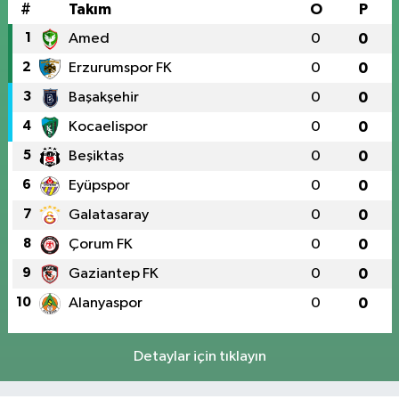
#
Takım
O
P
1
Amed
0
0
2
Erzurumspor FK
0
0
3
Başakşehir
0
0
4
Kocaelispor
0
0
5
Beşiktaş
0
0
6
Eyüpspor
0
0
7
Galatasaray
0
0
8
Çorum FK
0
0
9
Gaziantep FK
0
0
10
Alanyaspor
0
0
Detaylar için tıklayın