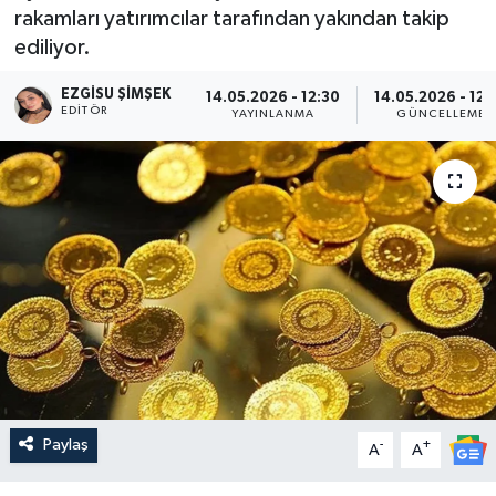
rakamları yatırımcılar tarafından yakından takip
ediliyor.
EZGISU ŞIMŞEK
14.05.2026 - 12:30
14.05.2026 - 12:
EDITÖR
YAYINLANMA
GÜNCELLEME
Paylaş
-
+
A
A