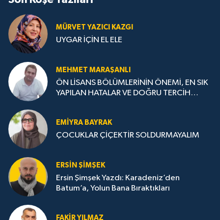
MÜRVET YAZICI KAZGI
UYGAR İÇİN EL ELE
MEHMET MARAŞANLI
ÖN LİSANS BÖLÜMLERİNİN ÖNEMİ, EN SIK
YAPILAN HATALAR VE DOĞRU TERCİH
STRATEJİLERİ
EMIYRA BAYRAK
ÇOCUKLAR ÇİÇEKTİR SOLDURMAYALIM
ERSIN ŞIMŞEK
Ersin Şimşek Yazdı: Karadeniz’den
Batum’a, Yolun Bana Bıraktıkları
FAKIR YILMAZ