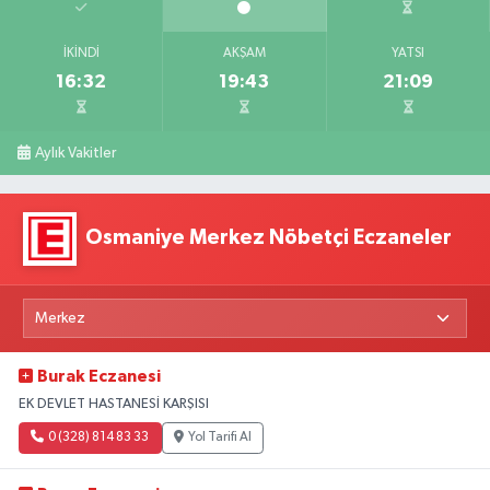
İKINDI
AKŞAM
YATSI
16:32
19:43
21:09
Aylık Vakitler
Osmaniye Merkez Nöbetçi Eczaneler
Burak Eczanesi
EK DEVLET HASTANESİ KARŞISI
0 (328) 814 83 33
Yol Tarifi Al