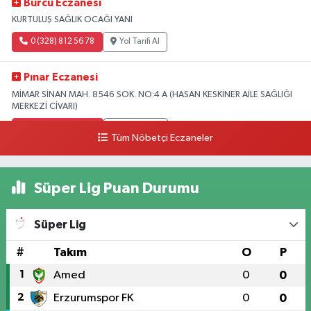
Burcu Eczanesi
KURTULUŞ SAĞLIK OCAĞI YANI
0 (328) 812 56 78
Yol Tarifi Al
Pınar Eczanesi
MİMAR SİNAN MAH. 8546 SOK. NO:4 A (HASAN KESKİNER AİLE SAĞLIĞI
MERKEZİ CİVARI)
0 (328) 826 04 73
Yol Tarifi Al
Tüm Nöbetçi Eczaneler
Süper Lig Puan Durumu
Süper Lig
#
Takım
O
P
1
Amed
0
0
2
Erzurumspor FK
0
0