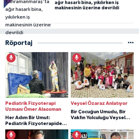
ağır hasarlı bina, yıkılırken iş
makinesinin üzerine devrildi
Röportaj
Pediatrik Fizyoterapi
Veysel Özaraz Anlatıyor
Uzmanı Ömer Alaosman
Bir Çocuğun Umudu, Bir
Her Adım Bir Umut:
Vakfın Yolculuğu Veysel
Pediatrik Fizyoterapiden
Özaraz Anlatıyor
İlham Veren Hikâyeler