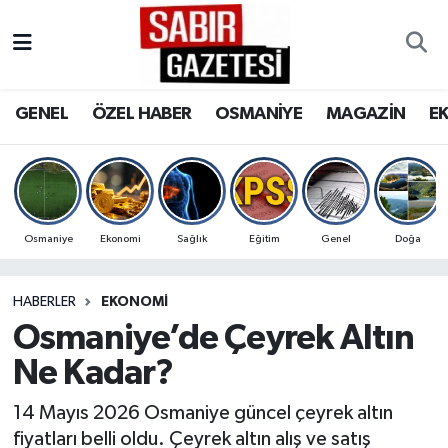
GENEL
Osmaniye Nöbetçi Eczaneler
GENEL
ÖZEL HABER
OSMANİYE
MAGAZİN
E
ÖZEL HABER
Osmaniye Hava Durumu
OSMANİYE
Osmaniye Trafik Yoğunluk Haritası
MAGAZİN
Süper Lig Puan Durumu ve Fikstür
Osmaniye
Ekonomi
Sağlık
Eğitim
Genel
Doğa
EKONOMİ
Tüm Manşetler
HABERLER
EKONOMI
Osmaniye’de Çeyrek Altın
SPOR
Son Dakika Haberleri
Ne Kadar?
RESMİ İLANLAR
Haber Arşivi
14 Mayıs 2026 Osmaniye güncel çeyrek altın
fiyatları belli oldu. Çeyrek altın alış ve satış