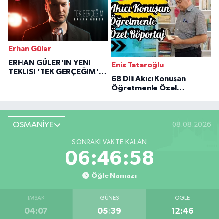
Erhan Güler
ERHAN GÜLER'IN YENI
Enis Tataroğlu
TEKLISI 'TEK GERÇEĞIM'LE
68 Dili Akıcı Konuşan
BÜYÜK DÖNÜŞÜ
Öğretmenle Özel
Röportaj
OSMANİYE
08.08.2026
SONRAKI VAKTE KALAN
06:46:57
Öğle Namazı
İMSAK
GÜNEŞ
ÖĞLE
04:07
05:39
12:46