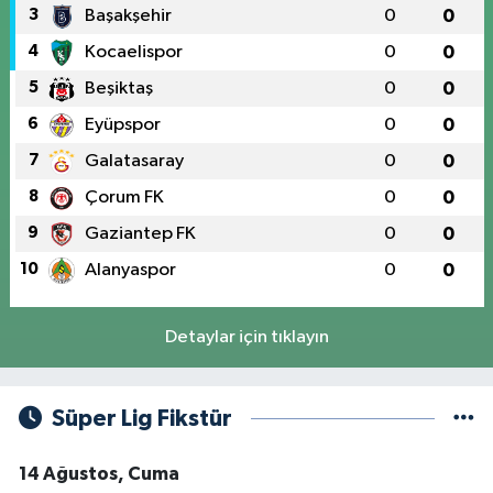
3
Başakşehir
0
0
4
Kocaelispor
0
0
5
Beşiktaş
0
0
6
Eyüpspor
0
0
7
Galatasaray
0
0
8
Çorum FK
0
0
9
Gaziantep FK
0
0
10
Alanyaspor
0
0
Detaylar için tıklayın
Süper Lig Fikstür
14 Ağustos, Cuma