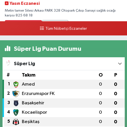
Yasın Eczanesi
Metin tamer Sitesi Arkası PARK 328 Otopark Çıkışı Sanayi sağlık ocağı
karşısı 825 68 18
0 (328) 825 68 18
Yol Tarifi Al
Tüm Nöbetçi Eczaneler
Süper Lig Puan Durumu
Süper Lig
#
Takım
O
P
1
Amed
0
0
2
Erzurumspor FK
0
0
3
Başakşehir
0
0
4
Kocaelispor
0
0
5
Beşiktaş
0
0