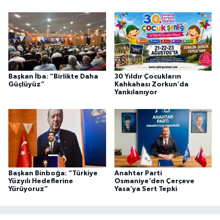
Başkan İba: “Birlikte Daha
30 Yıldır Çocukların
Güçlüyüz”
Kahkahası Zorkun’da
Yankılanıyor
Başkan Binboğa: “Türkiye
Anahtar Parti
Yüzyılı Hedeflerine
Osmaniye’den Çerçeve
Yürüyoruz”
Yasa’ya Sert Tepki