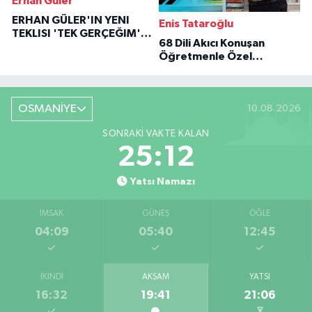
Erhan Güler
ERHAN GÜLER'IN YENI
Enis Tataroğlu
TEKLISI 'TEK GERÇEĞIM'LE
68 Dili Akıcı Konuşan
BÜYÜK DÖNÜŞÜ
Öğretmenle Özel
Röportaj
OSMANİYE
10.08.2026
SONRAKI VAKTE KALAN
25:11
Yatsı Namazı
İMSAK
GÜNEŞ
ÖĞLE
04:09
05:40
12:45
İKINDI
AKŞAM
YATSI
16:32
19:41
21:06