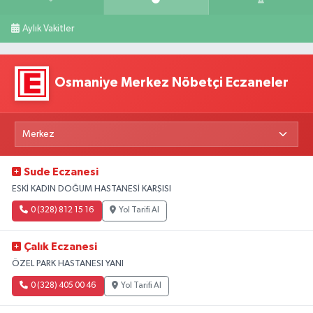
Aylık Vakitler
Osmaniye Merkez Nöbetçi Eczaneler
Sude Eczanesi
ESKİ KADIN DOĞUM HASTANESİ KARŞISI
0 (328) 812 15 16
Yol Tarifi Al
Çalık Eczanesi
ÖZEL PARK HASTANESI YANI
0 (328) 405 00 46
Yol Tarifi Al