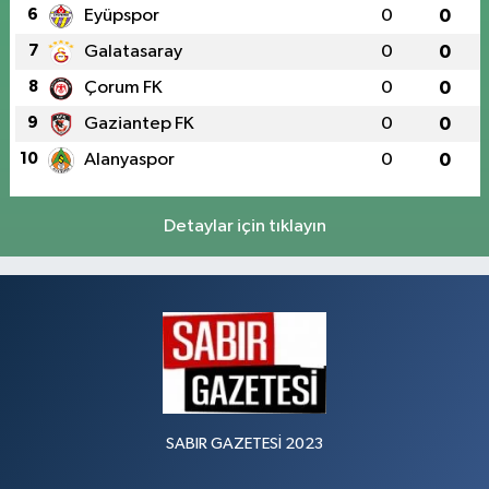
6
Eyüpspor
0
0
7
Galatasaray
0
0
8
Çorum FK
0
0
9
Gaziantep FK
0
0
10
Alanyaspor
0
0
Detaylar için tıklayın
SABIR GAZETESİ 2023