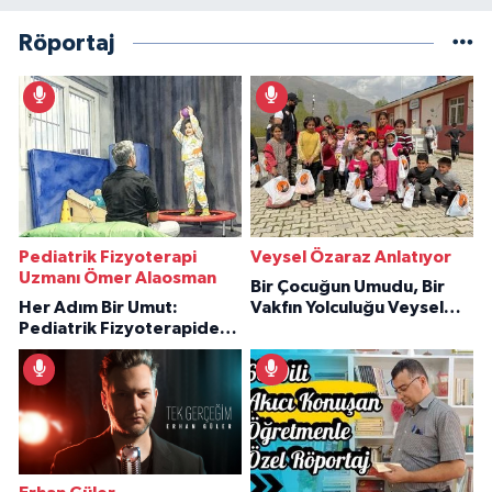
Röportaj
Pediatrik Fizyoterapi
Veysel Özaraz Anlatıyor
Uzmanı Ömer Alaosman
Bir Çocuğun Umudu, Bir
Her Adım Bir Umut:
Vakfın Yolculuğu Veysel
Pediatrik Fizyoterapiden
Özaraz Anlatıyor
İlham Veren Hikâyeler