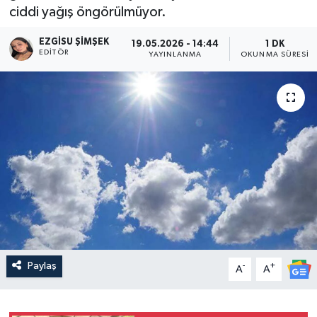
ciddi yağış öngörülmüyor.
EZGISU ŞIMŞEK
19.05.2026 - 14:44
1 DK
EDITÖR
YAYINLANMA
OKUNMA SÜRESI
Paylaş
-
+
A
A