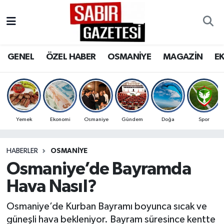
GENEL
Osmaniye Nöbetçi Eczaneler
GENEL
ÖZEL HABER
OSMANİYE
MAGAZİN
E
ÖZEL HABER
Osmaniye Hava Durumu
OSMANİYE
Osmaniye Trafik Yoğunluk Haritası
MAGAZİN
Süper Lig Puan Durumu ve Fikstür
Yemek
Ekonomi
Osmaniye
Gündem
Doğa
Spor
EKONOMİ
Tüm Manşetler
HABERLER
OSMANIYE
Osmaniye’de Bayramda
SPOR
Son Dakika Haberleri
Hava Nasıl?
RESMİ İLANLAR
Haber Arşivi
Osmaniye’de Kurban Bayramı boyunca sıcak ve
güneşli hava bekleniyor. Bayram süresince kentte