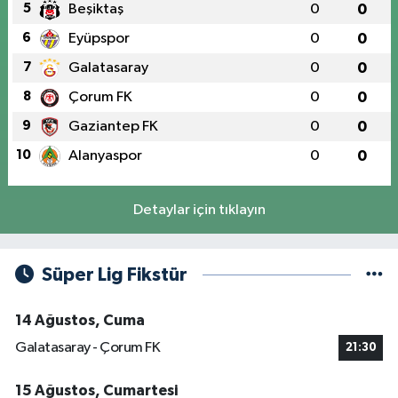
5
Beşiktaş
0
0
6
Eyüpspor
0
0
7
Galatasaray
0
0
8
Çorum FK
0
0
9
Gaziantep FK
0
0
10
Alanyaspor
0
0
Detaylar için tıklayın
Süper Lig Fikstür
14 Ağustos, Cuma
Galatasaray - Çorum FK
21:30
15 Ağustos, Cumartesi