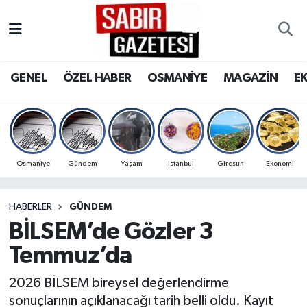
GENEL
Osmaniye Nöbetçi Eczaneler
GENEL
ÖZEL HABER
OSMANİYE
MAGAZİN
E
ÖZEL HABER
Osmaniye Hava Durumu
OSMANİYE
Osmaniye Trafik Yoğunluk Haritası
MAGAZİN
Süper Lig Puan Durumu ve Fikstür
Osmaniye
Gündem
Yaşam
İstanbul
Giresun
Ekonomi
EKONOMİ
Tüm Manşetler
HABERLER
GÜNDEM
BİLSEM’de Gözler 3
SPOR
Son Dakika Haberleri
Temmuz’da
RESMİ İLANLAR
Haber Arşivi
2026 BİLSEM bireysel değerlendirme
sonuçlarının açıklanacağı tarih belli oldu. Kayıt