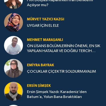
PKK Dosyası Kapanırken İran Denklemi
Açılıyor mu?
MÜRVET YAZICI KAZGI
UYGAR İÇİN EL ELE
MEHMET MARAŞANLI
ÖN LİSANS BÖLÜMLERİNİN ÖNEMİ, EN SIK
YAPILAN HATALAR VE DOĞRU TERCİH
STRATEJİLERİ
EMIYRA BAYRAK
ÇOCUKLAR ÇİÇEKTİR SOLDURMAYALIM
ERSIN ŞIMŞEK
Ersin Şimşek Yazdı: Karadeniz’den
Batum’a, Yolun Bana Bıraktıkları