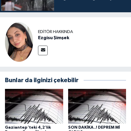
EDITÖR HAKKINDA
Ezgisu Şimşek
Bunlar da ilginizi çekebilir
Gaziantep'teki 4,2'lik
SON DAKİKA..! DEPREM Mİ