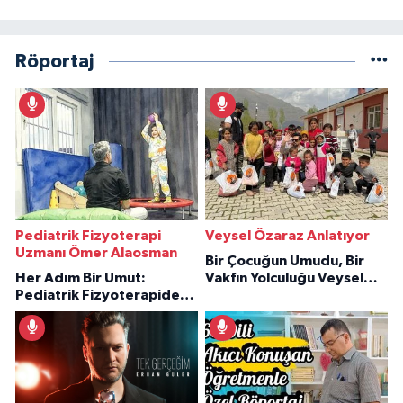
Röportaj
Pediatrik Fizyoterapi
Veysel Özaraz Anlatıyor
Uzmanı Ömer Alaosman
Bir Çocuğun Umudu, Bir
Her Adım Bir Umut:
Vakfın Yolculuğu Veysel
Pediatrik Fizyoterapiden
Özaraz Anlatıyor
İlham Veren Hikâyeler