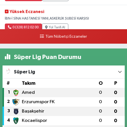
Yüksek Eczanesi
İBN-İ SİNA HASTANESİ YANI,ASKERLİK ŞUBESİ KARŞISI
0 (328) 812 02 00
Yol Tarifi Al
Tüm Nöbetçi Eczaneler
Süper Lig Puan Durumu
Süper Lig
#
Takım
O
P
1
Amed
0
0
2
Erzurumspor FK
0
0
3
Başakşehir
0
0
4
Kocaelispor
0
0