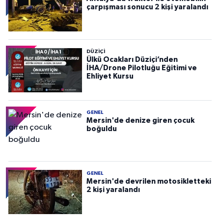
çarpışması sonucu 2 kişi yaralandı
DÜZIÇI
Ülkü Ocakları Düziçi’nden
İHA/Drone Pilotluğu Eğitimi ve
Ehliyet Kursu
GENEL
Mersin'de denize giren çocuk
boğuldu
GENEL
Mersin'de devrilen motosikletteki
2 kişi yaralandı