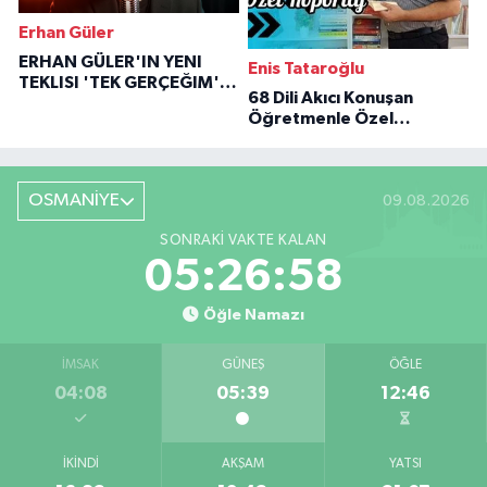
Erhan Güler
ERHAN GÜLER'IN YENI
Enis Tataroğlu
TEKLISI 'TEK GERÇEĞIM'LE
68 Dili Akıcı Konuşan
BÜYÜK DÖNÜŞÜ
Öğretmenle Özel
Röportaj
OSMANİYE
09.08.2026
SONRAKI VAKTE KALAN
05:26:57
Öğle Namazı
İMSAK
GÜNEŞ
ÖĞLE
04:08
05:39
12:46
İKINDI
AKŞAM
YATSI