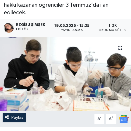
hakkı kazanan öğrenciler 3 Temmuz’da ilan
edilecek.
EZGISU ŞIMŞEK
19.05.2026 - 15:35
1 DK
EDITÖR
YAYINLANMA
OKUNMA SÜRESI
Paylaş
-
+
A
A