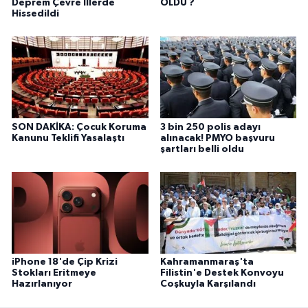
Deprem Çevre İllerde
OLDU ?
Hissedildi
SON DAKİKA: Çocuk Koruma
3 bin 250 polis adayı
Kanunu Teklifi Yasalaştı
alınacak! PMYO başvuru
şartları belli oldu
iPhone 18'de Çip Krizi
Kahramanmaraş'ta
Stokları Eritmeye
Filistin'e Destek Konvoyu
Hazırlanıyor
Coşkuyla Karşılandı