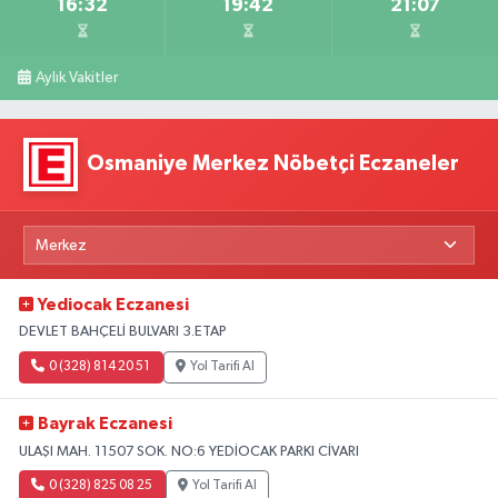
16:32
19:42
21:07
Aylık Vakitler
Osmaniye Merkez Nöbetçi Eczaneler
Yediocak Eczanesi
DEVLET BAHÇELİ BULVARI 3.ETAP
0 (328) 814 20 51
Yol Tarifi Al
Bayrak Eczanesi
ULAŞI MAH. 11507 SOK. NO:6 YEDİOCAK PARKI CİVARI
0 (328) 825 08 25
Yol Tarifi Al