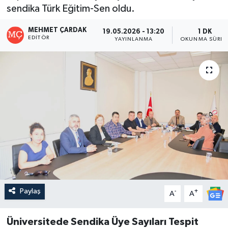
sendika Türk Eğitim-Sen oldu.
MEHMET ÇARDAK
19.05.2026 - 13:20
1 DK
EDITÖR
YAYINLANMA
OKUNMA SÜRES
Paylaş
-
+
A
A
Üniversitede Sendika Üye Sayıları Tespit