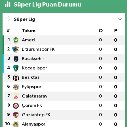
Süper Lig Puan Durumu
Süper Lig
#
Takım
O
P
1
Amed
0
0
2
Erzurumspor FK
0
0
3
Başakşehir
0
0
4
Kocaelispor
0
0
5
Beşiktaş
0
0
6
Eyüpspor
0
0
7
Galatasaray
0
0
8
Çorum FK
0
0
9
Gaziantep FK
0
0
10
Alanyaspor
0
0