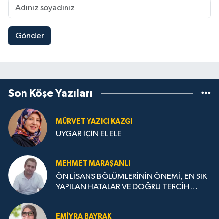
Gönder
Son Köşe Yazıları
MÜRVET YAZICI KAZGI
UYGAR İÇİN EL ELE
MEHMET MARAŞANLI
ÖN LİSANS BÖLÜMLERİNİN ÖNEMİ, EN SIK
YAPILAN HATALAR VE DOĞRU TERCİH
STRATEJİLERİ
EMIYRA BAYRAK