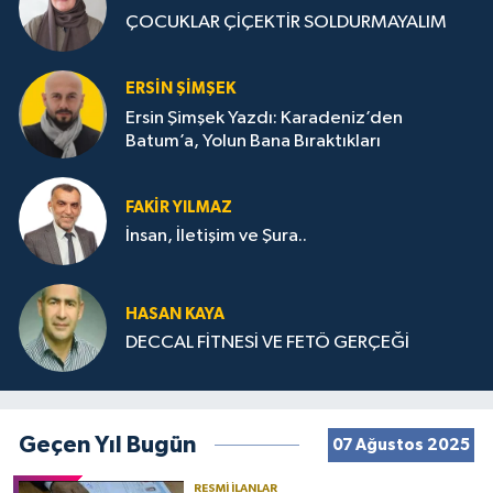
ÇOCUKLAR ÇİÇEKTİR SOLDURMAYALIM
ERSIN ŞIMŞEK
Ersin Şimşek Yazdı: Karadeniz’den
Batum’a, Yolun Bana Bıraktıkları
FAKIR YILMAZ
İnsan, İletişim ve Şura..
HASAN KAYA
DECCAL FİTNESİ VE FETÖ GERÇEĞİ
Geçen Yıl Bugün
07 Ağustos 2025
RESMI İLANLAR