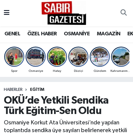
GENEL
Osmaniye Nöbetçi Eczaneler
GENEL
ÖZEL HABER
OSMANİYE
MAGAZİN
E
ÖZEL HABER
Osmaniye Hava Durumu
OSMANİYE
Osmaniye Trafik Yoğunluk Haritası
MAGAZİN
Süper Lig Puan Durumu ve Fikstür
Spor
Osmaniye
Hatay
Düziçi
Gündem
Kahramanmaraş
EKONOMİ
Tüm Manşetler
HABERLER
EĞITIM
OKÜ’de Yetkili Sendika
SPOR
Son Dakika Haberleri
Türk Eğitim-Sen Oldu
RESMİ İLANLAR
Haber Arşivi
Osmaniye Korkut Ata Üniversitesi’nde yapılan
toplantıda sendika üye sayıları belirlenerek yetkili