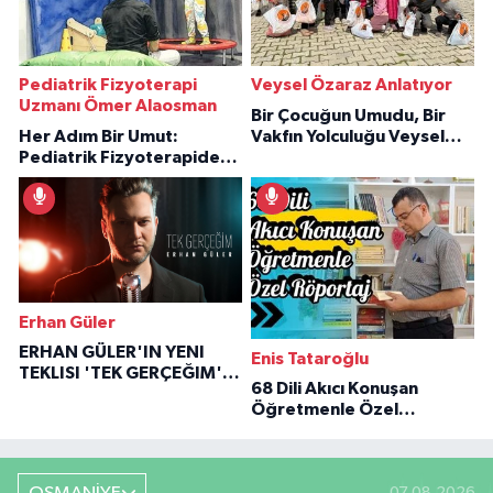
Pediatrik Fizyoterapi
Veysel Özaraz Anlatıyor
Uzmanı Ömer Alaosman
Bir Çocuğun Umudu, Bir
Her Adım Bir Umut:
Vakfın Yolculuğu Veysel
Pediatrik Fizyoterapiden
Özaraz Anlatıyor
İlham Veren Hikâyeler
Erhan Güler
ERHAN GÜLER'IN YENI
Enis Tataroğlu
TEKLISI 'TEK GERÇEĞIM'LE
68 Dili Akıcı Konuşan
BÜYÜK DÖNÜŞÜ
Öğretmenle Özel
Röportaj
07.08.2026