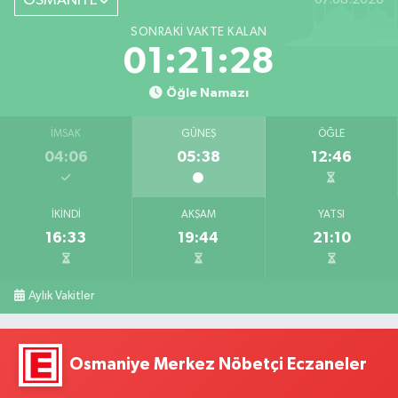
OSMANİYE
SONRAKI VAKTE KALAN
01:21:27
Öğle Namazı
İMSAK
GÜNEŞ
ÖĞLE
04:06
05:38
12:46
İKINDI
AKŞAM
YATSI
16:33
19:44
21:10
Aylık Vakitler
Osmaniye Merkez Nöbetçi Eczaneler