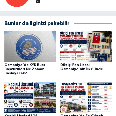
Bunlar da ilginizi çekebilir
Osmaniye'de KYK Burs
Düziçi Fen Lisesi
Başvuruları Ne Zaman
Osmaniye'nin İlk 8'inde
Başlayacak?
Kadirli Liseleri LGS
Osmaniye'de En Yüksek