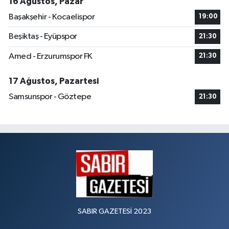
16 Ağustos, Pazar
Başakşehir - Kocaelispor
19:00
Beşiktaş - Eyüpspor
21:30
Amed - Erzurumspor FK
21:30
17 Ağustos, Pazartesi
Samsunspor - Göztepe
21:30
SABIR GAZETESİ 2023