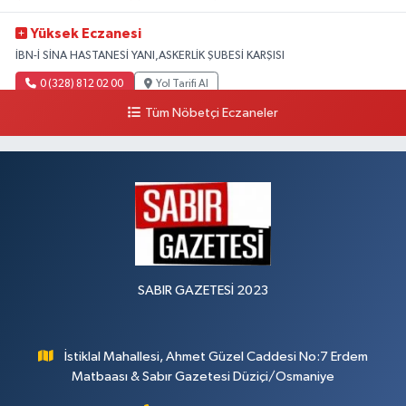
Yüksek Eczanesi
İBN-İ SİNA HASTANESİ YANI,ASKERLİK ŞUBESİ KARŞISI
0 (328) 812 02 00
Yol Tarifi Al
Tüm Nöbetçi Eczaneler
SABIR GAZETESİ 2023
İstiklal Mahallesi, Ahmet Güzel Caddesi No:7 Erdem
Matbaası & Sabır Gazetesi Düziçi/Osmaniye