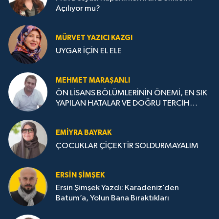
Açılıyor mu?
MÜRVET YAZICI KAZGI
UYGAR İÇİN EL ELE
MEHMET MARAŞANLI
ÖN LİSANS BÖLÜMLERİNİN ÖNEMİ, EN SIK
YAPILAN HATALAR VE DOĞRU TERCİH
STRATEJİLERİ
EMIYRA BAYRAK
ÇOCUKLAR ÇİÇEKTİR SOLDURMAYALIM
ERSIN ŞIMŞEK
Ersin Şimşek Yazdı: Karadeniz’den
Batum’a, Yolun Bana Bıraktıkları