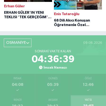
Erhan Güler
ERHAN GÜLER'IN YENI
Enis Tataroğlu
TEKLISI 'TEK GERÇEĞIM'LE
68 Dili Akıcı Konuşan
BÜYÜK DÖNÜŞÜ
Öğretmenle Özel
Röportaj
OSMANİYE
09.08.2026
SONRAKI VAKTE KALAN
04:36:38
İmsak Namazı
İMSAK
GÜNEŞ
ÖĞLE
04:08
05:39
12:46
İKINDI
AKŞAM
YATSI