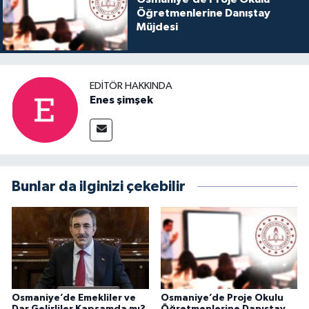
Öğretmenlerine Danıştay
Müjdesi
EDITÖR HAKKINDA
Enes şimşek
Bunlar da ilginizi çekebilir
Osmaniye’de Emekliler ve
Osmaniye’de Proje Okulu
Dar Gelirliler Kapsamda mı?
Öğretmenlerine Danıştay