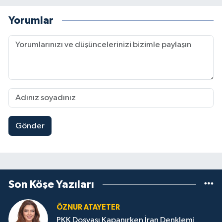
Yorumlar
Gönder
Son Köşe Yazıları
ÖZNUR ATAYETER
PKK Dosyası Kapanırken İran Denklemi