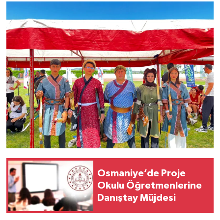
Osmaniye’de Proje
Okulu Öğretmenlerine
Danıştay Müjdesi