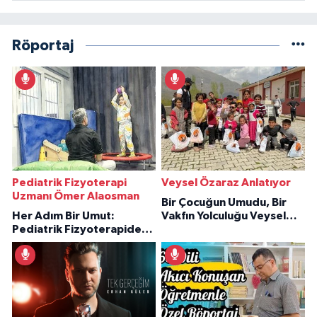
Röportaj
Pediatrik Fizyoterapi
Veysel Özaraz Anlatıyor
Uzmanı Ömer Alaosman
Bir Çocuğun Umudu, Bir
Her Adım Bir Umut:
Vakfın Yolculuğu Veysel
Pediatrik Fizyoterapiden
Özaraz Anlatıyor
İlham Veren Hikâyeler