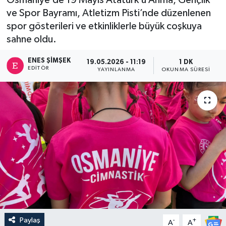
ve Spor Bayramı, Atletizm Pisti’nde düzenlenen
spor gösterileri ve etkinliklerle büyük coşkuya
sahne oldu.
ENES ŞIMŞEK
19.05.2026 - 11:19
1 DK
EDITÖR
YAYINLANMA
OKUNMA SÜRESI
Paylaş
-
+
A
A