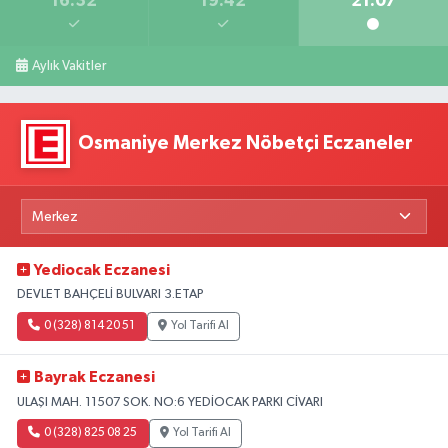
16:32
19:42
21:07
Aylık Vakitler
Osmaniye Merkez Nöbetçi Eczaneler
Yediocak Eczanesi
DEVLET BAHÇELİ BULVARI 3.ETAP
0 (328) 814 20 51
Yol Tarifi Al
Bayrak Eczanesi
ULAŞI MAH. 11507 SOK. NO:6 YEDİOCAK PARKI CİVARI
0 (328) 825 08 25
Yol Tarifi Al