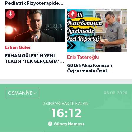
Pediatrik Fizyoterapiden
Özaraz Anlatıyor
İlham Veren Hikâyeler
Erhan Güler
ERHAN GÜLER'IN YENI
Enis Tataroğlu
TEKLISI 'TEK GERÇEĞIM'LE
68 Dili Akıcı Konuşan
BÜYÜK DÖNÜŞÜ
Öğretmenle Özel
Röportaj
OSMANİYE
06.08.2026
SONRAKI VAKTE KALAN
16:11
Güneş Namazı