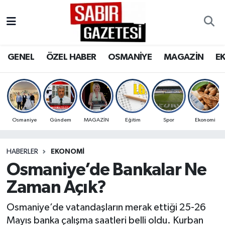
GENEL
Osmaniye Nöbetçi Eczaneler
GENEL
ÖZEL HABER
OSMANİYE
MAGAZİN
E
ÖZEL HABER
Osmaniye Hava Durumu
OSMANİYE
Osmaniye Trafik Yoğunluk Haritası
MAGAZİN
Süper Lig Puan Durumu ve Fikstür
Osmaniye
Gündem
MAGAZİN
Eğitim
Spor
Ekonomi
EKONOMİ
Tüm Manşetler
HABERLER
EKONOMI
Osmaniye’de Bankalar Ne
SPOR
Son Dakika Haberleri
Zaman Açık?
RESMİ İLANLAR
Haber Arşivi
Osmaniye’de vatandaşların merak ettiği 25-26
Mayıs banka çalışma saatleri belli oldu. Kurban