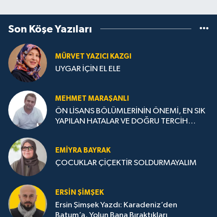
Son Köşe Yazıları
MÜRVET YAZICI KAZGI
UYGAR İÇİN EL ELE
MEHMET MARAŞANLI
ÖN LİSANS BÖLÜMLERİNİN ÖNEMİ, EN SIK
YAPILAN HATALAR VE DOĞRU TERCİH
STRATEJİLERİ
EMIYRA BAYRAK
ÇOCUKLAR ÇİÇEKTİR SOLDURMAYALIM
ERSIN ŞIMŞEK
Ersin Şimşek Yazdı: Karadeniz’den
Batum’a, Yolun Bana Bıraktıkları