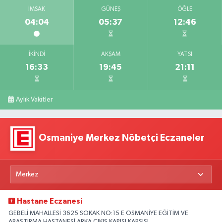
İMSAK
GÜNEŞ
ÖĞLE
04:04
05:37
12:46
İKINDI
AKŞAM
YATSI
16:33
19:45
21:11
Aylık Vakitler
Osmaniye Merkez Nöbetçi Eczaneler
Hastane Eczanesi
GEBELİ MAHALLESİ 3625 SOKAK NO:15 E OSMANİYE EĞİTİM VE
ARAŞTIRMA HASTANESİ ARKA ÇIKIŞ KAPISI KARŞISI