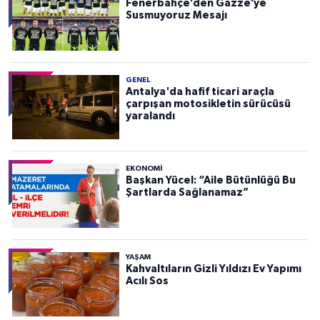
Fenerbahçe’den Gazze’ye
Susmuyoruz Mesajı
GENEL
Antalya'da hafif ticari araçla
çarpışan motosikletin sürücüsü
yaralandı
EKONOMI
Başkan Yücel: “Aile Bütünlüğü Bu
Şartlarda Sağlanamaz”
YAŞAM
Kahvaltıların Gizli Yıldızı Ev Yapımı
Acılı Sos