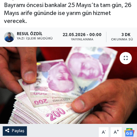
Bayramı öncesi bankalar 25 Mayıs’ta tam gün, 26
Mayıs arife gününde ise yarım gün hizmet
verecek.
RESUL ÖZDIL
22.05.2026 - 00:00
3 DK
YAZI İŞLERI MÜDÜRÜ
YAYINLANMA
OKUNMA SÜRE
Paylaş
-
+
A
A