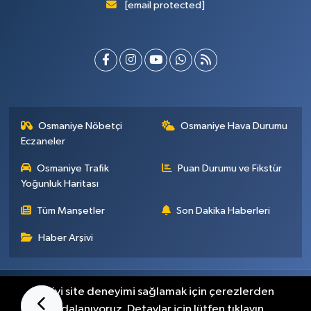
[email protected]
Osmaniye Nöbetçi
Osmaniye Hava Durumu
Eczaneler
Osmaniye Trafik
Puan Durumu ve Fikstür
Yoğunluk Haritası
Tüm Manşetler
Son Dakika Haberleri
Haber Arşivi
Künye
İletişim
Gizlilik Sözleşmesi
En iyi site deneyimi sağlamak için çerezlerden
faydalanıyoruz. Detaylar için lütfen tıklayın.