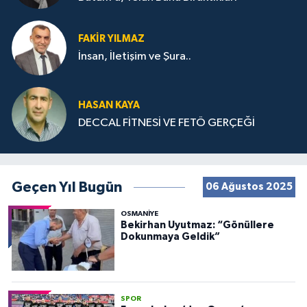
FAKIR YILMAZ
İnsan, İletişim ve Şura..
HASAN KAYA
DECCAL FİTNESİ VE FETÖ GERÇEĞİ
Geçen Yıl Bugün
06 Ağustos 2025
OSMANIYE
Bekirhan Uyutmaz: “Gönüllere
Dokunmaya Geldik”
SPOR