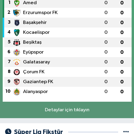
1
Amed
0
0
2
Erzurumspor FK
0
0
3
Başakşehir
0
0
4
Kocaelispor
0
0
5
Beşiktaş
0
0
6
Eyüpspor
0
0
7
Galatasaray
0
0
8
Çorum FK
0
0
9
Gaziantep FK
0
0
10
Alanyaspor
0
0
Detaylar için tıklayın
Süper Lig Fikstür