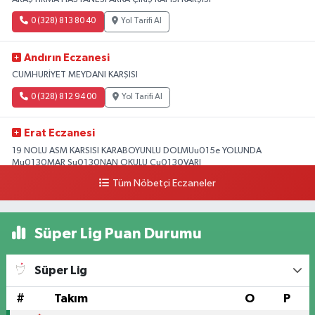
0 (328) 813 80 40
Yol Tarifi Al
Andırın Eczanesi
CUMHURİYET MEYDANI KARŞISI
0 (328) 812 94 00
Yol Tarifi Al
Erat Eczanesi
19 NOLU ASM KARSISI KARABOYUNLU DOLMUu015e YOLUNDA
Mu0130MAR Su0130NAN OKULU Cu0130VARI
Tüm Nöbetçi Eczaneler
0 (328) 825 39 39
Yol Tarifi Al
Süper Lig Puan Durumu
Süper Lig
#
Takım
O
P