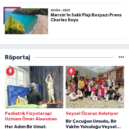
DOĞA - GEZI
Mersin’in Saklı Plajı Bozyazı Prens
Charles Koyu
Röportaj
Pediatrik Fizyoterapi
Veysel Özaraz Anlatıyor
Uzmanı Ömer Alaosman
Bir Çocuğun Umudu, Bir
Her Adım Bir Umut:
Vakfın Yolculuğu Veysel