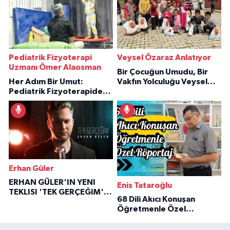
Pediatrik Fizyoterapi
Veysel Özaraz Anlatıyor
Uzmanı Ömer Alaosman
Bir Çocuğun Umudu, Bir
Her Adım Bir Umut:
Vakfın Yolculuğu Veysel
Pediatrik Fizyoterapiden
Özaraz Anlatıyor
İlham Veren Hikâyeler
Erhan Güler
ERHAN GÜLER'IN YENI
Enis Tataroğlu
TEKLISI 'TEK GERÇEĞIM'LE
68 Dili Akıcı Konuşan
BÜYÜK DÖNÜŞÜ
Öğretmenle Özel
Röportaj