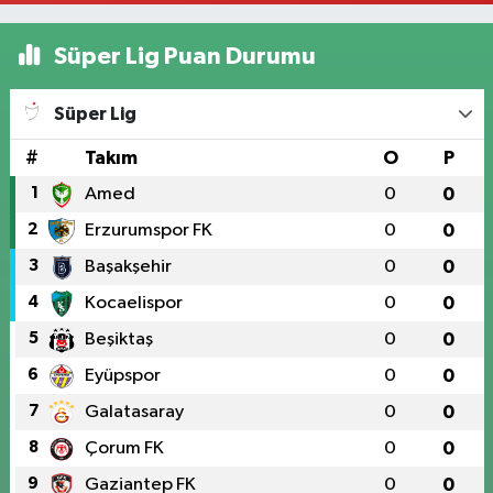
Süper Lig Puan Durumu
Süper Lig
#
Takım
O
P
1
Amed
0
0
2
Erzurumspor FK
0
0
3
Başakşehir
0
0
4
Kocaelispor
0
0
5
Beşiktaş
0
0
6
Eyüpspor
0
0
7
Galatasaray
0
0
8
Çorum FK
0
0
9
Gaziantep FK
0
0