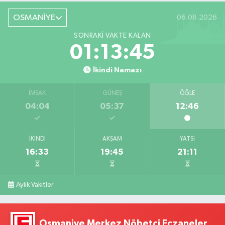
OSMANİYE
06.08.2026
SONRAKI VAKTE KALAN
01:13:44
İkindi Namazı
İMSAK
GÜNEŞ
ÖĞLE
04:04
05:37
12:46
İKINDI
AKŞAM
YATSI
16:33
19:45
21:11
Aylık Vakitler
Osmaniye Merkez Nöbetçi Eczaneler