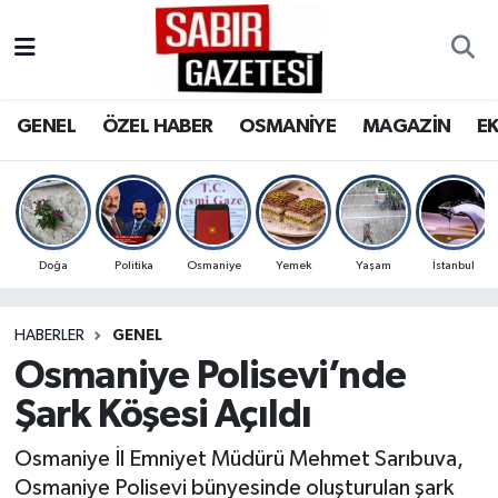
GENEL
Osmaniye Nöbetçi Eczaneler
GENEL
ÖZEL HABER
OSMANİYE
MAGAZİN
E
ÖZEL HABER
Osmaniye Hava Durumu
OSMANİYE
Osmaniye Trafik Yoğunluk Haritası
MAGAZİN
Süper Lig Puan Durumu ve Fikstür
Doğa
Politika
Osmaniye
Yemek
Yaşam
İstanbul
EKONOMİ
Tüm Manşetler
HABERLER
GENEL
Osmaniye Polisevi’nde
SPOR
Son Dakika Haberleri
Şark Köşesi Açıldı
RESMİ İLANLAR
Haber Arşivi
Osmaniye İl Emniyet Müdürü Mehmet Sarıbuva,
Osmaniye Polisevi bünyesinde oluşturulan şark