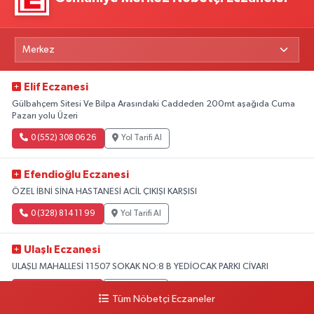
Elif Eczanesi
Gülbahçem Sitesi Ve Bilpa Arasındaki Caddeden 200mt aşağıda Cuma
Pazarı yolu Üzeri
0 (552) 308 06 26
Yol Tarifi Al
Efendioğlu Eczanesi
ÖZEL İBNİ SİNA HASTANESİ ACİL ÇIKIŞI KARŞISI
0 (328) 814 11 99
Yol Tarifi Al
Ulaşlı Eczanesi
ULAŞLI MAHALLESİ 11507 SOKAK NO:8 B YEDİOCAK PARKI CİVARI
0 (546) 158 81 80
Yol Tarifi Al
Tüm Nöbetçi Eczaneler