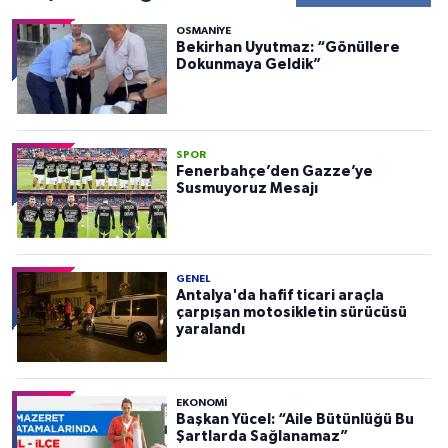
OSMANIYE
Bekirhan Uyutmaz: “Gönüllere
Dokunmaya Geldik”
SPOR
Fenerbahçe’den Gazze’ye
Susmuyoruz Mesajı
GENEL
Antalya'da hafif ticari araçla
çarpışan motosikletin sürücüsü
yaralandı
EKONOMI
Başkan Yücel: “Aile Bütünlüğü Bu
Şartlarda Sağlanamaz”