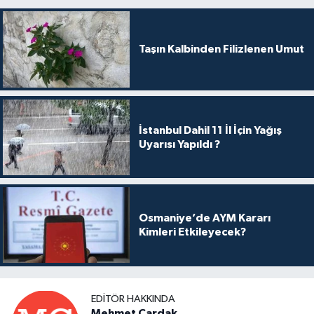
Taşın Kalbinden Filizlenen Umut
İstanbul Dahil 11 İl İçin Yağış
Uyarısı Yapıldı ?
Osmaniye’de AYM Kararı
Kimleri Etkileyecek?
EDITÖR HAKKINDA
Mehmet Çardak