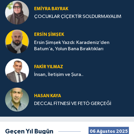
EMIYRA BAYRAK
ÇOCUKLAR ÇİÇEKTİR SOLDURMAYALIM
ERSIN ŞIMŞEK
Ersin Şimşek Yazdı: Karadeniz’den
Batum’a, Yolun Bana Bıraktıkları
FAKIR YILMAZ
İnsan, İletişim ve Şura..
HASAN KAYA
DECCAL FİTNESİ VE FETÖ GERÇEĞİ
Geçen Yıl Bugün
06 Ağustos 2025