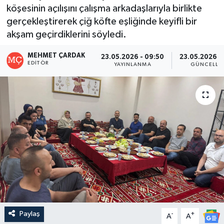
köşesinin açılışını çalışma arkadaşlarıyla birlikte
gerçekleştirerek çiğ köfte eşliğinde keyifli bir
akşam geçirdiklerini söyledi.
MEHMET ÇARDAK
23.05.2026 - 09:50
23.05.2026 -
EDITÖR
YAYINLANMA
GÜNCELLE
Paylaş
-
+
A
A