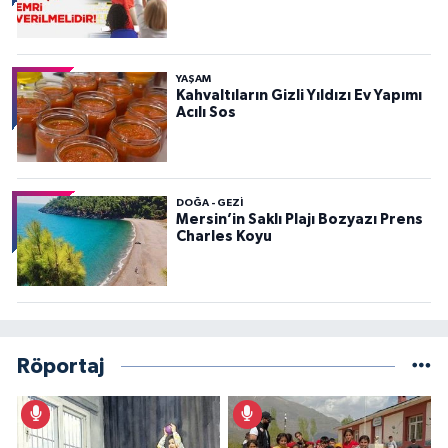
YAŞAM
Kahvaltıların Gizli Yıldızı Ev Yapımı
Acılı Sos
DOĞA - GEZI
Mersin’in Saklı Plajı Bozyazı Prens
Charles Koyu
Röportaj