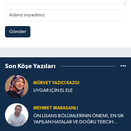
Gönder
Son Köşe Yazıları
MÜRVET YAZICI KAZGI
UYGAR İÇİN EL ELE
MEHMET MARAŞANLI
ÖN LİSANS BÖLÜMLERİNİN ÖNEMİ, EN SIK
YAPILAN HATALAR VE DOĞRU TERCİH
STRATEJİLERİ