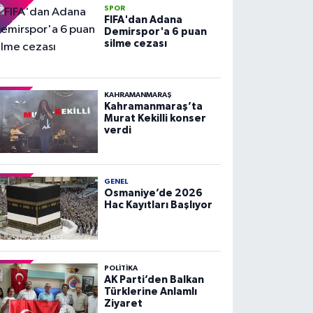
SPOR
FIFA'dan Adana
Demirspor'a 6 puan
silme cezası
KAHRAMANMARAŞ
Kahramanmaraş’ta
Murat Kekilli konser
verdi
GENEL
Osmaniye’de 2026
Hac Kayıtları Başlıyor
POLITIKA
AK Parti’den Balkan
Türklerine Anlamlı
Ziyaret