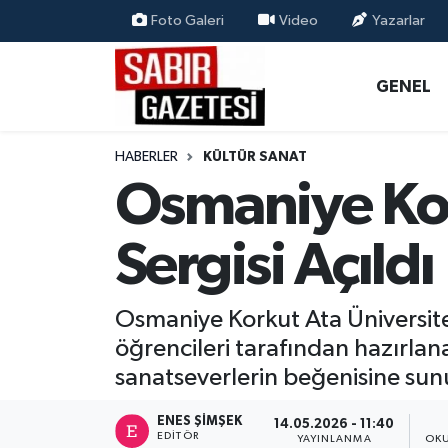
Foto Galeri
Video
Yazarlar
GENEL
Osmaniye Nöbetçi Eczaneler
GENEL
ÖZEL HABER
Osmaniye Hava Durumu
HABERLER
KÜLTÜR SANAT
OSMANİYE
Osmaniye Trafik Yoğunluk Haritası
Osmaniye Kor
MAGAZİN
Süper Lig Puan Durumu ve Fikstür
Sergisi Açıldı
EKONOMİ
Tüm Manşetler
Osmaniye Korkut Ata Üniversite
SPOR
Son Dakika Haberleri
öğrencileri tarafından hazırlan
sanatseverlerin beğenisine sun
RESMİ İLANLAR
Haber Arşivi
ENES ŞIMŞEK
14.05.2026 - 11:40
EDITÖR
YAYINLANMA
OKU