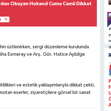
eydan Okuyan Hokand Cuma Camii Dikkat
e
hin üstlenirken, sergi düzenleme kurulunda
diha Esmeray ve Arş. Gör. Hatice Aybilge
r
P
lilikleri ve estetik yaklaşımlarıyla dikkat çekti.
F
nsıtan eserler, ziyaretçilere görsel bir sanat