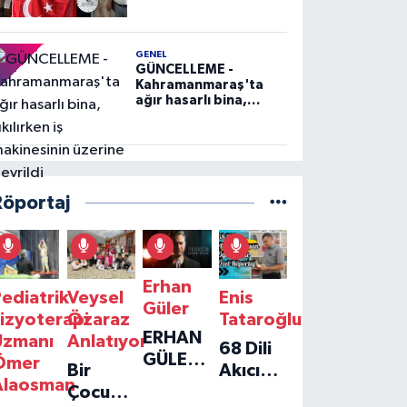
GENEL
GÜNCELLEME -
Kahramanmaraş'ta
ağır hasarlı bina,
yıkılırken iş
makinesinin üzerine
devrildi
Röportaj
Erhan
ediatrik
Veysel
Enis
Güler
izyoterapi
Özaraz
Tataroğlu
ERHAN
Uzmanı
Anlatıyor
68 Dili
GÜLER'IN
Ömer
Bir
Akıcı
YENI
Alaosman
Çocuğun
Konuşan
TEKLISI