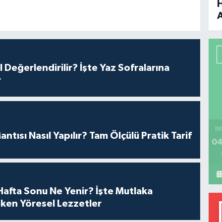
B
P
l Değerlendirilir? İşte Yaz Sofralarına
r
H
İM
antısı Nasıl Yapılır? Tam Ölçülü Pratik Tarif
04
afta Sonu Ne Yenir? İşte Mutlaka
ken Yöresel Lezzetler