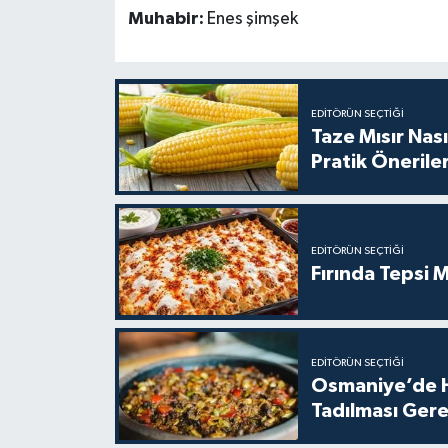
Muhabir:
Enes şimşek
EDITÖRÜN SEÇTIĞI
Taze Mısır Nası
Pratik Önerile
EDITÖRÜN SEÇTIĞI
Fırında Tepsi M
EDITÖRÜN SEÇTIĞI
Osmaniye’de H
Tadılması Gere