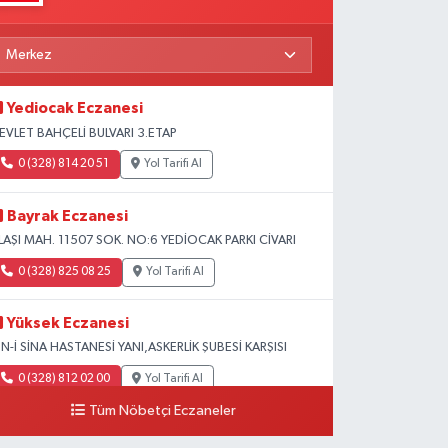
Yediocak Eczanesi
EVLET BAHÇELİ BULVARI 3.ETAP
0 (328) 814 20 51
Yol Tarifi Al
Bayrak Eczanesi
LAŞI MAH. 11507 SOK. NO:6 YEDİOCAK PARKI CİVARI
0 (328) 825 08 25
Yol Tarifi Al
Yüksek Eczanesi
BN-İ SİNA HASTANESİ YANI,ASKERLİK ŞUBESİ KARŞISI
0 (328) 812 02 00
Yol Tarifi Al
Tüm Nöbetçi Eczaneler