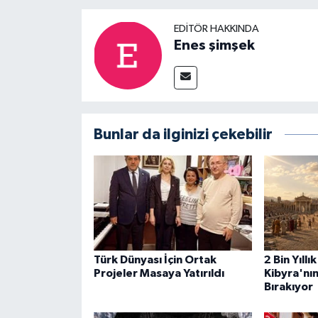
EDITÖR HAKKINDA
Enes şimşek
Bunlar da ilginizi çekebilir
Türk Dünyası İçin Ortak
2 Bin Yıll
Projeler Masaya Yatırıldı
Kibyra'nı
Bırakıyor