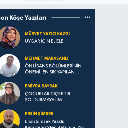
Son Köşe Yazıları
MÜRVET YAZICI KAZGI
UYGAR İÇİN EL ELE
MEHMET MARAŞANLI
ÖN LİSANS BÖLÜMLERİNİN
ÖNEMİ, EN SIK YAPILAN
HATALAR VE DOĞRU TERCİH
STRATEJİLERİ
EMIYRA BAYRAK
ÇOCUKLAR ÇİÇEKTİR
SOLDURMAYALIM
ERSIN ŞIMŞEK
Ersin Şimşek Yazdı:
Karadeniz’den Batum’a, Yolun