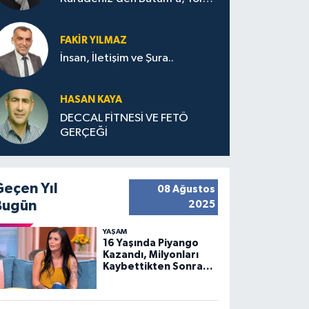
Bana Bıraktıkları
FAKIR YILMAZ
İnsan, İletişim ve Şura..
HASAN KAYA
DECCAL FİTNESİ VE FETÖ
GERÇEĞİ
Geçen Yıl
08 Ağustos
Bugün
2025
YAŞAM
16 Yaşında Piyango
Kazandı, Milyonları
Kaybettikten Sonra
Huzuru Buldu