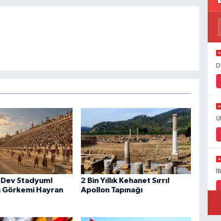
D
U
İ
ık Dev Stadyum!
2 Bin Yıllık Kehanet Sırrı!
n Görkemi Hayran
Apollon Tapınağı