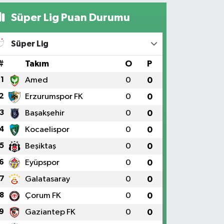
Süper Lig Puan Durumu
Süper Lig
#
Takım
O
P
1
Amed
0
0
2
Erzurumspor FK
0
0
3
Başakşehir
0
0
4
Kocaelispor
0
0
5
Beşiktaş
0
0
6
Eyüpspor
0
0
7
Galatasaray
0
0
8
Çorum FK
0
0
9
Gaziantep FK
0
0