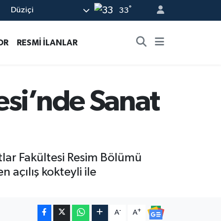
°
Düziçi
33
OR
RESMİ İLANLAR
esi’nde Sanat
tlar Fakültesi Resim Bölümü
açılış kokteyli ile
-
+
A
A