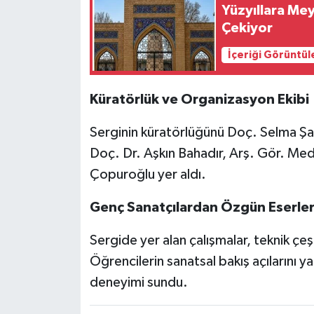
Yüzyıllara M
Çekiyor
İçeriği Görüntül
Küratörlük ve Organizasyon Ekibi
Serginin küratörlüğünü Doç. Selma Şa
Doç. Dr. Aşkın Bahadır, Arş. Gör. Me
Çopuroğlu yer aldı.
Genç Sanatçılardan Özgün Eserle
Sergide yer alan çalışmalar, teknik çeşit
Öğrencilerin sanatsal bakış açılarını ya
deneyimi sundu.