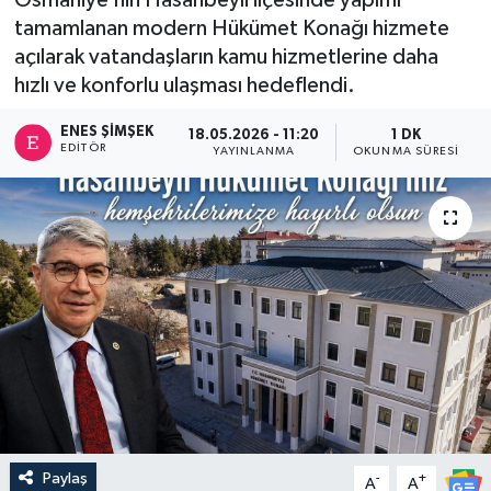
tamamlanan modern Hükümet Konağı hizmete
açılarak vatandaşların kamu hizmetlerine daha
hızlı ve konforlu ulaşması hedeflendi.
ENES ŞIMŞEK
18.05.2026 - 11:20
1 DK
EDITÖR
YAYINLANMA
OKUNMA SÜRESI
Paylaş
-
+
A
A