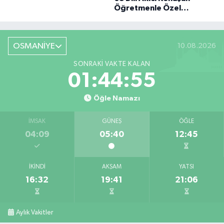
BÜYÜK DÖNÜŞÜ
Öğretmenle Özel
Röportaj
OSMANİYE
10.08.2026
SONRAKI VAKTE KALAN
01:44:54
Öğle Namazı
İMSAK
GÜNEŞ
ÖĞLE
04:09
05:40
12:45
İKINDI
AKŞAM
YATSI
16:32
19:41
21:06
Aylık Vakitler