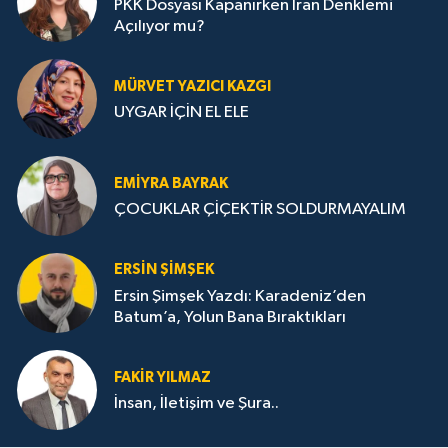
PKK Dosyası Kapanırken İran Denklemi
Açılıyor mu?
MÜRVET YAZICI KAZGI
UYGAR İÇİN EL ELE
EMIYRA BAYRAK
ÇOCUKLAR ÇİÇEKTİR SOLDURMAYALIM
ERSIN ŞIMŞEK
Ersin Şimşek Yazdı: Karadeniz’den
Batum’a, Yolun Bana Bıraktıkları
FAKIR YILMAZ
İnsan, İletişim ve Şura..