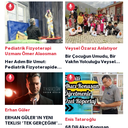
Pediatrik Fizyoterapi
Veysel Özaraz Anlatıyor
Uzmanı Ömer Alaosman
Bir Çocuğun Umudu, Bir
Her Adım Bir Umut:
Vakfın Yolculuğu Veysel
Pediatrik Fizyoterapiden
Özaraz Anlatıyor
İlham Veren Hikâyeler
Erhan Güler
ERHAN GÜLER'IN YENI
Enis Tataroğlu
TEKLISI 'TEK GERÇEĞIM'LE
68 Dili Akıcı Konuşan