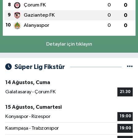
8
Çorum FK
0
0
9
Gaziantep FK
0
0
10
Alanyaspor
0
0
Detaylar için tıklayın
Süper Lig Fikstür
14 Ağustos, Cuma
Galatasaray - Çorum FK
21:30
15 Ağustos, Cumartesi
Konyaspor - Rizespor
19:00
Kasımpaşa - Trabzonspor
19:00