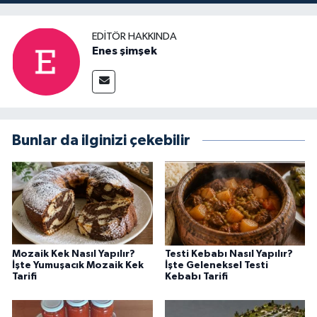
EDITÖR HAKKINDA
Enes şimşek
Bunlar da ilginizi çekebilir
Mozaik Kek Nasıl Yapılır?
Testi Kebabı Nasıl Yapılır?
İşte Yumuşacık Mozaik Kek
İşte Geleneksel Testi
Tarifi
Kebabı Tarifi