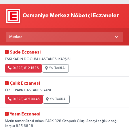
Osmaniye Merkez Nöbetçi Eczaneler
Sude Eczanesi
ESKİ KADIN DOĞUM HASTANESİ KARŞISI
0 (328) 812 15 16
Yol Tarifi Al
Çalık Eczanesi
ÖZEL PARK HASTANESI YANI
0 (328) 405 00 46
Yol Tarifi Al
Yasın Eczanesi
Metin tamer Sitesi Arkası PARK 328 Otopark Çıkışı Sanayi sağlık ocağı
karşısı 825 68 18