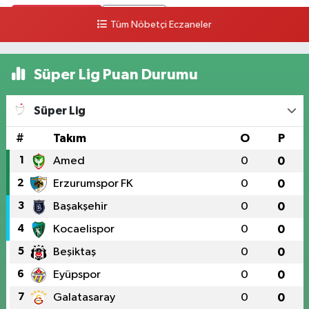
0 (328) 825 68 18
Yol Tarifi Al
Tüm Nöbetçi Eczaneler
Süper Lig Puan Durumu
Süper Lig
#
Takım
O
P
1
Amed
0
0
2
Erzurumspor FK
0
0
3
Başakşehir
0
0
4
Kocaelispor
0
0
5
Beşiktaş
0
0
6
Eyüpspor
0
0
7
Galatasaray
0
0