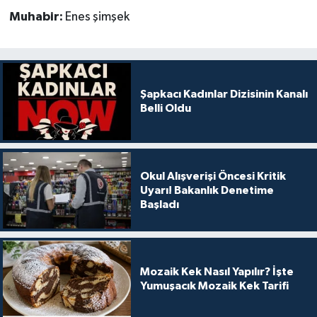
Muhabir:
Enes şimşek
Şapkacı Kadınlar Dizisinin Kanalı
Belli Oldu
Okul Alışverişi Öncesi Kritik
Uyarı! Bakanlık Denetime
Başladı
Mozaik Kek Nasıl Yapılır? İşte
Yumuşacık Mozaik Kek Tarifi