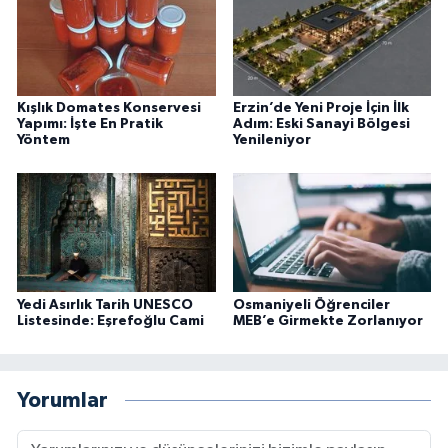
Kışlık Domates Konservesi
Erzin’de Yeni Proje İçin İlk
Yapımı: İşte En Pratik
Adım: Eski Sanayi Bölgesi
Yöntem
Yenileniyor
Yedi Asırlık Tarih UNESCO
Osmaniyeli Öğrenciler
Listesinde: Eşrefoğlu Cami
MEB’e Girmekte Zorlanıyor
Yorumlar