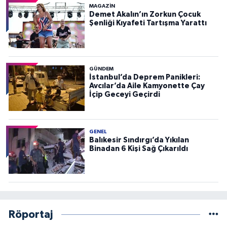
MAGAZİN
Demet Akalın’ın Zorkun Çocuk
Şenliği Kıyafeti Tartışma Yarattı
GÜNDEM
İstanbul’da Deprem Panikleri:
Avcılar’da Aile Kamyonette Çay
İçip Geceyi Geçirdi
GENEL
Balıkesir Sındırgı’da Yıkılan
Binadan 6 Kişi Sağ Çıkarıldı
Röportaj