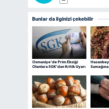
Bunlar da ilginizi çekebilir
Osmaniye’de Prim Eksiği
Hasanbeyli
Olanlara SGK’dan Kritik Uyarı
Sumağına 