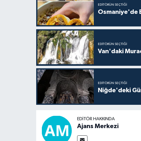
EDITÖRÜN SEÇTIĞI
Osmaniye'de Ev
EDITÖRÜN SEÇTIĞI
Van'daki Murad
EDITÖRÜN SEÇTIĞI
Niğde'deki Güm
EDITÖR HAKKINDA
Ajans Merkezi