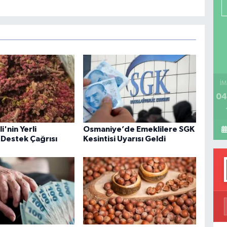
P
H
İM
04
'nin Yerli
Osmaniye’de Emeklilere SGK
Destek Çağrısı
Kesintisi Uyarısı Geldi