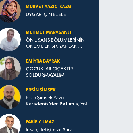
MÜRVET YAZICI KAZGI
UYGAR İÇİN EL ELE
MEHMET MARAŞANLI
ÖN LİSANS BÖLÜMLERİNİN
ÖNEMİ, EN SIK YAPILAN
HATALAR VE DOĞRU TERCİH
STRATEJİLERİ
EMIYRA BAYRAK
ÇOCUKLAR ÇİÇEKTİR
SOLDURMAYALIM
ERSIN ŞIMŞEK
Ersin Şimşek Yazdı:
Karadeniz’den Batum’a, Yolun
Bana Bıraktıkları
FAKIR YILMAZ
İnsan, İletişim ve Şura..