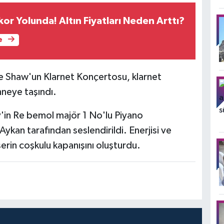
or Yolunda! Altın Fiyatları Neden Arttı?
e
ie Shaw'un Klarnet Konçertosu, klarnet
hneye taşındı.
v'in Re bemol majör 1 No'lu Piyano
kan tarafından seslendirildi. Enerjisi ve
serin coşkulu kapanışını oluşturdu.