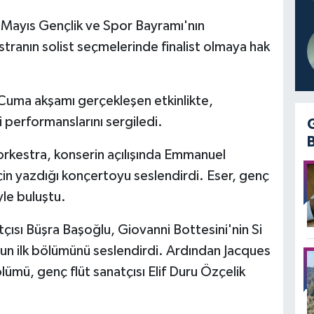
 Mayıs Gençlik ve Spor Bayramı'nın
ranın solist seçmelerinde finalist olmaya hak
Cuma akşamı gerçekleşen etkinlikte,
performanslarını sergiledi.
orkestra, konserin açılışında Emmanuel
çin yazdığı konçertoyu seslendirdi. Eser, genç
yle buluştu.
ısı Büşra Başoğlu, Giovanni Bottesini'nin Si
n ilk bölümünü seslendirdi. Ardından Jacques
lümü, genç flüt sanatçısı Elif Duru Özçelik