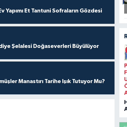
 Yapımı Et Tantuni Sofraların Gözdesi
iye Şelalesi Doğaseverleri Büyülüyor
P
F
üşler Manastırı Tarihe Işık Tutuyor Mu?
B