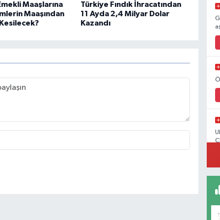
mekli Maaşlarına
Türkiye Fındık İhracatından
Kimlerin Maaşından
11 Ayda 2,4 Milyar Dolar
G
Kesilecek?
Kazandı
a
Ö
U
C