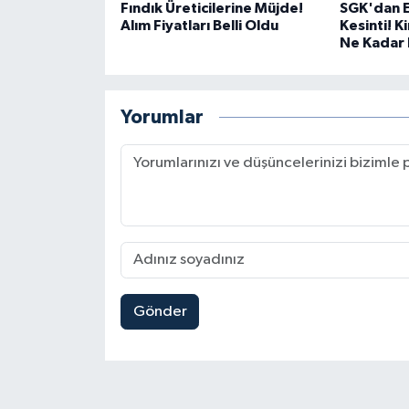
Fındık Üreticilerine Müjde!
SGK'dan E
Alım Fiyatları Belli Oldu
Kesinti! 
Ne Kadar 
Yorumlar
Gönder