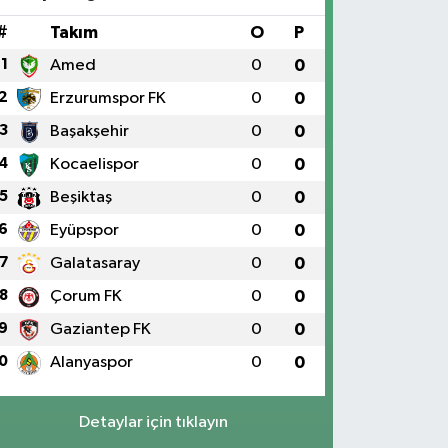
#
Takım
O
P
1
Amed
0
0
2
Erzurumspor FK
0
0
3
Başakşehir
0
0
4
Kocaelispor
0
0
5
Beşiktaş
0
0
6
Eyüpspor
0
0
7
Galatasaray
0
0
8
Çorum FK
0
0
9
Gaziantep FK
0
0
0
Alanyaspor
0
0
Detaylar için tıklayın