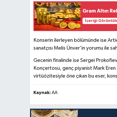
Gram Altın Rek
İçeriği Görüntül
Konserin ilerleyen bölümünde ise Art
sanatçısı Melis Ünver'in yorumu ile sa
Gecenin finalinde ise Sergei Prokofie
Konçertosu, genç piyanist Mark Eren Ay
virtüözitesiyle öne çıkan bu eser, kon
Kaynak:
AA