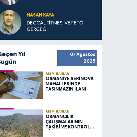
HASAN KAYA
DECCAL FİTNESİ VE FETÖ
GERÇEĞİ
Geçen Yıl
07 Ağustos
Bugün
2025
RESMI İLANLAR
OSMANİYE SERİNOVA
MAHALLESİNDE
TAŞINMAZIN İLANI
RESMI İLANLAR
ORMANCILIK
ÇALIŞMALARININ
TAKİBİ VE KONTROLÜ
HİZMETİ ALIM İLANI