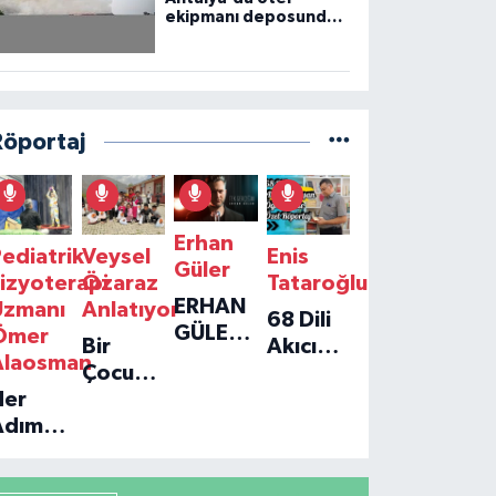
ekipmanı deposunda
çıkan yangın kontrol
altına alındı
Röportaj
Erhan
ediatrik
Veysel
Enis
Güler
izyoterapi
Özaraz
Tataroğlu
ERHAN
Uzmanı
Anlatıyor
68 Dili
GÜLER'IN
Ömer
Bir
Akıcı
YENI
Alaosman
Çocuğun
Konuşan
TEKLISI
Her
Umudu,
Öğretmenle
'TEK
Adım
Bir
Özel
GERÇEĞIM'LE
ir
Vakfın
Röportaj
BÜYÜK
Umut:
Yolculuğu
DÖNÜŞÜ