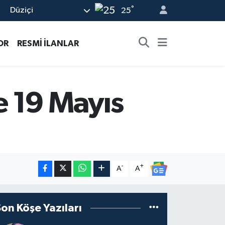
°
Düziçi
25
OR
RESMİ İLANLAR
e 19 Mayıs
-
+
A
A
Son Köşe Yazıları