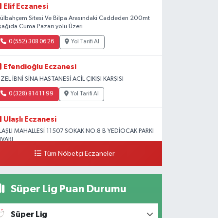
Elif Eczanesi
ülbahçem Sitesi Ve Bilpa Arasındaki Caddeden 200mt
şağıda Cuma Pazarı yolu Üzeri
0 (552) 308 06 26
Yol Tarifi Al
Efendioğlu Eczanesi
ZEL İBNİ SİNA HASTANESİ ACİL ÇIKIŞI KARŞISI
0 (328) 814 11 99
Yol Tarifi Al
Ulaşlı Eczanesi
LAŞLI MAHALLESİ 11507 SOKAK NO:8 B YEDİOCAK PARKI
İVARI
Tüm Nöbetçi Eczaneler
0 (546) 158 81 80
Yol Tarifi Al
Süper Lig Puan Durumu
Süper Lig