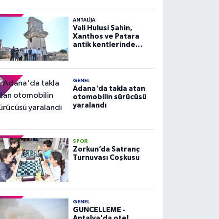
ANTALIJA
Vali Hulusi Şahin,
Xanthos ve Patara
antik kentlerinde
incelemelerde
bulundu
GENEL
Adana'da takla atan
otomobilin sürücüsü
yaralandı
SPOR
Zorkun’da Satranç
Turnuvası Coşkusu
GENEL
GÜNCELLEME -
Antalya'da otel