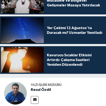
Mücadele Ve Bölgesel
Gelişmeler Masaya Yatırılacak
Yer Çekimi 12 Ağustos'ta
Duracak mı? Uzmanlar Yanıtladı
Kavurucu Sıcaklar Etkisini
Artırdı: Çalışma Saatleri
Yeniden Düzenlendi
YAZI İŞLERI MÜDÜRÜ
Resul Özdil