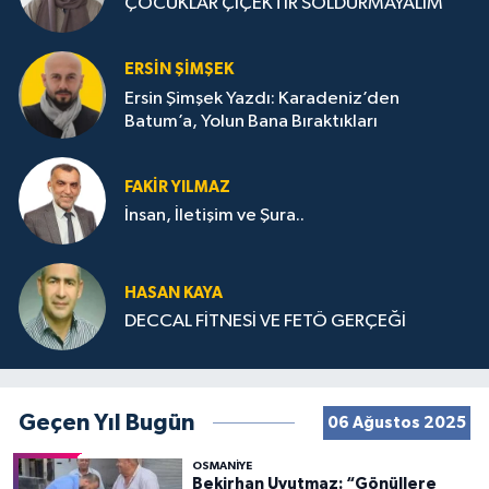
ÇOCUKLAR ÇİÇEKTİR SOLDURMAYALIM
ERSIN ŞIMŞEK
Ersin Şimşek Yazdı: Karadeniz’den
Batum’a, Yolun Bana Bıraktıkları
FAKIR YILMAZ
İnsan, İletişim ve Şura..
HASAN KAYA
DECCAL FİTNESİ VE FETÖ GERÇEĞİ
Geçen Yıl Bugün
06 Ağustos 2025
OSMANIYE
Bekirhan Uyutmaz: “Gönüllere