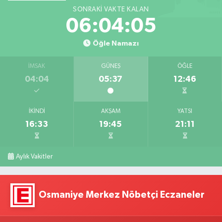
SONRAKI VAKTE KALAN
06:04:04
Öğle Namazı
İMSAK
GÜNEŞ
ÖĞLE
04:04
05:37
12:46
İKINDI
AKŞAM
YATSI
16:33
19:45
21:11
Aylık Vakitler
Osmaniye Merkez Nöbetçi Eczaneler