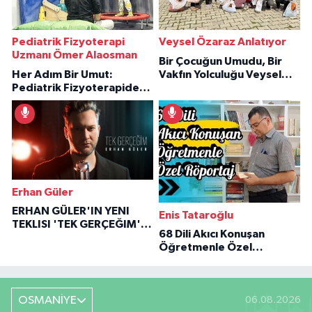
Pediatrik Fizyoterapi
Veysel Özaraz Anlatıyor
Uzmanı Ömer Alaosman
Bir Çocuğun Umudu, Bir
Her Adım Bir Umut:
Vakfın Yolculuğu Veysel
Pediatrik Fizyoterapiden
Özaraz Anlatıyor
İlham Veren Hikâyeler
Erhan Güler
ERHAN GÜLER'IN YENI
Enis Tataroğlu
TEKLISI 'TEK GERÇEĞIM'LE
68 Dili Akıcı Konuşan
BÜYÜK DÖNÜŞÜ
Öğretmenle Özel
Röportaj
OSMANİYE
06.08.2026