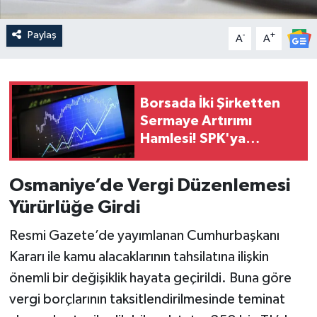
Paylaş
-
+
A
A
Borsada İki Şirketten
Sermaye Artırımı
Hamlesi! SPK'ya
Başvuru Yapıldı
Osmaniye’de Vergi Düzenlemesi
Yürürlüğe Girdi
Resmi Gazete’de yayımlanan Cumhurbaşkanı
Kararı ile kamu alacaklarının tahsilatına ilişkin
önemli bir değişiklik hayata geçirildi. Buna göre
vergi borçlarının taksitlendirilmesinde teminat