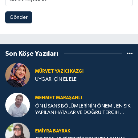
Gönder
Son Köşe Yazıları
MÜRVET YAZICI KAZGI
UYGAR İÇİN EL ELE
MEHMET MARAŞANLI
ÖN LİSANS BÖLÜMLERİNİN ÖNEMİ, EN SIK
YAPILAN HATALAR VE DOĞRU TERCİH
STRATEJİLERİ
EMIYRA BAYRAK