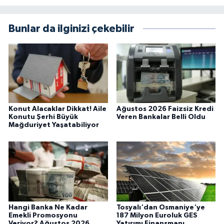
Bunlar da ilginizi çekebilir
Konut Alacaklar Dikkat! Aile
Ağustos 2026 Faizsiz Kredi
Konutu Şerhi Büyük
Veren Bankalar Belli Oldu
Mağduriyet Yaşatabiliyor
Hangi Banka Ne Kadar
Tosyalı'dan Osmaniye'ye
Emekli Promosyonu
187 Milyon Euroluk GES
Veriyor? Ağustos 2026
Yatırımı Finansmanı