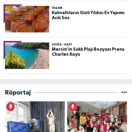
YAŞAM
Kahvaltıların Gizli Yıldızı Ev Yapımı
Acılı Sos
DOĞA - GEZI
Mersin’in Saklı Plajı Bozyazı Prens
Charles Koyu
Röportaj