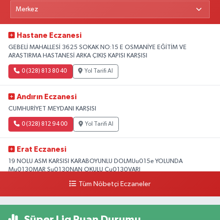
Hastane Eczanesi
GEBELİ MAHALLESİ 3625 SOKAK NO:15 E OSMANİYE EĞİTİM VE
ARAŞTIRMA HASTANESİ ARKA ÇIKIŞ KAPISI KARŞISI
0 (328) 813 80 40
Yol Tarifi Al
Andırın Eczanesi
CUMHURİYET MEYDANI KARŞISI
0 (328) 812 94 00
Yol Tarifi Al
Erat Eczanesi
19 NOLU ASM KARSISI KARABOYUNLU DOLMUu015e YOLUNDA
Mu0130MAR Su0130NAN OKULU Cu0130VARI
Tüm Nöbetçi Eczaneler
0 (328) 825 39 39
Yol Tarifi Al
Süper Lig Puan Durumu