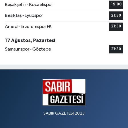
Başakşehir - Kocaelispor
19:00
Beşiktaş - Eyüpspor
21:30
Amed - Erzurumspor FK
21:30
17 Ağustos, Pazartesi
Samsunspor - Göztepe
21:30
SABIR GAZETESİ 2023