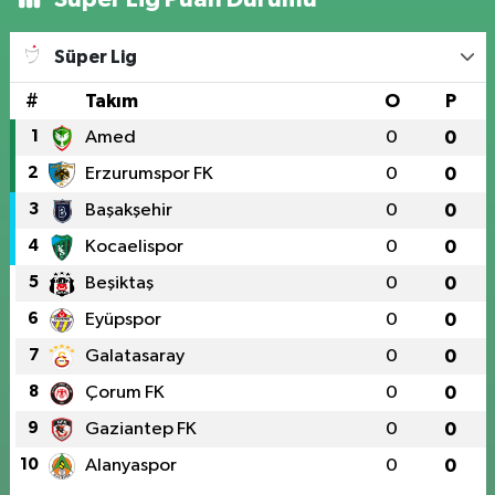
Süper Lig
#
Takım
O
P
1
Amed
0
0
2
Erzurumspor FK
0
0
3
Başakşehir
0
0
4
Kocaelispor
0
0
5
Beşiktaş
0
0
6
Eyüpspor
0
0
7
Galatasaray
0
0
8
Çorum FK
0
0
9
Gaziantep FK
0
0
10
Alanyaspor
0
0