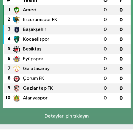
#
Takım
O
P
1
Amed
0
0
2
Erzurumspor FK
0
0
3
Başakşehir
0
0
4
Kocaelispor
0
0
5
Beşiktaş
0
0
6
Eyüpspor
0
0
7
Galatasaray
0
0
8
Çorum FK
0
0
9
Gaziantep FK
0
0
10
Alanyaspor
0
0
Detaylar için tıklayın