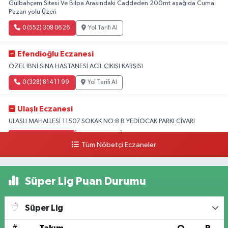
Gülbahçem Sitesi Ve Bilpa Arasındaki Caddeden 200mt aşağıda Cuma
Pazarı yolu Üzeri
0 (552) 308 06 26
Yol Tarifi Al
Efendioğlu Eczanesi
ÖZEL İBNİ SİNA HASTANESİ ACİL ÇIKIŞI KARŞISI
0 (328) 814 11 99
Yol Tarifi Al
Ulaşlı Eczanesi
ULAŞLI MAHALLESİ 11507 SOKAK NO:8 B YEDİOCAK PARKI CİVARI
0 (546) 158 81 80
Yol Tarifi Al
Tüm Nöbetçi Eczaneler
Süper Lig Puan Durumu
Süper Lig