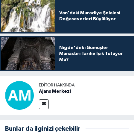
Van'daki Muradiye Şelalesi
Doğaseverleri Büyülüyor
Niğde'deki Gümüşler
Manastırı Tarihe Işık Tutuyor
Mu?
EDITÖR HAKKINDA
Ajans Merkezi
Bunlar da ilginizi çekebilir