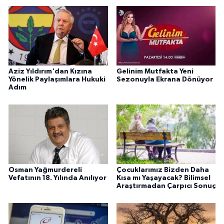
Aziz Yıldırım'dan Kızına
Gelinim Mutfakta Yeni
Yönelik Paylaşımlara Hukuki
Sezonuyla Ekrana Dönüyor
Adım
Osman Yağmurdereli
Çocuklarımız Bizden Daha
Vefatının 18. Yılında Anılıyor
Kısa mı Yaşayacak? Bilimsel
Araştırmadan Çarpıcı Sonuç