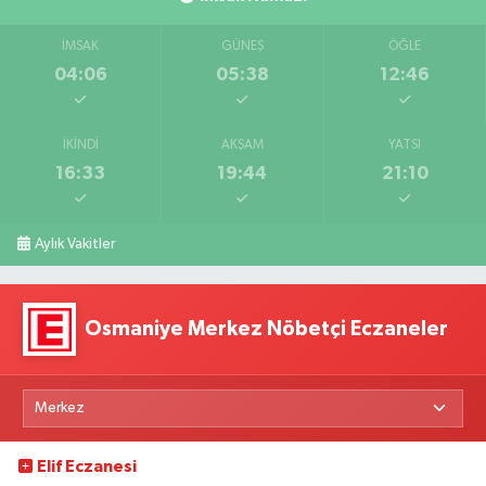
İMSAK
GÜNEŞ
ÖĞLE
04:06
05:38
12:46
İKINDI
AKŞAM
YATSI
16:33
19:44
21:10
Aylık Vakitler
Osmaniye Merkez Nöbetçi Eczaneler
Elif Eczanesi