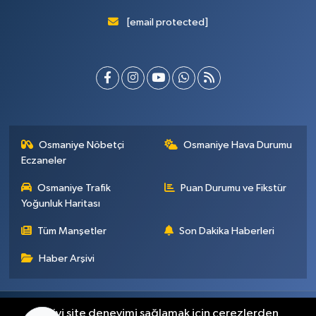
[email protected]
Osmaniye Nöbetçi
Osmaniye Hava Durumu
Eczaneler
Osmaniye Trafik
Puan Durumu ve Fikstür
Yoğunluk Haritası
Tüm Manşetler
Son Dakika Haberleri
Haber Arşivi
Künye
İletişim
Gizlilik Sözleşmesi
En iyi site deneyimi sağlamak için çerezlerden