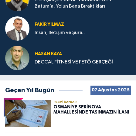
Batum’a, Yolun Bana Bıraktıkları
FAKIR YILMAZ
İnsan, İletişim ve Şura..
HASAN KAYA
DECCAL FİTNESİ VE FETÖ GERÇEĞİ
Geçen Yıl Bugün
07 Ağustos 2025
RESMI İLANLAR
OSMANİYE SERİNOVA
MAHALLESİNDE TAŞINMAZIN İLANI