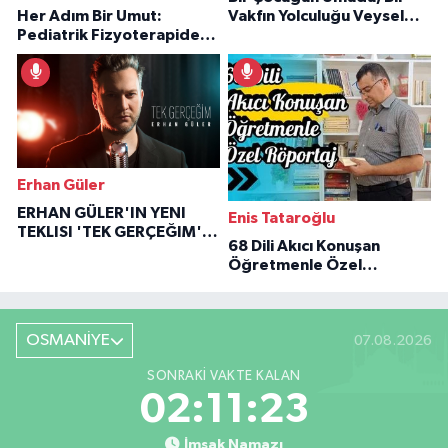
Her Adım Bir Umut:
Vakfın Yolculuğu Veysel
Pediatrik Fizyoterapiden
Özaraz Anlatıyor
İlham Veren Hikâyeler
Erhan Güler
ERHAN GÜLER'IN YENI
Enis Tataroğlu
TEKLISI 'TEK GERÇEĞIM'LE
68 Dili Akıcı Konuşan
BÜYÜK DÖNÜŞÜ
Öğretmenle Özel
Röportaj
OSMANİYE
07.08.2026
SONRAKI VAKTE KALAN
02:11:22
İmsak Namazı