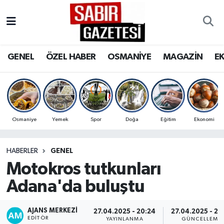
GENEL
Osmaniye Nöbetçi Eczaneler
GENEL
ÖZEL HABER
OSMANİYE
MAGAZİN
E
ÖZEL HABER
Osmaniye Hava Durumu
OSMANİYE
Osmaniye Trafik Yoğunluk Haritası
MAGAZİN
Süper Lig Puan Durumu ve Fikstür
Osmaniye
Yemek
Spor
Doğa
Eğitim
Ekonomi
EKONOMİ
Tüm Manşetler
HABERLER
GENEL
Motokros tutkunları
SPOR
Son Dakika Haberleri
Adana'da buluştu
RESMİ İLANLAR
Haber Arşivi
AJANS MERKEZI
27.04.2025 - 20:24
27.04.2025 - 22
EDITÖR
YAYINLANMA
GÜNCELLEME