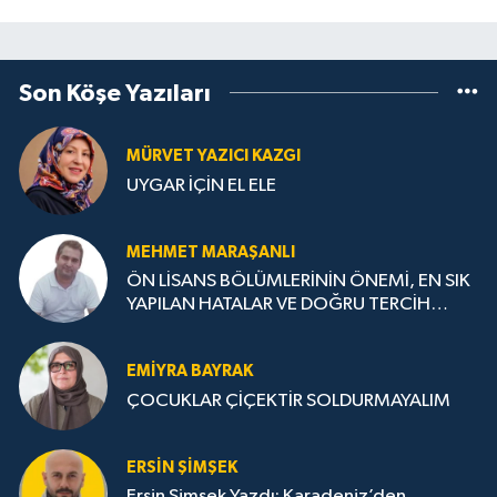
Son Köşe Yazıları
MÜRVET YAZICI KAZGI
UYGAR İÇİN EL ELE
MEHMET MARAŞANLI
ÖN LİSANS BÖLÜMLERİNİN ÖNEMİ, EN SIK
YAPILAN HATALAR VE DOĞRU TERCİH
STRATEJİLERİ
EMIYRA BAYRAK
ÇOCUKLAR ÇİÇEKTİR SOLDURMAYALIM
ERSIN ŞIMŞEK
Ersin Şimşek Yazdı: Karadeniz’den