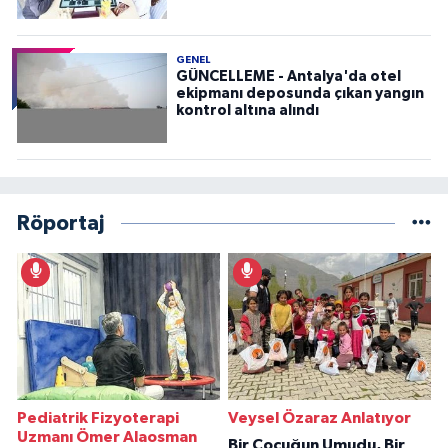
GENEL
GÜNCELLEME - Antalya'da otel
ekipmanı deposunda çıkan yangın
kontrol altına alındı
Röportaj
Pediatrik Fizyoterapi
Veysel Özaraz Anlatıyor
Uzmanı Ömer Alaosman
Bir Çocuğun Umudu, Bir