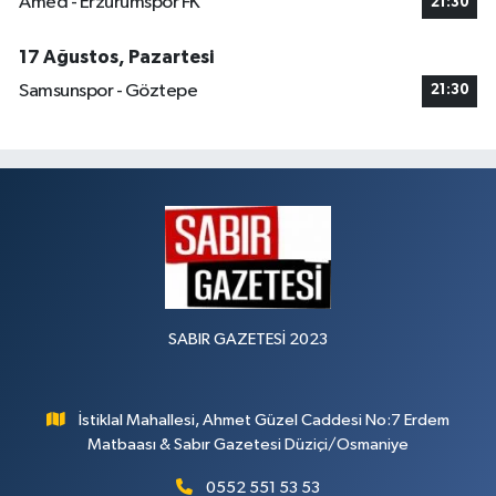
Amed - Erzurumspor FK
21:30
17 Ağustos, Pazartesi
Samsunspor - Göztepe
21:30
SABIR GAZETESİ 2023
İstiklal Mahallesi, Ahmet Güzel Caddesi No:7 Erdem
Matbaası & Sabır Gazetesi Düziçi/Osmaniye
0552 551 53 53