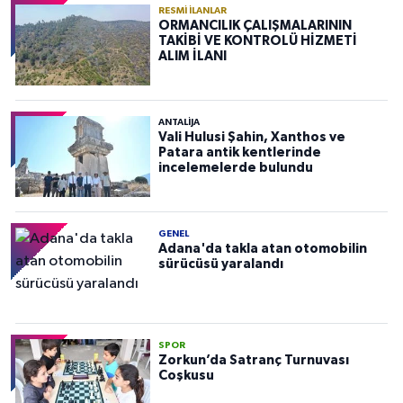
RESMI İLANLAR
ORMANCILIK ÇALIŞMALARININ
TAKİBİ VE KONTROLÜ HİZMETİ
ALIM İLANI
ANTALIJA
Vali Hulusi Şahin, Xanthos ve
Patara antik kentlerinde
incelemelerde bulundu
GENEL
Adana'da takla atan otomobilin
sürücüsü yaralandı
SPOR
Zorkun’da Satranç Turnuvası
Coşkusu