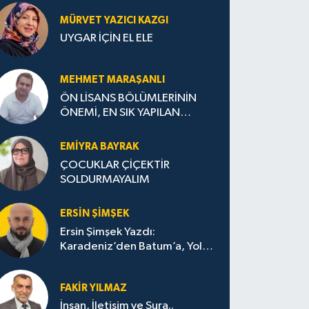
MÜRVET YAZICI KAZGI
UYGAR İÇİN EL ELE
MEHMET MARAŞANLI
ÖN LİSANS BÖLÜMLERİNİN
ÖNEMİ, EN SIK YAPILAN
HATALAR VE DOĞRU TERCİH
STRATEJİLERİ
EMIYRA BAYRAK
ÇOCUKLAR ÇİÇEKTİR
SOLDURMAYALIM
ERSIN ŞIMŞEK
Ersin Şimşek Yazdı:
Karadeniz’den Batum’a, Yolun
Bana Bıraktıkları
FAKIR YILMAZ
İnsan, İletişim ve Şura..