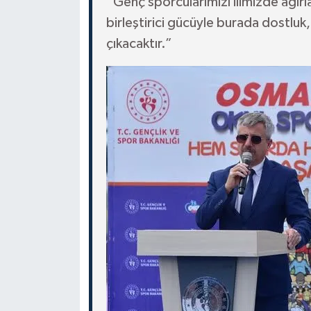
“Genç sporcularımızı ilimizde ağı
birleştirici gücüyle burada dostluk,
çıkacaktır.”