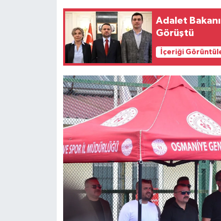
Adalet Bakanı
Görüştü
İçeriği Görüntül