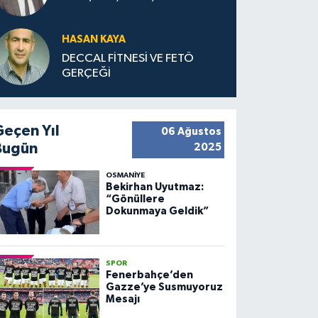
HASAN KAYA
DECCAL FİTNESİ VE FETÖ
GERÇEĞİ
Geçen Yıl
06 Ağustos
Bugün
2025
OSMANIYE
Bekirhan Uyutmaz:
“Gönüllere
Dokunmaya Geldik”
SPOR
Fenerbahçe’den
Gazze’ye Susmuyoruz
Mesajı