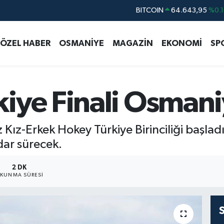
DOLAR
47,6006
%0.0
EURO
55,0250
%0.0
ÖZEL HABER
OSMANİYE
MAGAZİN
EKONOMİ
SP
STERLİN
64,2398
%0.
GRAM ALTIN
6500.87
%0.1
BİST100
13.799
%7
iye Finali Osmani
BITCOIN
64.643,95
%0.1
Kız-Erkek Hokey Türkiye Birinciliği başlad
dar sürecek.
2 DK
KUNMA SÜRESI