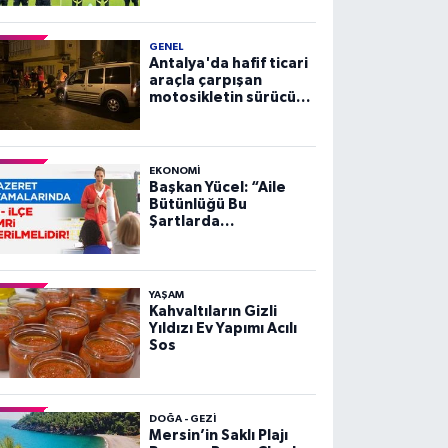
GENEL
Antalya'da hafif ticari
araçla çarpışan
motosikletin sürücüsü
yaralandı
EKONOMI
Başkan Yücel: “Aile
Bütünlüğü Bu
Şartlarda
Sağlanamaz”
YAŞAM
Kahvaltıların Gizli
Yıldızı Ev Yapımı Acılı
Sos
DOĞA - GEZI
Mersin’in Saklı Plajı