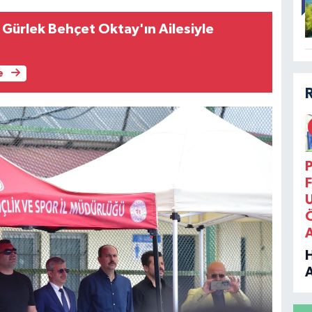
 Gürlek Behçet Oktay'ın Ailesiyle
e
P
F
B