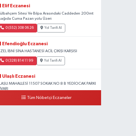
Elif Eczanesi
ülbahçem Sitesi Ve Bilpa Arasındaki Caddeden 200mt
şağıda Cuma Pazarı yolu Üzeri
0 (552) 308 06 26
Yol Tarifi Al
Efendioğlu Eczanesi
ZEL İBNİ SİNA HASTANESİ ACİL ÇIKIŞI KARŞISI
0 (328) 814 11 99
Yol Tarifi Al
Ulaşlı Eczanesi
LAŞLI MAHALLESİ 11507 SOKAK NO:8 B YEDİOCAK PARKI
İVARI
Tüm Nöbetçi Eczaneler
0 (546) 158 81 80
Yol Tarifi Al