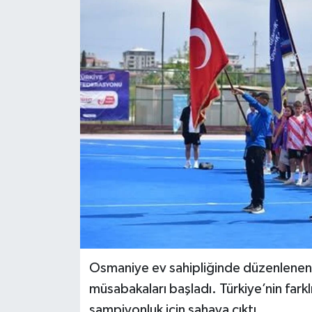
Osmaniye ev sahipliğinde düzenlenen Y
müsabakaları başladı. Türkiye’nin farkl
şampiyonluk için sahaya çıktı.