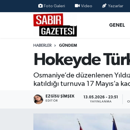
Foto Galeri
Video
Yazarlar
GENEL
Osmaniye Nöbetçi Eczaneler
GENEL
ÖZEL HABER
Osmaniye Hava Durumu
HABERLER
GÜNDEM
OSMANİYE
Osmaniye Trafik Yoğunluk Haritası
Hokeyde Türk
MAGAZİN
Süper Lig Puan Durumu ve Fikstür
Osmaniye’de düzenlenen Yıldız 
EKONOMİ
Tüm Manşetler
katıldığı turnuva 17 Mayıs’a ka
SPOR
Son Dakika Haberleri
EZGISU ŞIMŞEK
13.05.2026 - 23:51
EDITÖR
YAYINLANMA
O
RESMİ İLANLAR
Haber Arşivi