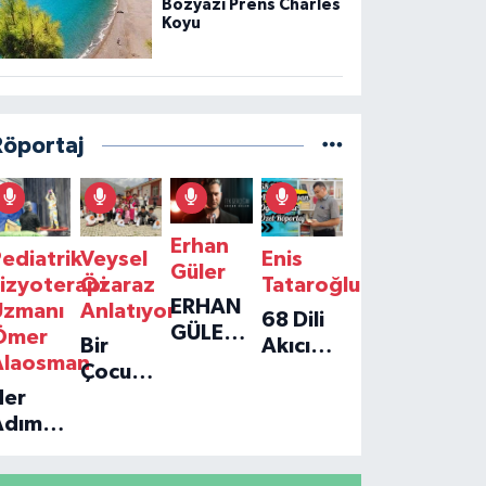
Bozyazı Prens Charles
Koyu
Röportaj
Erhan
ediatrik
Veysel
Enis
Güler
izyoterapi
Özaraz
Tataroğlu
ERHAN
Uzmanı
Anlatıyor
68 Dili
GÜLER'IN
Ömer
Bir
Akıcı
YENI
Alaosman
Çocuğun
Konuşan
TEKLISI
Her
Umudu,
Öğretmenle
'TEK
Adım
Bir
Özel
GERÇEĞIM'LE
ir
Vakfın
Röportaj
BÜYÜK
Umut:
Yolculuğu