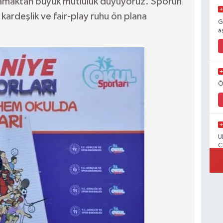
rlamaktan büyük mutluluk duyuyoruz. Sporun
 kardeşlik ve fair-play ruhu ön plana
G
a
Ö
U
C