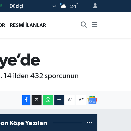
°
Düziçi
6
24
2
OR
RESMİ İLANLAR
2
2
0
ye’de
6
ı. 14 ilden 432 sporcunun
-
+
A
A
Son Köşe Yazıları