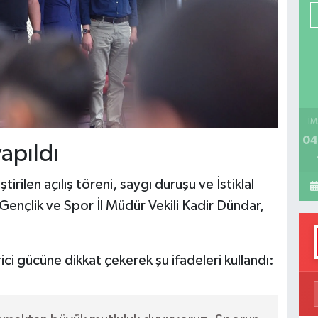
P
H
İM
04
yapıldı
ilen açılış töreni, saygı duruşu ve İstiklal
Gençlik ve Spor İl Müdür Vekili Kadir Dündar,
i gücüne dikkat çekerek şu ifadeleri kullandı: