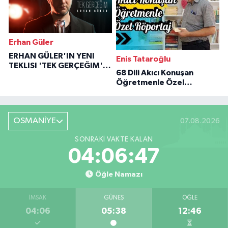
Erhan Güler
ERHAN GÜLER'IN YENI
Enis Tataroğlu
TEKLISI 'TEK GERÇEĞIM'LE
68 Dili Akıcı Konuşan
BÜYÜK DÖNÜŞÜ
Öğretmenle Özel
Röportaj
OSMANİYE
07.08.2026
SONRAKI VAKTE KALAN
04:06:46
Öğle Namazı
İMSAK
GÜNEŞ
ÖĞLE
04:06
05:38
12:46