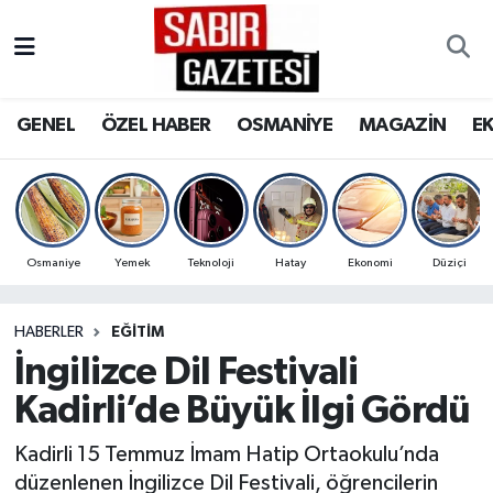
GENEL
Osmaniye Nöbetçi Eczaneler
GENEL
ÖZEL HABER
OSMANİYE
MAGAZİN
E
ÖZEL HABER
Osmaniye Hava Durumu
OSMANİYE
Osmaniye Trafik Yoğunluk Haritası
MAGAZİN
Süper Lig Puan Durumu ve Fikstür
Osmaniye
Yemek
Teknoloji
Hatay
Ekonomi
Düziçi
EKONOMİ
Tüm Manşetler
HABERLER
EĞITIM
İngilizce Dil Festivali
SPOR
Son Dakika Haberleri
Kadirli’de Büyük İlgi Gördü
RESMİ İLANLAR
Haber Arşivi
Kadirli 15 Temmuz İmam Hatip Ortaokulu’nda
düzenlenen İngilizce Dil Festivali, öğrencilerin