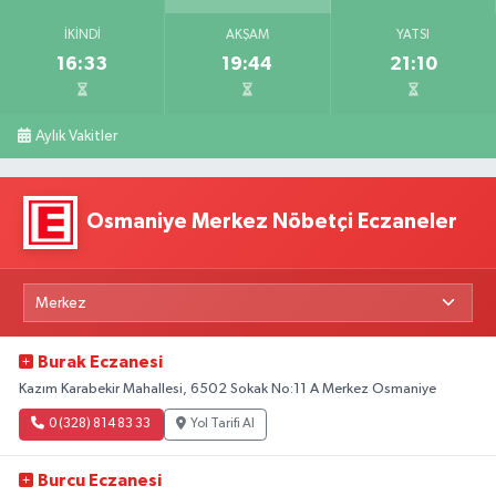
İKINDI
AKŞAM
YATSI
16:33
19:44
21:10
Aylık Vakitler
Osmaniye Merkez Nöbetçi Eczaneler
Burak Eczanesi
Kazım Karabekir Mahallesi, 6502 Sokak No:11 A Merkez Osmaniye
0 (328) 814 83 33
Yol Tarifi Al
Burcu Eczanesi