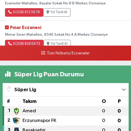
Esenevler Mahallesi, Kayalar Sokak No:8 B Merkez Osmaniye
0 (328) 812 56 78
Yol Tarifi Al
Pınar Eczanesi
Mimar Sinan Mahallesi, 8546 Sokak No:4 A Merkez Osmaniye
0 (328) 826 04 73
Yol Tarifi Al
Tüm Nöbetçi Eczaneler
Süper Lig Puan Durumu
Süper Lig
#
Takım
O
P
1
Amed
0
0
2
Erzurumspor FK
0
0
3
Başakşehir
0
0