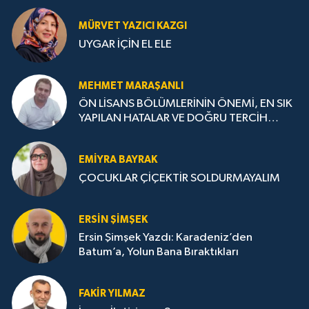
MÜRVET YAZICI KAZGI
UYGAR İÇİN EL ELE
MEHMET MARAŞANLI
ÖN LİSANS BÖLÜMLERİNİN ÖNEMİ, EN SIK
YAPILAN HATALAR VE DOĞRU TERCİH
STRATEJİLERİ
EMIYRA BAYRAK
ÇOCUKLAR ÇİÇEKTİR SOLDURMAYALIM
ERSIN ŞIMŞEK
Ersin Şimşek Yazdı: Karadeniz’den
Batum’a, Yolun Bana Bıraktıkları
FAKIR YILMAZ