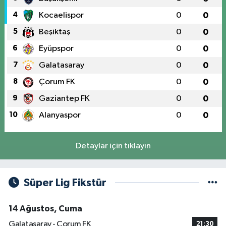
4
Kocaelispor
0
0
5
Beşiktaş
0
0
6
Eyüpspor
0
0
7
Galatasaray
0
0
8
Çorum FK
0
0
9
Gaziantep FK
0
0
10
Alanyaspor
0
0
Detaylar için tıklayın
Süper Lig Fikstür
14 Ağustos, Cuma
Galatasaray - Çorum FK
21:30