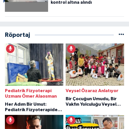
kontrol altına alındı
Röportaj
Pediatrik Fizyoterapi
Veysel Özaraz Anlatıyor
Uzmanı Ömer Alaosman
Bir Çocuğun Umudu, Bir
Her Adım Bir Umut:
Vakfın Yolculuğu Veysel
Pediatrik Fizyoterapiden
Özaraz Anlatıyor
İlham Veren Hikâyeler