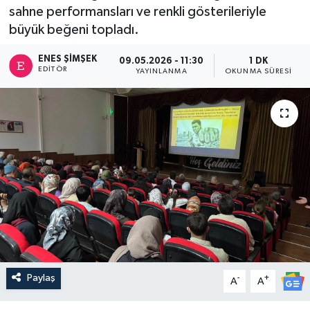
sahne performansları ve renkli gösterileriyle
büyük beğeni topladı.
ENES ŞIMŞEK
09.05.2026 - 11:30
1 DK
EDITÖR
YAYINLANMA
OKUNMA SÜRESI
Paylaş
-
+
A
A