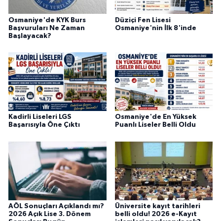
Osmaniye'de KYK Burs
Düziçi Fen Lisesi
Başvuruları Ne Zaman
Osmaniye'nin İlk 8'inde
Başlayacak?
Kadirli Liseleri LGS
Osmaniye'de En Yüksek
Başarısıyla Öne Çıktı
Puanlı Liseler Belli Oldu
AÖL Sonuçları Açıklandı mı?
Üniversite kayıt tarihleri
2026 Açık Lise 3. Dönem
belli oldu! 2026 e-Kayıt