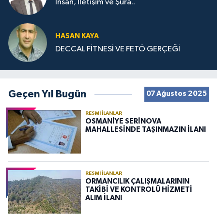
İnsan, İletişim ve Şura..
HASAN KAYA
DECCAL FİTNESİ VE FETÖ GERÇEĞİ
Geçen Yıl Bugün
07 Ağustos 2025
RESMI İLANLAR
OSMANİYE SERİNOVA
MAHALLESİNDE TAŞINMAZIN İLANI
RESMI İLANLAR
ORMANCILIK ÇALIŞMALARININ
TAKİBİ VE KONTROLÜ HİZMETİ
ALIM İLANI