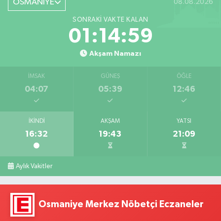
OSMANİYE
08.08.2026
SONRAKI VAKTE KALAN
01:14:58
Akşam Namazı
İMSAK
GÜNEŞ
ÖĞLE
04:07
05:39
12:46
İKINDI
AKŞAM
YATSI
16:32
19:43
21:09
Aylık Vakitler
Osmaniye Merkez Nöbetçi Eczaneler