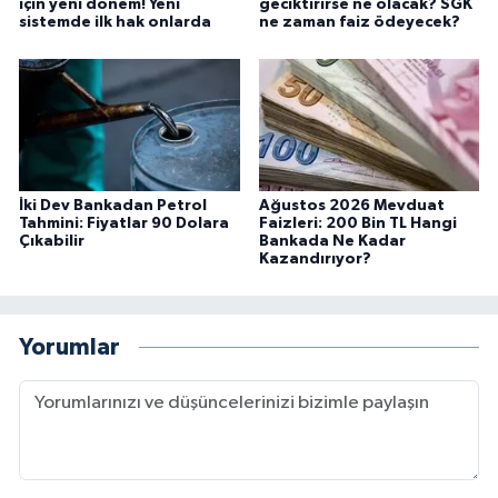
için yeni dönem! Yeni
geciktirirse ne olacak? SGK
sistemde ilk hak onlarda
ne zaman faiz ödeyecek?
İki Dev Bankadan Petrol
Ağustos 2026 Mevduat
Tahmini: Fiyatlar 90 Dolara
Faizleri: 200 Bin TL Hangi
Çıkabilir
Bankada Ne Kadar
Kazandırıyor?
Yorumlar