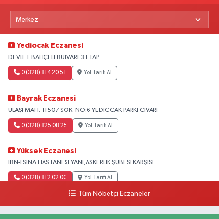
Yediocak Eczanesi
DEVLET BAHÇELİ BULVARI 3.ETAP
0 (328) 814 20 51
Yol Tarifi Al
Bayrak Eczanesi
ULAŞI MAH. 11507 SOK. NO:6 YEDİOCAK PARKI CİVARI
0 (328) 825 08 25
Yol Tarifi Al
Yüksek Eczanesi
İBN-İ SİNA HASTANESİ YANI,ASKERLİK ŞUBESİ KARŞISI
0 (328) 812 02 00
Yol Tarifi Al
Tüm Nöbetçi Eczaneler