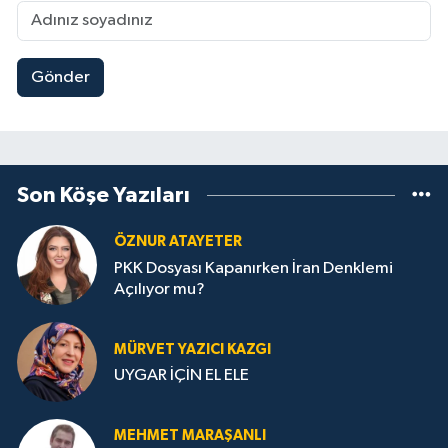
Gönder
Son Köşe Yazıları
ÖZNUR ATAYETER
PKK Dosyası Kapanırken İran Denklemi
Açılıyor mu?
MÜRVET YAZICI KAZGI
UYGAR İÇİN EL ELE
MEHMET MARAŞANLI