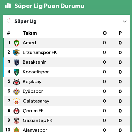
Süper Lig Puan Durumu
Süper Lig
#
Takım
O
P
1
Amed
0
0
2
Erzurumspor FK
0
0
3
Başakşehir
0
0
4
Kocaelispor
0
0
5
Beşiktaş
0
0
6
Eyüpspor
0
0
7
Galatasaray
0
0
8
Çorum FK
0
0
9
Gaziantep FK
0
0
10
Alanyaspor
0
0