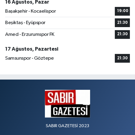
16 Ağustos, Pazar
Başakşehir - Kocaelispor
19:00
Beşiktaş - Eyüpspor
21:30
Amed - Erzurumspor FK
21:30
17 Ağustos, Pazartesi
Samsunspor - Göztepe
21:30
SABIR GAZETESİ 2023