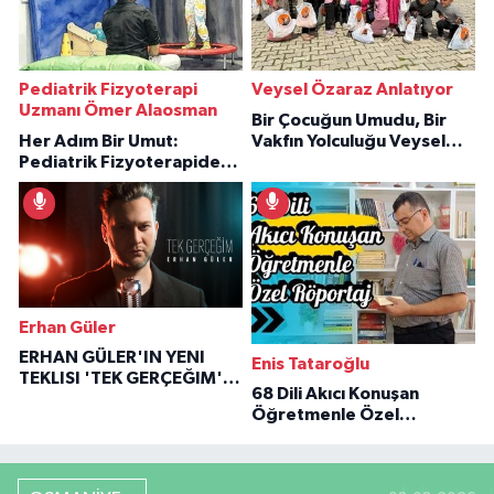
Pediatrik Fizyoterapi
Veysel Özaraz Anlatıyor
Uzmanı Ömer Alaosman
Bir Çocuğun Umudu, Bir
Her Adım Bir Umut:
Vakfın Yolculuğu Veysel
Pediatrik Fizyoterapiden
Özaraz Anlatıyor
İlham Veren Hikâyeler
Erhan Güler
ERHAN GÜLER'IN YENI
Enis Tataroğlu
TEKLISI 'TEK GERÇEĞIM'LE
68 Dili Akıcı Konuşan
BÜYÜK DÖNÜŞÜ
Öğretmenle Özel
Röportaj