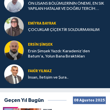
ÖN LİSANS BÖLÜMLERİNİN ÖNEMİ, EN SIK
YAPILAN HATALAR VE DOĞRU TERCİH
STRATEJİLERİ
EMIYRA BAYRAK
ÇOCUKLAR ÇİÇEKTİR SOLDURMAYALIM
ERSIN ŞIMŞEK
Ersin Şimşek Yazdı: Karadeniz’den
Batum’a, Yolun Bana Bıraktıkları
FAKIR YILMAZ
İnsan, İletişim ve Şura..
Geçen Yıl Bugün
08 Ağustos 2025
YAŞAM