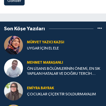
Gönder
Son Köşe Yazıları
MÜRVET YAZICI KAZGI
UYGAR İÇİN EL ELE
MEHMET MARAŞANLI
ÖN LİSANS BÖLÜMLERİNİN ÖNEMİ, EN SIK
YAPILAN HATALAR VE DOĞRU TERCİH
STRATEJİLERİ
EMIYRA BAYRAK
ÇOCUKLAR ÇİÇEKTİR SOLDURMAYALIM