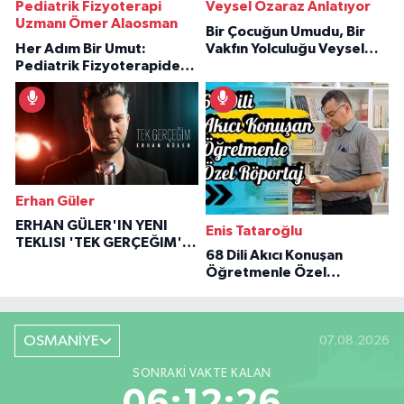
Pediatrik Fizyoterapi
Veysel Özaraz Anlatıyor
Uzmanı Ömer Alaosman
Bir Çocuğun Umudu, Bir
Her Adım Bir Umut:
Vakfın Yolculuğu Veysel
Pediatrik Fizyoterapiden
Özaraz Anlatıyor
İlham Veren Hikâyeler
Erhan Güler
ERHAN GÜLER'IN YENI
Enis Tataroğlu
TEKLISI 'TEK GERÇEĞIM'LE
68 Dili Akıcı Konuşan
BÜYÜK DÖNÜŞÜ
Öğretmenle Özel
Röportaj
OSMANİYE
07.08.2026
SONRAKI VAKTE KALAN
06:12:25