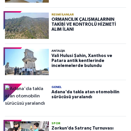
RESMI İLANLAR
ORMANCILIK ÇALIŞMALARININ
TAKİBİ VE KONTROLÜ HİZMETİ
ALIM İLANI
ANTALIJA
Vali Hulusi Şahin, Xanthos ve
Patara antik kentlerinde
incelemelerde bulundu
GENEL
Adana'da takla atan otomobilin
sürücüsü yaralandı
SPOR
Zorkun’da Satranç Turnuvası