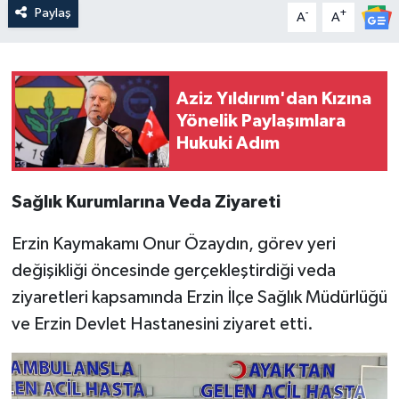
Paylaş
-
+
A
A
Aziz Yıldırım'dan Kızına
Yönelik Paylaşımlara
Hukuki Adım
Sağlık Kurumlarına Veda Ziyareti
Erzin Kaymakamı Onur Özaydın, görev yeri
değişikliği öncesinde gerçekleştirdiği veda
ziyaretleri kapsamında Erzin İlçe Sağlık Müdürlüğü
ve Erzin Devlet Hastanesini ziyaret etti.