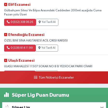
Elif Eczanesi
Gülbahçem Sitesi Ve Bilpa Arasındaki Caddeden 200mt aşağıda Cuma
Pazarı yolu Üzeri
0 (552) 308 06 26
Yol Tarifi Al
Efendioğlu Eczanesi
ÖZEL İBNİ SİNA HASTANESİ ACİL ÇIKIŞI KARŞISI
0 (328) 814 11 99
Yol Tarifi Al
Ulaşlı Eczanesi
ULAŞLI MAHALLESİ 11507 SOKAK NO:8 B YEDİOCAK PARKI CİVARI
0 (546) 158 81 80
Yol Tarifi Al
Tüm Nöbetçi Eczaneler
Süper Lig Puan Durumu
Süper Lig