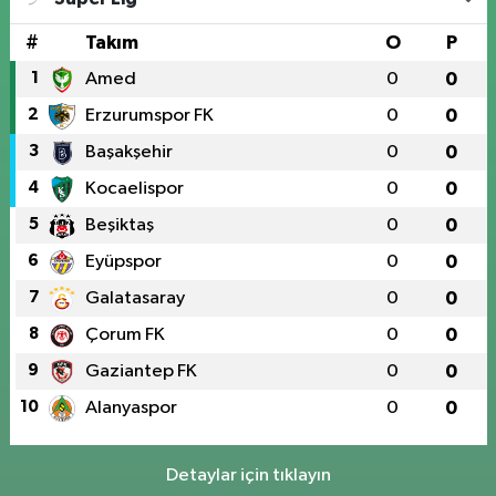
#
Takım
O
P
1
Amed
0
0
2
Erzurumspor FK
0
0
3
Başakşehir
0
0
4
Kocaelispor
0
0
5
Beşiktaş
0
0
6
Eyüpspor
0
0
7
Galatasaray
0
0
8
Çorum FK
0
0
9
Gaziantep FK
0
0
10
Alanyaspor
0
0
Detaylar için tıklayın