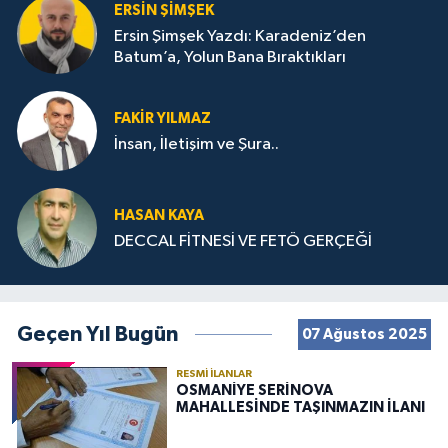
ERSIN ŞIMŞEK
Ersin Şimşek Yazdı: Karadeniz’den
Batum’a, Yolun Bana Bıraktıkları
FAKIR YILMAZ
İnsan, İletişim ve Şura..
HASAN KAYA
DECCAL FİTNESİ VE FETÖ GERÇEĞİ
Geçen Yıl Bugün
07 Ağustos 2025
RESMI İLANLAR
OSMANİYE SERİNOVA
MAHALLESİNDE TAŞINMAZIN İLANI