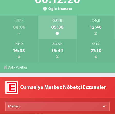
Öğle Namazı
İMSAK
GÜNEŞ
ÖĞLE
04:06
05:38
12:46
İKINDI
AKŞAM
YATSI
16:33
19:44
21:10
Aylık Vakitler
Osmaniye Merkez Nöbetçi Eczaneler