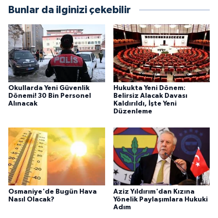
Bunlar da ilginizi çekebilir
Okullarda Yeni Güvenlik
Hukukta Yeni Dönem:
Dönemi! 30 Bin Personel
Belirsiz Alacak Davası
Alınacak
Kaldırıldı, İşte Yeni
Düzenleme
Osmaniye'de Bugün Hava
Aziz Yıldırım'dan Kızına
Nasıl Olacak?
Yönelik Paylaşımlara Hukuki
Adım