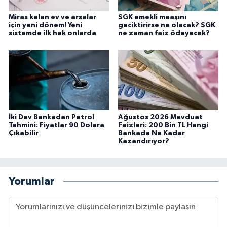
Miras kalan ev ve arsalar
SGK emekli maaşını
için yeni dönem! Yeni
geciktirirse ne olacak? SGK
sistemde ilk hak onlarda
ne zaman faiz ödeyecek?
İki Dev Bankadan Petrol
Ağustos 2026 Mevduat
Tahmini: Fiyatlar 90 Dolara
Faizleri: 200 Bin TL Hangi
Çıkabilir
Bankada Ne Kadar
Kazandırıyor?
Yorumlar