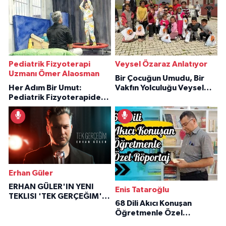
Pediatrik Fizyoterapi
Veysel Özaraz Anlatıyor
Uzmanı Ömer Alaosman
Bir Çocuğun Umudu, Bir
Her Adım Bir Umut:
Vakfın Yolculuğu Veysel
Pediatrik Fizyoterapiden
Özaraz Anlatıyor
İlham Veren Hikâyeler
Erhan Güler
ERHAN GÜLER'IN YENI
Enis Tataroğlu
TEKLISI 'TEK GERÇEĞIM'LE
68 Dili Akıcı Konuşan
BÜYÜK DÖNÜŞÜ
Öğretmenle Özel
Röportaj