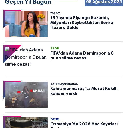
Geçen Yıl Bugün
08 Ağustos 2025
YAŞAM
16 Yaşında Piyango Kazandı,
Milyonları Kaybettikten Sonra
Huzuru Buldu
SPOR
FIFA'dan Adana Demirspor'a 6
puan silme cezası
KAHRAMANMARAŞ
Kahramanmaraş’ta Murat Kekilli
konser verdi
GENEL
Osmaniye’de 2026 Hac Kayıtları