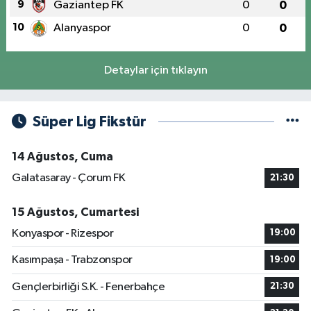
9
Gaziantep FK
0
0
10
Alanyaspor
0
0
Detaylar için tıklayın
Süper Lig Fikstür
14 Ağustos, Cuma
Galatasaray - Çorum FK
21:30
15 Ağustos, Cumartesi
Konyaspor - Rizespor
19:00
Kasımpaşa - Trabzonspor
19:00
Gençlerbirliği S.K. - Fenerbahçe
21:30