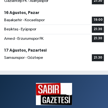
Gaziantep FK - Alanyaspor
21:30
16 Ağustos, Pazar
Başakşehir - Kocaelispor
19:00
Beşiktaş - Eyüpspor
21:30
Amed - Erzurumspor FK
21:30
17 Ağustos, Pazartesi
Samsunspor - Göztepe
21:30