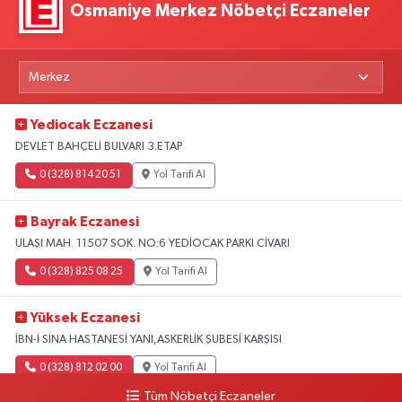
Osmaniye Merkez Nöbetçi Eczaneler
Yediocak Eczanesi
DEVLET BAHÇELİ BULVARI 3.ETAP
0 (328) 814 20 51
Yol Tarifi Al
Bayrak Eczanesi
ULAŞI MAH. 11507 SOK. NO:6 YEDİOCAK PARKI CİVARI
0 (328) 825 08 25
Yol Tarifi Al
Yüksek Eczanesi
İBN-İ SİNA HASTANESİ YANI,ASKERLİK ŞUBESİ KARŞISI
0 (328) 812 02 00
Yol Tarifi Al
Tüm Nöbetçi Eczaneler