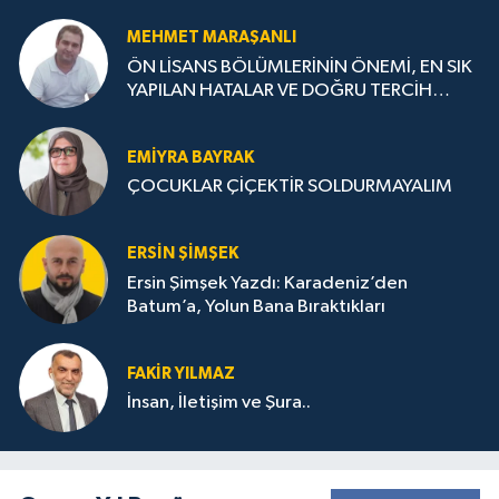
MEHMET MARAŞANLI
ÖN LİSANS BÖLÜMLERİNİN ÖNEMİ, EN SIK
YAPILAN HATALAR VE DOĞRU TERCİH
STRATEJİLERİ
EMIYRA BAYRAK
ÇOCUKLAR ÇİÇEKTİR SOLDURMAYALIM
ERSIN ŞIMŞEK
Ersin Şimşek Yazdı: Karadeniz’den
Batum’a, Yolun Bana Bıraktıkları
FAKIR YILMAZ
İnsan, İletişim ve Şura..