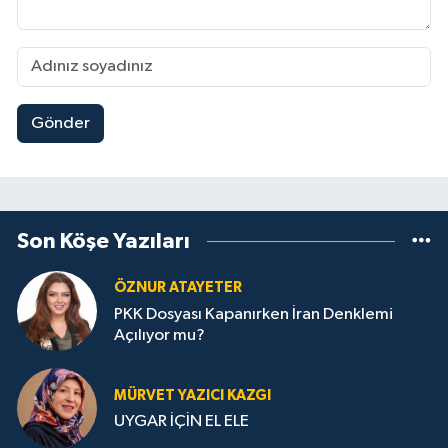
Gönder
Son Köşe Yazıları
ÖZNUR ATAYETER
PKK Dosyası Kapanırken İran Denklemi
Açılıyor mu?
MÜRVET YAZICI KAZGI
UYGAR İÇİN EL ELE