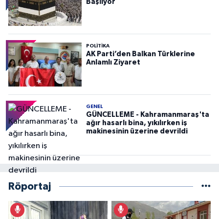
Başlıyor
POLITIKA
AK Parti’den Balkan Türklerine
Anlamlı Ziyaret
GENEL
GÜNCELLEME - Kahramanmaraş'ta
ağır hasarlı bina, yıkılırken iş
makinesinin üzerine devrildi
Röportaj