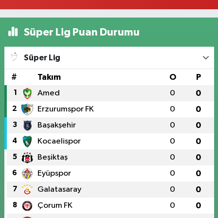
Süper Lig Puan Durumu
Süper Lig
#
Takım
O
P
1
Amed
0
0
2
Erzurumspor FK
0
0
3
Başakşehir
0
0
4
Kocaelispor
0
0
5
Beşiktaş
0
0
6
Eyüpspor
0
0
7
Galatasaray
0
0
8
Çorum FK
0
0