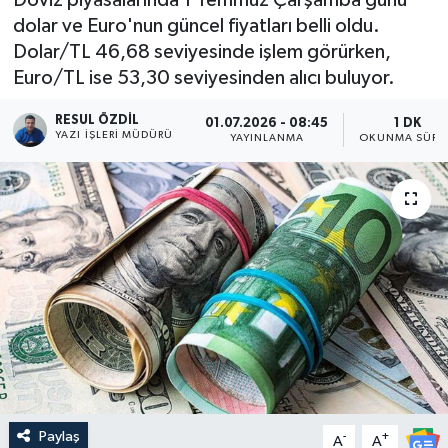
dolar ve Euro'nun güncel fiyatları belli oldu.
Dolar/TL 46,68 seviyesinde işlem görürken,
Euro/TL ise 53,30 seviyesinden alıcı buluyor.
RESUL ÖZDIL
01.07.2026 - 08:45
1 DK
YAZI İŞLERI MÜDÜRÜ
YAYINLANMA
OKUNMA SÜRE
Paylaş
-
+
A
A