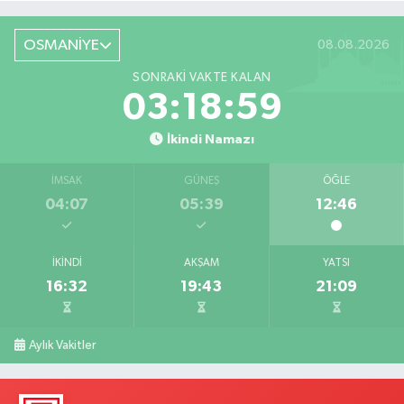
OSMANİYE
08.08.2026
SONRAKI VAKTE KALAN
03:18:58
İkindi Namazı
İMSAK
GÜNEŞ
ÖĞLE
04:07
05:39
12:46
İKINDI
AKŞAM
YATSI
16:32
19:43
21:09
Aylık Vakitler