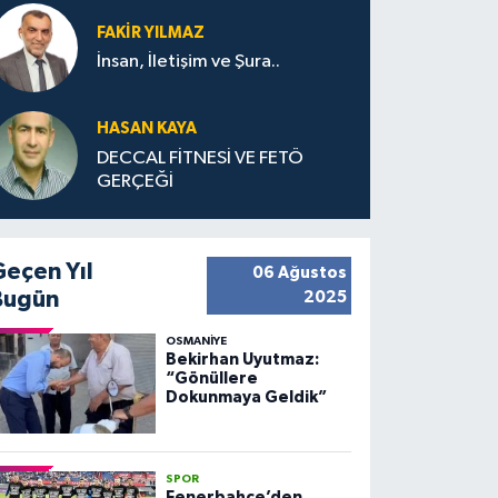
FAKIR YILMAZ
İnsan, İletişim ve Şura..
HASAN KAYA
DECCAL FİTNESİ VE FETÖ
GERÇEĞİ
Geçen Yıl
06 Ağustos
Bugün
2025
OSMANIYE
Bekirhan Uyutmaz:
“Gönüllere
Dokunmaya Geldik”
SPOR
Fenerbahçe’den