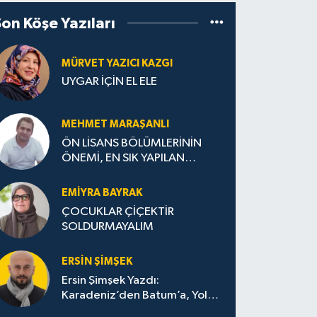
Son Köşe Yazıları
MÜRVET YAZICI KAZGI
UYGAR İÇİN EL ELE
MEHMET MARAŞANLI
ÖN LİSANS BÖLÜMLERİNİN
ÖNEMİ, EN SIK YAPILAN
HATALAR VE DOĞRU TERCİH
STRATEJİLERİ
EMIYRA BAYRAK
ÇOCUKLAR ÇİÇEKTİR
SOLDURMAYALIM
ERSIN ŞIMŞEK
Ersin Şimşek Yazdı:
Karadeniz’den Batum’a, Yolun
Bana Bıraktıkları