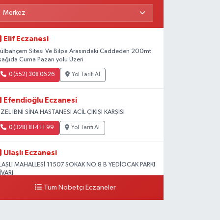
Elif Eczanesi
ülbahçem Sitesi Ve Bilpa Arasındaki Caddeden 200mt
şağıda Cuma Pazarı yolu Üzeri
0 (552) 308 06 26
Yol Tarifi Al
Efendioğlu Eczanesi
ZEL İBNİ SİNA HASTANESİ ACİL ÇIKIŞI KARŞISI
0 (328) 814 11 99
Yol Tarifi Al
Ulaşlı Eczanesi
LAŞLI MAHALLESİ 11507 SOKAK NO:8 B YEDİOCAK PARKI
İVARI
Tüm Nöbetçi Eczaneler
0 (546) 158 81 80
Yol Tarifi Al