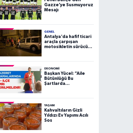
Gazze’ye Susmuyoruz
Mesajı
GENEL
Antalya'da hafif ticari
araçla çarpışan
motosikletin sürücüsü
yaralandı
EKONOMI
Başkan Yücel: “Aile
Bütünlüğü Bu
Şartlarda
Sağlanamaz”
YAŞAM
Kahvaltıların Gizli
Yıldızı Ev Yapımı Acılı
Sos