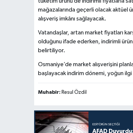
tüketim ürünü de indirimli fiyatlarla 
mağazalarında geçerli olacak aktüel ürü
alışveriş imkânı sağlayacak.
Vatandaşlar, artan market fiyatları ka
olduğunu ifade ederken, indirimli ürün
belirtiliyor.
Osmaniye’de market alışverişini planla
başlayacak indirim dönemi, yoğun ilgi 
Muhabir:
Resul Özdil
EDITÖRÜN SEÇTIĞI
AFAD Duyurdu: