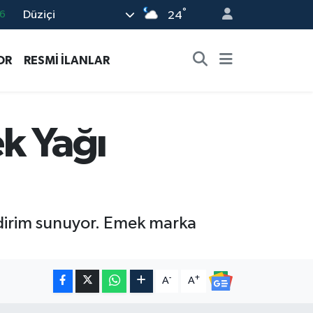
°
Düziçi
6
24
2
OR
RESMİ İLANLAR
2
2
0
k Yağı
6
ndirim sunuyor. Emek marka
-
+
A
A