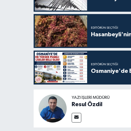
EDITÖRÜN SEÇTIĞI
Hasanbeyli'nin
EDITÖRÜN SEÇTIĞI
Osmaniye'de En
YAZI İŞLERI MÜDÜRÜ
Resul Özdil