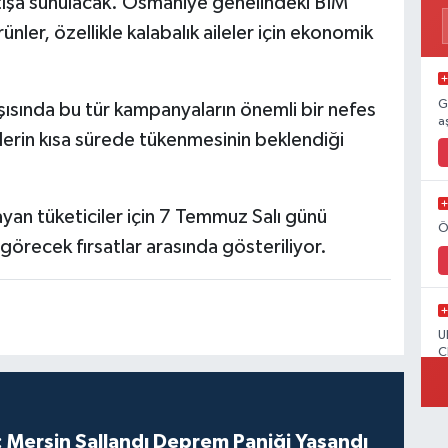
satışa sunulacak. Osmaniye genelindeki BİM
nler, özellikle kalabalık aileler için ekonomik
G
rşısında bu tür kampanyaların önemli bir nefes
a
lerin kısa sürede tükenmesinin beklendiği
yan tüketiciler için 7 Temmuz Salı günü
Ö
görecek fırsatlar arasında gösteriliyor.
U
C
 Mersin Sallandı Deprem Paniği Yaşandı