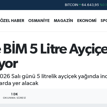
DOLAR
47,6006
%0.0
EURO
55,0250
%0.0
ÖZEL HABER
OSMANİYE
MAGAZİN
EKONOMİ
SP
STERLİN
64,2398
%0.
GRAM ALTIN
6500.87
%0.1
BİST100
13.799
%7
BİM 5 Litre Ayçiçe
BITCOIN
64.643,95
%0.1
ıyor
6 Salı günü 5 litrelik ayçiçek yağında i
flarda yer alacak
1 DK
OKUNMA SÜRESI