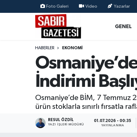
Foto Galeri
Video
Yazarlar
GENEL
Osmaniye Nöbetçi Eczaneler
GENEL
ÖZEL HABER
Osmaniye Hava Durumu
HABERLER
EKONOMI
OSMANİYE
Osmaniye Trafik Yoğunluk Haritası
Osmaniye’de 
MAGAZİN
Süper Lig Puan Durumu ve Fikstür
İndirimi Başl
EKONOMİ
Tüm Manşetler
Osmaniye’de BİM, 7 Temmuz 202
SPOR
Son Dakika Haberleri
ürün stoklarla sınırlı fırsatla ra
RESMİ İLANLAR
Haber Arşivi
RESUL ÖZDIL
01.07.2026 - 00:35
YAZI İŞLERI MÜDÜRÜ
YAYINLANMA