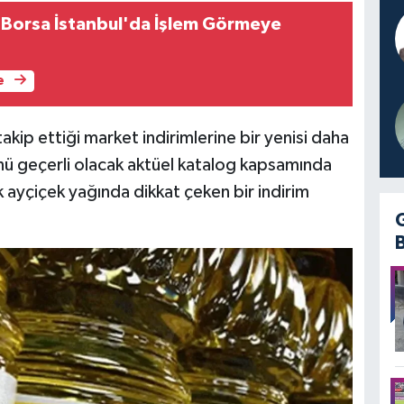
 Borsa İstanbul'da İşlem Görmeye
e
ip ettiği market indirimlerine bir yenisi daha
ü geçerli olacak aktüel katalog kapsamında
ik ayçiçek yağında dikkat çeken bir indirim