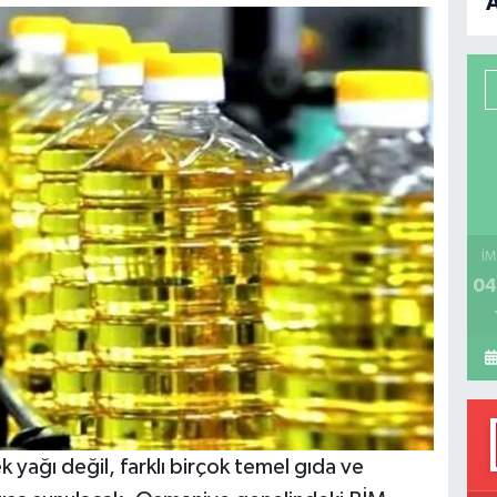
B
P
H
İM
04
ağı değil, farklı birçok temel gıda ve