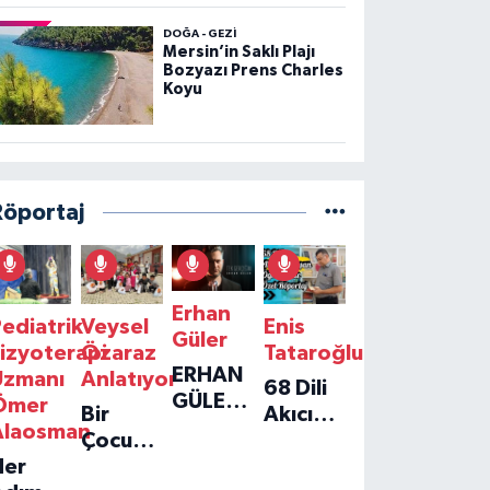
DOĞA - GEZI
Mersin’in Saklı Plajı
Bozyazı Prens Charles
Koyu
Röportaj
Erhan
ediatrik
Veysel
Enis
Güler
izyoterapi
Özaraz
Tataroğlu
ERHAN
Uzmanı
Anlatıyor
68 Dili
GÜLER'IN
Ömer
Bir
Akıcı
YENI
Alaosman
Çocuğun
Konuşan
TEKLISI
Her
Umudu,
Öğretmenle
'TEK