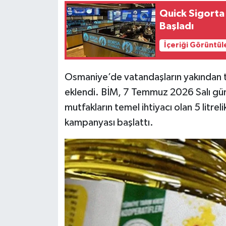
Quick Sigorta
Başladı
İçeriği Görüntül
Osmaniye’de vatandaşların yakından tak
eklendi. BİM, 7 Temmuz 2026 Salı gün
mutfakların temel ihtiyacı olan 5 litrel
kampanyası başlattı.