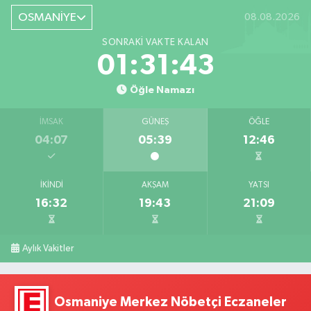
OSMANİYE
08.08.2026
SONRAKI VAKTE KALAN
01:31:42
Öğle Namazı
İMSAK
GÜNEŞ
ÖĞLE
04:07
05:39
12:46
İKINDI
AKŞAM
YATSI
16:32
19:43
21:09
Aylık Vakitler
Osmaniye Merkez Nöbetçi Eczaneler