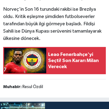
Norveç’in Son 16 turundaki rakibi ise Brezilya
oldu. Kritik eşleşme şimdiden futbolseverler
tarafından büyük ilgi görmeye başladı. Fildişi
Sahili ise Dünya Kupası serüvenini tamamlayarak
ülkesine dönecek.
Leao Fenerbahçe'yi
Seçti! Son Kararı Milan
Verecek
Muhabir:
Resul Özdil