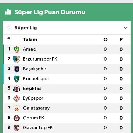
Süper Lig Puan Durumu
Süper Lig
#
Takım
O
P
1
Amed
0
0
2
Erzurumspor FK
0
0
3
Başakşehir
0
0
4
Kocaelispor
0
0
5
Beşiktaş
0
0
6
Eyüpspor
0
0
7
Galatasaray
0
0
8
Çorum FK
0
0
9
Gaziantep FK
0
0