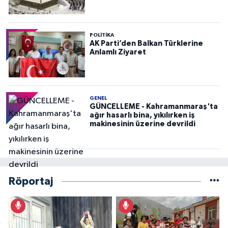
POLITIKA
AK Parti’den Balkan Türklerine
Anlamlı Ziyaret
GENEL
GÜNCELLEME - Kahramanmaraş'ta
ağır hasarlı bina, yıkılırken iş
makinesinin üzerine devrildi
Röportaj