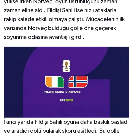
yükselirken Norveç, oyun üstünlüğünü zaman
zaman eline aldı. Fildişi Sahili ise hızlı ataklarla
rakip kalede etkili olmaya çalıştı. Mücadelenin ilk
yarısında Norveç bulduğu golle öne geçerek
soyunma odasına avantajlı girdi.
İkinci yarıda Fildişi Sahili oyuna daha baskılı başladı
ve aradığı golü bularak skoru eşitledi. Bu golle