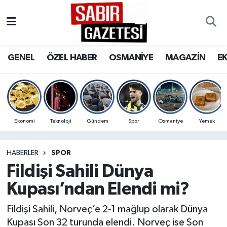
GENEL
Osmaniye Nöbetçi Eczaneler
GENEL
ÖZEL HABER
OSMANİYE
MAGAZİN
E
ÖZEL HABER
Osmaniye Hava Durumu
OSMANİYE
Osmaniye Trafik Yoğunluk Haritası
MAGAZİN
Süper Lig Puan Durumu ve Fikstür
Ekonomi
Teknoloji
Gündem
Spor
Osmaniye
Yemek
EKONOMİ
Tüm Manşetler
HABERLER
SPOR
Fildişi Sahili Dünya
SPOR
Son Dakika Haberleri
Kupası’ndan Elendi mi?
RESMİ İLANLAR
Haber Arşivi
Fildişi Sahili, Norveç’e 2-1 mağlup olarak Dünya
Kupası Son 32 turunda elendi. Norveç ise Son