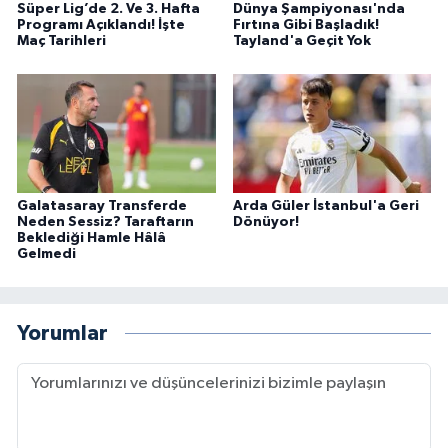
Süper Lig’de 2. Ve 3. Hafta
Dünya Şampiyonası'nda
Programı Açıklandı! İşte
Fırtına Gibi Başladık!
Maç Tarihleri
Tayland'a Geçit Yok
Galatasaray Transferde
Arda Güler İstanbul'a Geri
Neden Sessiz? Taraftarın
Dönüyor!
Beklediği Hamle Hâlâ
Gelmedi
Yorumlar