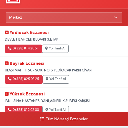
Yediocak Eczanesi
DEVLET BAHÇELİ BULVARI 3.ETAP
0 (328) 814 20 51
Yol Tarifi Al
Bayrak Eczanesi
ULAŞI MAH. 11507 SOK. NO:6 YEDİOCAK PARKI CİVARI
0 (328) 825 08 25
Yol Tarifi Al
Yüksek Eczanesi
İBN-İ SİNA HASTANESİ YANI,ASKERLİK ŞUBESİ KARŞISI
0 (328) 812 02 00
Yol Tarifi Al
Tüm Nöbetçi Eczaneler