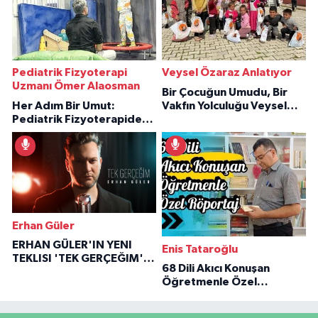
Pediatrik Fizyoterapi
Veysel Özaraz Anlatıyor
Uzmanı Ömer Alaosman
Bir Çocuğun Umudu, Bir
Her Adım Bir Umut:
Vakfın Yolculuğu Veysel
Pediatrik Fizyoterapiden
Özaraz Anlatıyor
İlham Veren Hikâyeler
Erhan Güler
ERHAN GÜLER'IN YENI
Enis Tataroğlu
TEKLISI 'TEK GERÇEĞIM'LE
68 Dili Akıcı Konuşan
BÜYÜK DÖNÜŞÜ
Öğretmenle Özel
Röportaj