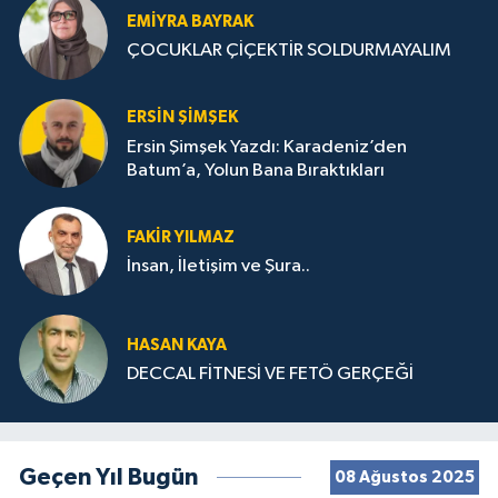
EMIYRA BAYRAK
ÇOCUKLAR ÇİÇEKTİR SOLDURMAYALIM
ERSIN ŞIMŞEK
Ersin Şimşek Yazdı: Karadeniz’den
Batum’a, Yolun Bana Bıraktıkları
FAKIR YILMAZ
İnsan, İletişim ve Şura..
HASAN KAYA
DECCAL FİTNESİ VE FETÖ GERÇEĞİ
Geçen Yıl Bugün
08 Ağustos 2025