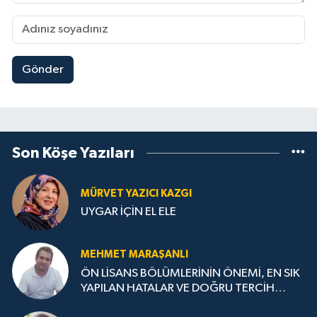
Gönder
Son Köşe Yazıları
MÜRVET YAZICI KAZGI
UYGAR İÇİN EL ELE
MEHMET MARAŞANLI
ÖN LİSANS BÖLÜMLERİNİN ÖNEMİ, EN SIK
YAPILAN HATALAR VE DOĞRU TERCİH
STRATEJİLERİ