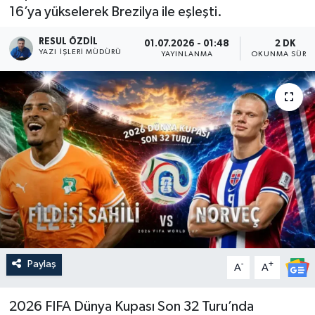
16’ya yükselerek Brezilya ile eşleşti.
RESUL ÖZDIL
01.07.2026 - 01:48
2 DK
YAZI İŞLERI MÜDÜRÜ
YAYINLANMA
OKUNMA SÜRES
Paylaş
-
+
A
A
2026 FIFA Dünya Kupası Son 32 Turu’nda