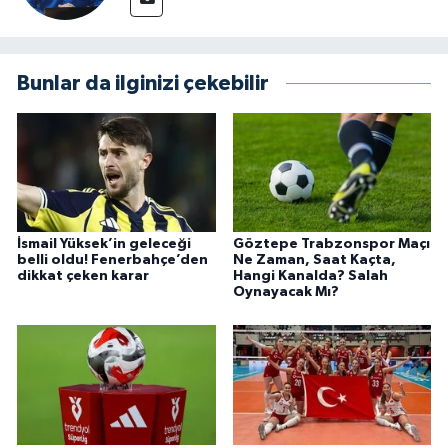
Bunlar da ilginizi çekebilir
İsmail Yüksek’in geleceği
Göztepe Trabzonspor Maçı
belli oldu! Fenerbahçe’den
Ne Zaman, Saat Kaçta,
dikkat çeken karar
Hangi Kanalda? Salah
Oynayacak Mı?