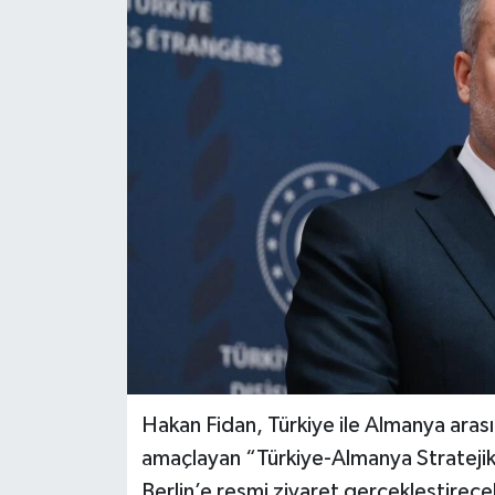
Hakan Fidan, Türkiye ile Almanya arasın
amaçlayan “Türkiye-Almanya Strateji
Berlin’e resmi ziyaret gerçekleştirece