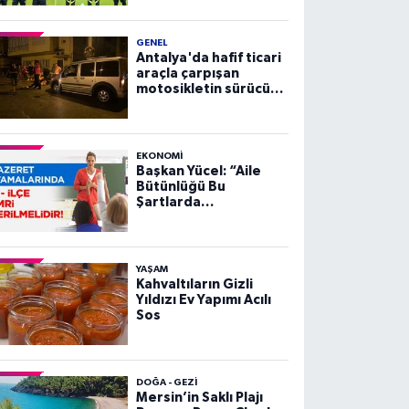
GENEL
Antalya'da hafif ticari
araçla çarpışan
motosikletin sürücüsü
yaralandı
EKONOMI
Başkan Yücel: “Aile
Bütünlüğü Bu
Şartlarda
Sağlanamaz”
YAŞAM
Kahvaltıların Gizli
Yıldızı Ev Yapımı Acılı
Sos
DOĞA - GEZI
Mersin’in Saklı Plajı