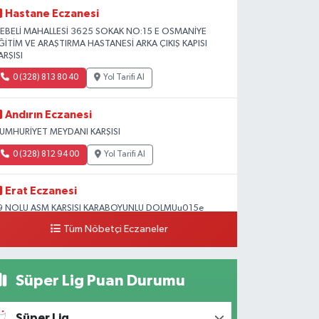
Hastane Eczanesi
EBELİ MAHALLESİ 3625 SOKAK NO:15 E OSMANİYE
ĞİTİM VE ARAŞTIRMA HASTANESİ ARKA ÇIKIŞ KAPISI
ARŞISI
0 (328) 813 80 40
Yol Tarifi Al
Andırın Eczanesi
UMHURİYET MEYDANI KARŞISI
0 (328) 812 94 00
Yol Tarifi Al
Erat Eczanesi
9 NOLU ASM KARSISI KARABOYUNLU DOLMUu015e
OLUNDA Mu0130MAR Su0130NAN OKULU
Tüm Nöbetçi Eczaneler
u0130VARI
0 (328) 825 39 39
Yol Tarifi Al
Süper Lig Puan Durumu
Süper Lig