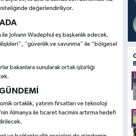
iteliğinde değerlendiriliyor.
SADA
n ile Johann Wadephul eş başkanlık edecek.
B ilişkileri”, “güvenlik ve savunma” ile “bölgesel
lar bakanlara sunularak ortak işbirliği
cek.
 GÜNDEMİ
ik ortaklık, yatırım fırsatları ve teknoloji
e’nin Almanya ile ticaret hacmini artırma hedefi
irilecek.
rji ve bağlantısallık projeleri de gündemin