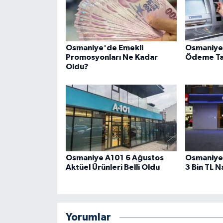
Osmaniye'de Emekli
Osmaniye
Promosyonları Ne Kadar
Ödeme Tar
Oldu?
Osmaniye A101 6 Ağustos
Osmaniye’
Aktüel Ürünleri Belli Oldu
3 Bin TL N
Yorumlar