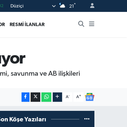
°
Düziçi
08
21
02
OR
RESMİ İLANLAR
16
54
11
ıyor
32
mi, savunma ve AB ilişkileri
-
+
A
A
Son Köşe Yazıları