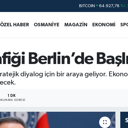
DOLAR
47,5894
%0.
EURO
55,0398
%-0.
ÖZEL HABER
OSMANİYE
MAGAZİN
EKONOMİ
SP
STERLİN
64,1581
%0.
GRAM ALTIN
6527.85
%0.
BİST100
13.703
%
fiği Berlin’de Başl
BITCOIN
64.927,78
%1.
atejik diyalog için bir araya geliyor. Ekono
necek.
1 DK
KUNMA SÜRESI