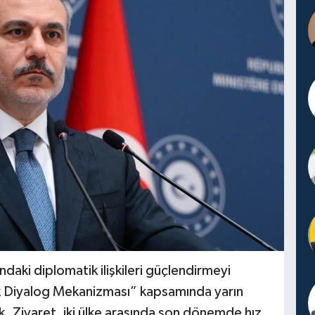
daki diplomatik ilişkileri güçlendirmeyi
k Diyalog Mekanizması” kapsamında yarın
k. Ziyaret, iki ülke arasında son dönemde hız