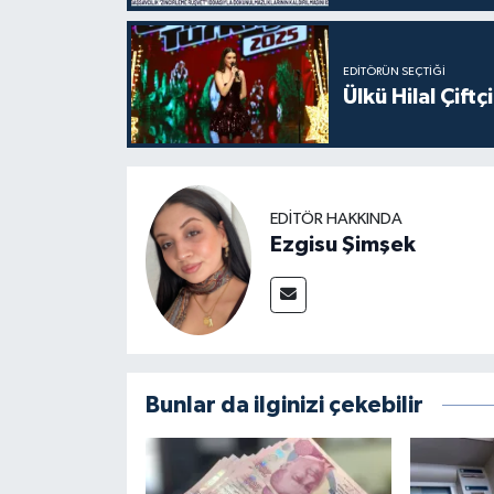
EDITÖRÜN SEÇTIĞI
Ülkü Hilal Çift
EDITÖR HAKKINDA
Ezgisu Şimşek
Bunlar da ilginizi çekebilir