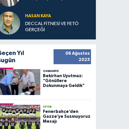
HASAN KAYA
DECCAL FİTNESİ VE FETÖ
GERÇEĞİ
Geçen Yıl
06 Ağustos
Bugün
2025
OSMANIYE
Bekirhan Uyutmaz:
“Gönüllere
Dokunmaya Geldik”
SPOR
Fenerbahçe’den
Gazze’ye Susmuyoruz
Mesajı