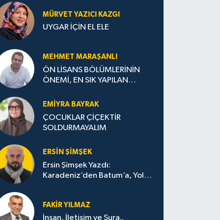
MÜRVET YAZICI KAZGI
UYGAR İÇİN EL ELE
MEHMET MARAŞANLI
ÖN LİSANS BÖLÜMLERİNİN
ÖNEMİ, EN SIK YAPILAN
HATALAR VE DOĞRU TERCİH
STRATEJİLERİ
EMIYRA BAYRAK
ÇOCUKLAR ÇİÇEKTİR
SOLDURMAYALIM
ERSIN ŞIMŞEK
Ersin Şimşek Yazdı:
Karadeniz’den Batum’a, Yolun
Bana Bıraktıkları
FAKIR YILMAZ
İnsan, İletişim ve Şura..