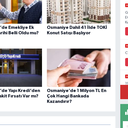
G
E
K
’de Emekliye Ek
Osmaniye Dahil 41 İlde TOKİ
ihi Belli Oldu mu?
Konut Satışı Başlıyor
C
1
Y
de Yapı Kredi’den
Osmaniye’de 1 Milyon TL En
C
akit Fırsatı Var mı?
Çok Hangi Bankada
Kazandırır?