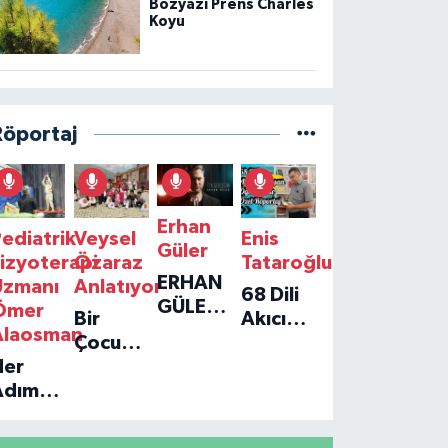
Bozyazı Prens Charles
Koyu
Röportaj
Erhan
ediatrik
Veysel
Enis
Güler
izyoterapi
Özaraz
Tataroğlu
ERHAN
Uzmanı
Anlatıyor
68 Dili
GÜLER'IN
Ömer
Bir
Akıcı
YENI
Alaosman
Çocuğun
Konuşan
TEKLISI
Her
Umudu,
Öğretmenle
'TEK
Adım
Bir
Özel
GERÇEĞIM'LE
ir
Vakfın
Röportaj
BÜYÜK
Umut:
Yolculuğu