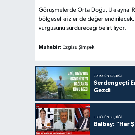
Görüşmelerde Orta Doğu, Ukrayna-Rus
bölgesel krizler de değerlendirilecek
vurgusunu sürdüreceği belirtiliyor.
Muhabir:
Ezgisu Şimşek
EDITÖRÜN SEÇTIĞI
Serdengeçti E
Gezdi
EDITÖRÜN SEÇTIĞI
Balbay: "Her Ş