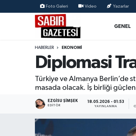
Foto Galeri
Video
Yazarlar
GENEL
Osmaniye Nöbetçi Eczaneler
GENEL
ÖZEL HABER
Osmaniye Hava Durumu
HABERLER
EKONOMI
OSMANİYE
Osmaniye Trafik Yoğunluk Haritası
Diplomasi Tra
MAGAZİN
Süper Lig Puan Durumu ve Fikstür
Türkiye ve Almanya Berlin’de str
EKONOMİ
Tüm Manşetler
masada olacak. İş birliği güçle
SPOR
Son Dakika Haberleri
EZGISU ŞIMŞEK
18.05.2026 - 01:53
EDITÖR
YAYINLANMA
O
RESMİ İLANLAR
Haber Arşivi