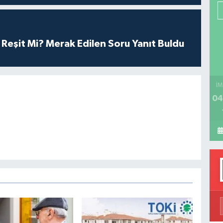
P
çi Reşit Mi? Merak Edilen Soru Yanıt Buldu
H
İM
04