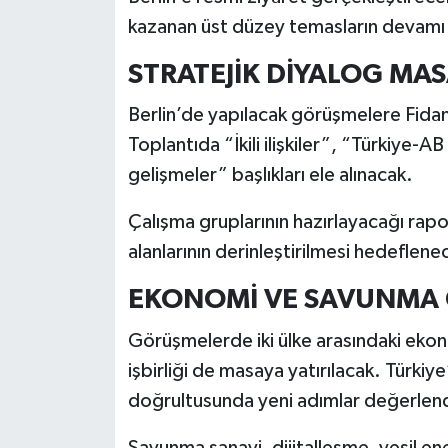
kazanan üst düzey temasların devamı n
STRATEJİK DİYALOG MA
Berlin’de yapılacak görüşmelere Fida
Toplantıda “İkili ilişkiler”, “Türkiye-A
gelişmeler” başlıkları ele alınacak.
Çalışma gruplarının hazırlayacağı rapor
alanlarının derinleştirilmesi hedeflene
EKONOMİ VE SAVUNMA
Görüşmelerde iki ülke arasındaki ekonom
işbirliği de masaya yatırılacak. Türkiy
doğrultusunda yeni adımlar değerlend
Savunma sanayi, dijitalleşme, yeşil ene