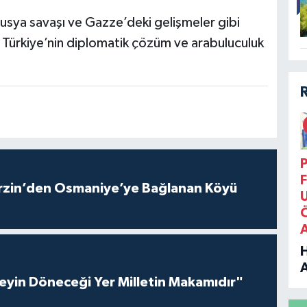
ya savaşı ve Gazze’deki gelişmeler gibi
. Türkiye’nin diplomatik çözüm ve arabuluculuk
P
F
rzin’den Osmaniye’ye Bağlanan Köyü
eyin Döneceği Yer Milletin Makamıdır"
B