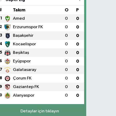
#
Takım
O
P
1
Amed
0
0
2
Erzurumspor FK
0
0
3
Başakşehir
0
0
4
Kocaelispor
0
0
5
Beşiktaş
0
0
6
Eyüpspor
0
0
7
Galatasaray
0
0
8
Çorum FK
0
0
9
Gaziantep FK
0
0
0
Alanyaspor
0
0
Detaylar için tıklayın