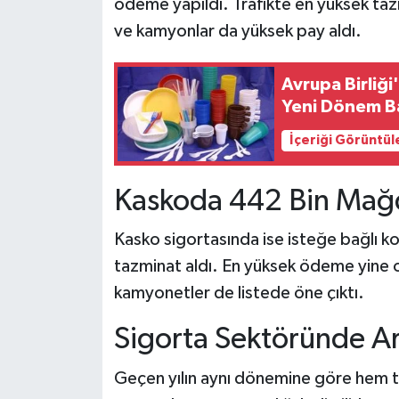
ödeme yapıldı. Trafikte en yüksek ta
ve kamyonlar da yüksek pay aldı.
Avrupa Birliği
Yeni Dönem Ba
İçeriği Görüntül
Kaskoda 442 Bin Mağ
Kasko sigortasında ise isteğe bağlı k
tazminat aldı. En yüksek ödeme yine ot
kamyonetler de listede öne çıktı.
Sigorta Sektöründe Ar
Geçen yılın aynı dönemine göre hem