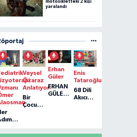
motosikletteki 2 kişi
yaralandı
Röportaj
Erhan
ediatrik
Veysel
Enis
Güler
izyoterapi
Özaraz
Tataroğlu
ERHAN
Uzmanı
Anlatıyor
68 Dili
GÜLER'IN
Ömer
Bir
Akıcı
YENI
Alaosman
Çocuğun
Konuşan
TEKLISI
Her
Umudu,
Öğretmenle
'TEK
Adım
Bir
Özel
GERÇEĞIM'LE
ir
Vakfın
Röportaj
BÜYÜK
Umut:
Yolculuğu