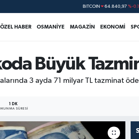
DOLAR
47,7436
%0.
EURO
55,2510
%0.
ÖZEL HABER
OSMANİYE
MAGAZİN
EKONOMİ
SP
STERLİN
64,4811
%0.
GRAM ALTIN
6660.55
%
BİST100
13.779
%-
skoda Büyük Tazmi
talarında 3 ayda 71 milyar TL tazminat öden
1 DK
OKUNMA SÜRESI