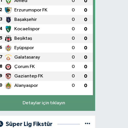
1
Amed
0
0
2
Erzurumspor FK
0
0
3
Başakşehir
0
0
4
Kocaelispor
0
0
5
Beşiktaş
0
0
6
Eyüpspor
0
0
7
Galatasaray
0
0
8
Çorum FK
0
0
9
Gaziantep FK
0
0
0
Alanyaspor
0
0
Detaylar için tıklayın
Süper Lig Fikstür