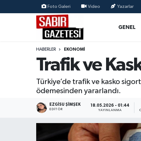
Foto Galeri
Video
Yazarlar
GENEL
Osmaniye Nöbetçi Eczaneler
GENEL
ÖZEL HABER
Osmaniye Hava Durumu
HABERLER
EKONOMI
OSMANİYE
Osmaniye Trafik Yoğunluk Haritası
Trafik ve Ka
MAGAZİN
Süper Lig Puan Durumu ve Fikstür
Türkiye’de trafik ve kasko sigor
EKONOMİ
Tüm Manşetler
ödemesinden yararlandı.
SPOR
Son Dakika Haberleri
EZGISU ŞIMŞEK
18.05.2026 - 01:44
EDITÖR
YAYINLANMA
RESMİ İLANLAR
Haber Arşivi