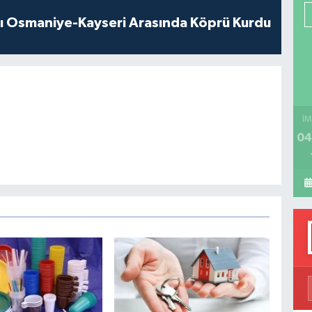
P
ı Osmaniye-Kayseri Arasında Köprü Kurdu
H
İM
04