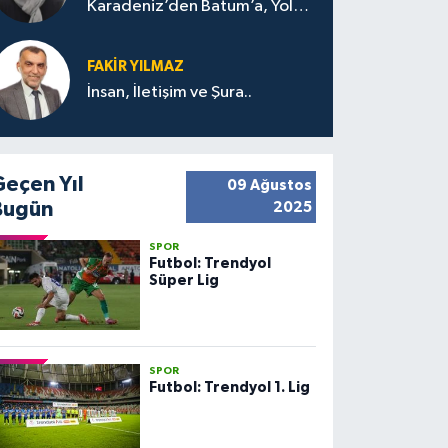
Karadeniz’den Batum’a, Yolun
Bana Bıraktıkları
FAKIR YILMAZ
İnsan, İletişim ve Şura..
Geçen Yıl
09 Ağustos
Bugün
2025
SPOR
Futbol: Trendyol
Süper Lig
SPOR
Futbol: Trendyol 1. Lig