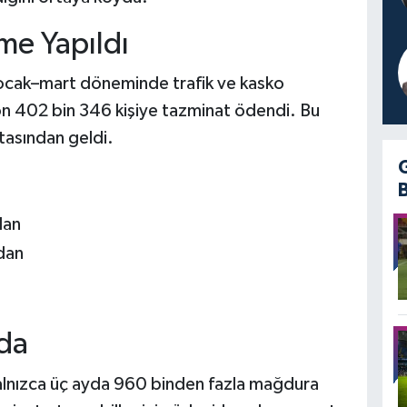
me Yapıldı
re ocak–mart döneminde trafik ve kasko
on 402 bin 346 kişiye tazminat ödendi. Bu
tasından geldi.
dan
ndan
ada
yalnızca üç ayda 960 binden fazla mağdura