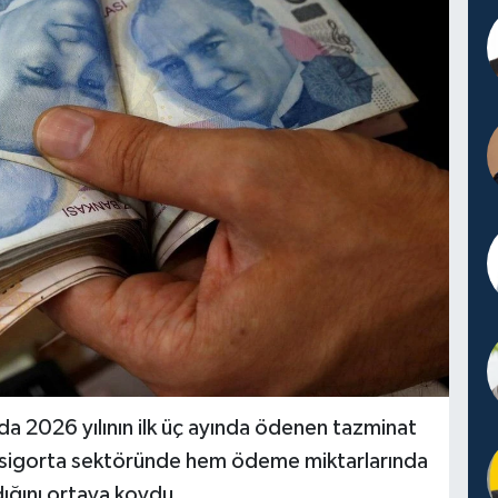
nda 2026 yılının ilk üç ayında ödenen tazminat
ler, sigorta sektöründe hem ödeme miktarlarında
ığını ortaya koydu.