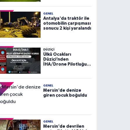
GENEL
Antalya'da traktör ile
otomobilin çarpışması
sonucu 2 kişi yaralandı
DÜZIÇI
Ülkü Ocakları
Düziçi’nden
İHA/Drone Pilotluğu
Eğitimi ve Ehliyet
Kursu
GENEL
Mersin'de denize
giren çocuk boğuldu
GENEL
Mersin'de devrilen