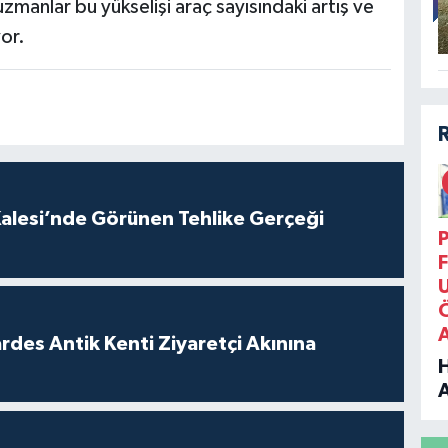
 uzmanlar bu yükselişi araç sayısındaki artış ve
yor.
Kalesi’nde Görünen Tehlike Gerçeği
P
F
rdes Antik Kenti Ziyaretçi Akınına
B