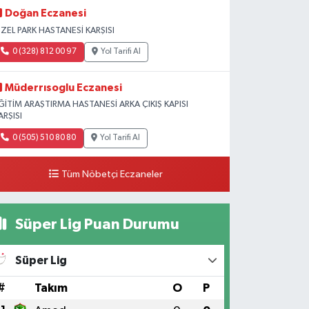
Doğan Eczanesi
ZEL PARK HASTANESİ KARŞISI
0 (328) 812 00 97
Yol Tarifi Al
Müderrısoglu Eczanesi
ĞİTİM ARAŞTIRMA HASTANESİ ARKA ÇIKIŞ KAPISI
ARŞISI
0 (505) 510 80 80
Yol Tarifi Al
Tüm Nöbetçi Eczaneler
Süper Lig Puan Durumu
Süper Lig
#
Takım
O
P