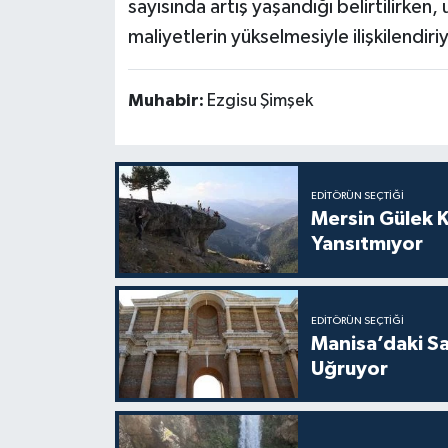
sayısında artış yaşandığı belirtilirken,
maliyetlerin yükselmesiyle ilişkilendiri
Muhabir:
Ezgisu Şimşek
EDITÖRÜN SEÇTIĞI
Mersin Gülek 
Yansıtmıyor
EDITÖRÜN SEÇTIĞI
Manisa’daki Sa
Uğruyor