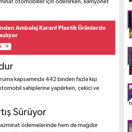
zminat otomobiller için ödenirken, kamyonet
'nden Ambalaj Kararı! Plastik Ürünlerde
şlıyor
e
dur
oruma kapsamında 442 binden fazla kişi
omobil sahiplerine yapılırken, çekici ve
tış Sürüyor
 tazminat ödemelerinde hem de mağdur