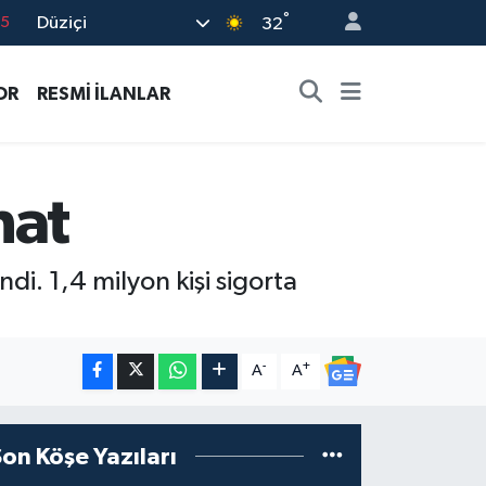
°
Düziçi
32
18
32
OR
RESMİ İLANLAR
38
0
14
nat
di. 1,4 milyon kişi sigorta
-
+
A
A
Son Köşe Yazıları