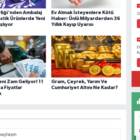
rliği'nden Ambalaj
Ev Almak İsteyenlere Kötü
Ö
astik Ürünlerde Yeni
Haber: Ünlü Milyarderden 36
lıyor
Yıllık Kayıp Uyarısı
E
K
eni Zam Geliyor! 11
Gram, Çeyrek, Yarım Ve
a Fiyatlar
Cumhuriyet Altını Ne Kadar?
k