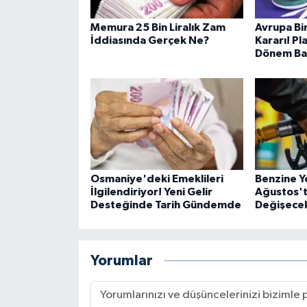
Memura 25 Bin Liralık Zam
Avrupa Bi
İddiasında Gerçek Ne?
Kararı! Pl
Dönem Baş
Osmaniye'deki Emeklileri
Benzine Y
İlgilendiriyor! Yeni Gelir
Ağustos't
Desteğinde Tarih Gündemde
Değişece
Yorumlar