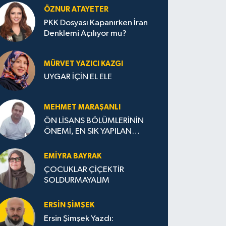
ÖZNUR ATAYETER
PKK Dosyası Kapanırken İran
Denklemi Açılıyor mu?
MÜRVET YAZICI KAZGI
UYGAR İÇİN EL ELE
MEHMET MARAŞANLI
ÖN LİSANS BÖLÜMLERİNİN
ÖNEMİ, EN SIK YAPILAN
HATALAR VE DOĞRU TERCİH
STRATEJİLERİ
EMIYRA BAYRAK
ÇOCUKLAR ÇİÇEKTİR
SOLDURMAYALIM
ERSIN ŞIMŞEK
Ersin Şimşek Yazdı: