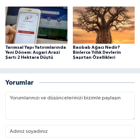
Tarımsal Yapı Yatırımlarında
Baobab Ağacı Nedir?
Yeni Dönem: Asgari Arazi
Binlerce Yıllık Devlerin
Şartı 2 Hektara Düştü
Şaşırtan Özellikleri
Yorumlar