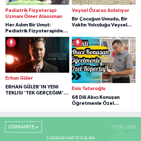
Pediatrik Fizyoterapi
Veysel Özaraz Anlatıyor
Uzmanı Ömer Alaosman
Bir Çocuğun Umudu, Bir
Her Adım Bir Umut:
Vakfın Yolculuğu Veysel
Pediatrik Fizyoterapiden
Özaraz Anlatıyor
İlham Veren Hikâyeler
Erhan Güler
ERHAN GÜLER'IN YENI
Enis Tataroğlu
TEKLISI 'TEK GERÇEĞIM'LE
68 Dili Akıcı Konuşan
BÜYÜK DÖNÜŞÜ
Öğretmenle Özel
Röportaj
OSMANİYE
07.08.2026
SONRAKI VAKTE KALAN