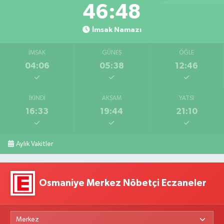
46:47
İmsak Namazı
İMSAK
GÜNEŞ
ÖĞLE
04:06
05:38
12:46
İKINDI
AKŞAM
YATSI
16:33
19:44
21:10
Aylık Vakitler
Osmaniye Merkez Nöbetçi Eczaneler