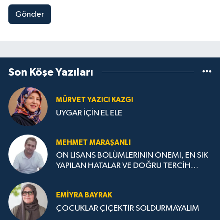
Gönder
Son Köşe Yazıları
MÜRVET YAZICI KAZGI
UYGAR İÇİN EL ELE
MEHMET MARAŞANLI
ÖN LİSANS BÖLÜMLERİNİN ÖNEMİ, EN SIK
YAPILAN HATALAR VE DOĞRU TERCİH
STRATEJİLERİ
EMIYRA BAYRAK
ÇOCUKLAR ÇİÇEKTİR SOLDURMAYALIM