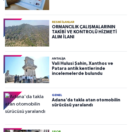
RESMI İLANLAR
ORMANCILIK ÇALIŞMALARININ
TAKİBİ VE KONTROLÜ HİZMETİ
ALIM İLANI
ANTALIJA
Vali Hulusi Şahin, Xanthos ve
Patara antik kentlerinde
incelemelerde bulundu
GENEL
Adana'da takla atan otomobilin
sürücüsü yaralandı
SPOR