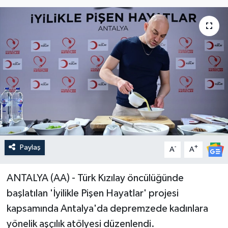
Paylaş
-
+
A
A
ANTALYA (AA) - Türk Kızılay öncülüğünde
başlatılan 'İyilikle Pişen Hayatlar' projesi
kapsamında Antalya'da depremzede kadınlara
yönelik aşçılık atölyesi düzenlendi.