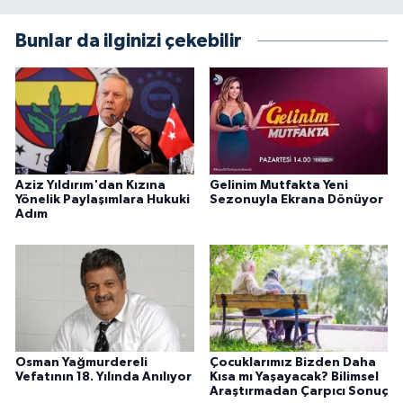
Bunlar da ilginizi çekebilir
Aziz Yıldırım'dan Kızına
Gelinim Mutfakta Yeni
Yönelik Paylaşımlara Hukuki
Sezonuyla Ekrana Dönüyor
Adım
Osman Yağmurdereli
Çocuklarımız Bizden Daha
Vefatının 18. Yılında Anılıyor
Kısa mı Yaşayacak? Bilimsel
Araştırmadan Çarpıcı Sonuç