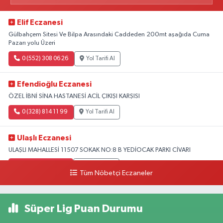
Elif Eczanesi
Gülbahçem Sitesi Ve Bilpa Arasındaki Caddeden 200mt aşağıda Cuma
Pazarı yolu Üzeri
0 (552) 308 06 26
Yol Tarifi Al
Efendioğlu Eczanesi
ÖZEL İBNİ SİNA HASTANESİ ACİL ÇIKIŞI KARŞISI
0 (328) 814 11 99
Yol Tarifi Al
Ulaşlı Eczanesi
ULAŞLI MAHALLESİ 11507 SOKAK NO:8 B YEDİOCAK PARKI CİVARI
0 (546) 158 81 80
Yol Tarifi Al
Tüm Nöbetçi Eczaneler
Süper Lig Puan Durumu