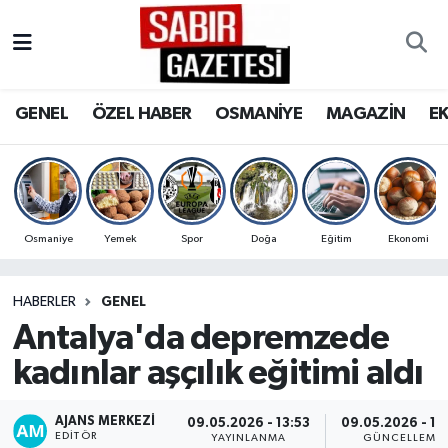
GENEL
Osmaniye Nöbetçi Eczaneler
GENEL
ÖZEL HABER
OSMANİYE
MAGAZİN
E
ÖZEL HABER
Osmaniye Hava Durumu
OSMANİYE
Osmaniye Trafik Yoğunluk Haritası
MAGAZİN
Süper Lig Puan Durumu ve Fikstür
Osmaniye
Yemek
Spor
Doğa
Eğitim
Ekonomi
EKONOMİ
Tüm Manşetler
HABERLER
GENEL
Antalya'da depremzede
SPOR
Son Dakika Haberleri
kadınlar aşçılık eğitimi aldı
RESMİ İLANLAR
Haber Arşivi
AJANS MERKEZI
09.05.2026 - 13:53
09.05.2026 - 15
EDITÖR
YAYINLANMA
GÜNCELLEME