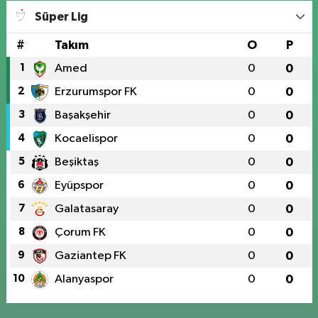
Süper Lig
#
Takım
O
P
1
Amed
0
0
2
Erzurumspor FK
0
0
3
Başakşehir
0
0
4
Kocaelispor
0
0
5
Beşiktaş
0
0
6
Eyüpspor
0
0
7
Galatasaray
0
0
8
Çorum FK
0
0
9
Gaziantep FK
0
0
10
Alanyaspor
0
0