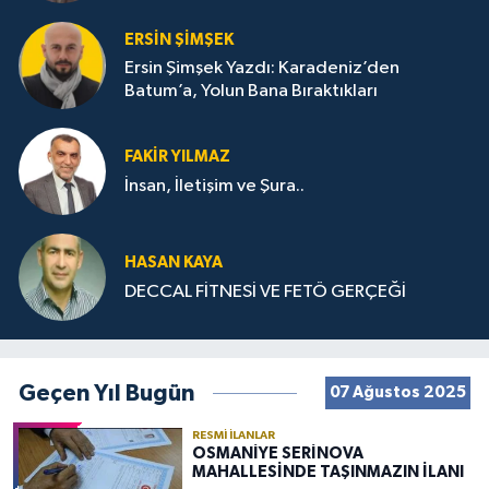
ERSIN ŞIMŞEK
Ersin Şimşek Yazdı: Karadeniz’den
Batum’a, Yolun Bana Bıraktıkları
FAKIR YILMAZ
İnsan, İletişim ve Şura..
HASAN KAYA
DECCAL FİTNESİ VE FETÖ GERÇEĞİ
Geçen Yıl Bugün
07 Ağustos 2025
RESMI İLANLAR
OSMANİYE SERİNOVA
MAHALLESİNDE TAŞINMAZIN İLANI