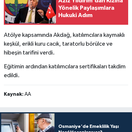
Aziz Yıldırım'dan Kızına
Yönelik Paylaşımlara
Hukuki Adım
Atölye kapsamında Akdağ, katılımcılara kaymaklı
keşkül, erikli kuru cacık, taratorlu börülce ve
hibeşin tarifini verdi.
Eğitimin ardından katılımcılara sertifikaları takdim
edildi.
Kaynak:
AA
Osmaniye'de Emeklilik Yaşı