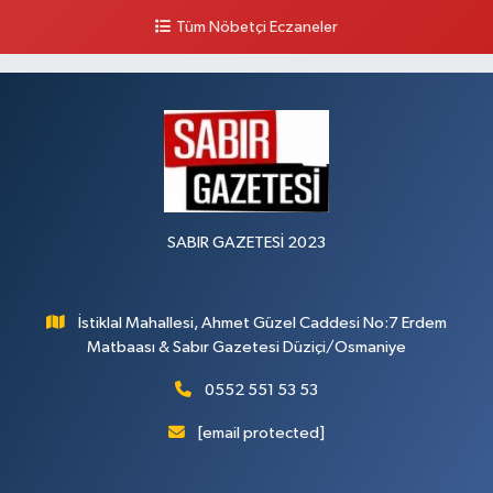
0 (546) 158 81 80
Yol Tarifi Al
Tüm Nöbetçi Eczaneler
SABIR GAZETESİ 2023
İstiklal Mahallesi, Ahmet Güzel Caddesi No:7 Erdem
Matbaası & Sabır Gazetesi Düziçi/Osmaniye
0552 551 53 53
[email protected]