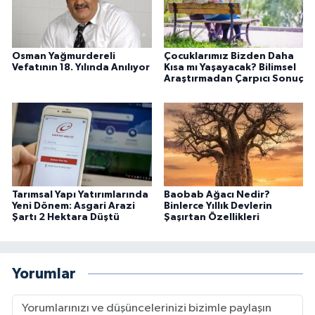
Osman Yağmurdereli
Çocuklarımız Bizden Daha
Vefatının 18. Yılında Anılıyor
Kısa mı Yaşayacak? Bilimsel
Araştırmadan Çarpıcı Sonuç
Tarımsal Yapı Yatırımlarında
Baobab Ağacı Nedir?
Yeni Dönem: Asgari Arazi
Binlerce Yıllık Devlerin
Şartı 2 Hektara Düştü
Şaşırtan Özellikleri
Yorumlar