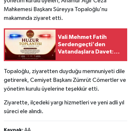
yönetim kurulu üyeleri, Anamur Ağır Ceza
Mahkemesi Başkanı Süreyya Topaloğlu'nu
makamında ziyaret etti.
Vali Mehmet Fatih
Serdengeçti'den
Vatandaşlara Davet:
"Söz Sizin" Buluşması
Bugün
Topaloğlu, ziyaretten duyduğu memnuniyeti dile
getirerek, Cemiyet Başkanı Zümrüt Cömertler ve
yönetim kurulu üyelerine teşekkür etti.
Ziyarette, ilçedeki yargı hizmetleri ve yeni adli yıl
süreci ele alındı.
Kaynak:
AA