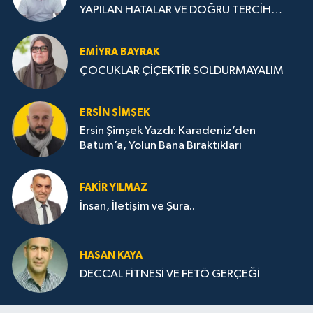
YAPILAN HATALAR VE DOĞRU TERCİH
STRATEJİLERİ
EMIYRA BAYRAK
ÇOCUKLAR ÇİÇEKTİR SOLDURMAYALIM
ERSIN ŞIMŞEK
Ersin Şimşek Yazdı: Karadeniz’den
Batum’a, Yolun Bana Bıraktıkları
FAKIR YILMAZ
İnsan, İletişim ve Şura..
HASAN KAYA
DECCAL FİTNESİ VE FETÖ GERÇEĞİ