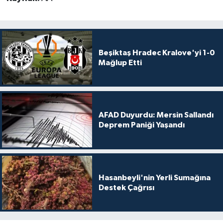
Beşiktaş Hradec Kralove'yi 1-0
Mağlup Etti
AFAD Duyurdu: Mersin Sallandı
Deprem Paniği Yaşandı
Hasanbeyli'nin Yerli Sumağına
Destek Çağrısı