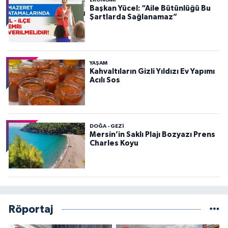
EKONOMI
Başkan Yücel: “Aile Bütünlüğü Bu
Şartlarda Sağlanamaz”
YAŞAM
Kahvaltıların Gizli Yıldızı Ev Yapımı
Acılı Sos
DOĞA - GEZI
Mersin’in Saklı Plajı Bozyazı Prens
Charles Koyu
Röportaj