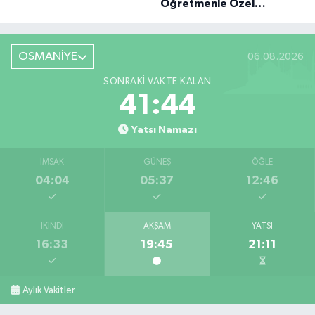
Öğretmenle Özel
Röportaj
OSMANİYE
06.08.2026
SONRAKI VAKTE KALAN
41:44
Yatsı Namazı
İMSAK
GÜNEŞ
ÖĞLE
04:04
05:37
12:46
İKINDI
AKŞAM
YATSI
16:33
19:45
21:11
Aylık Vakitler