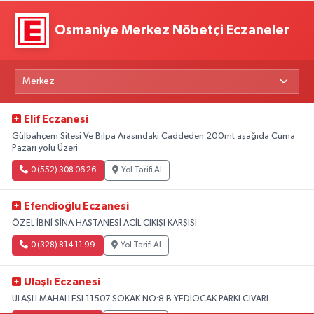
Osmaniye Merkez Nöbetçi Eczaneler
Elif Eczanesi
Gülbahçem Sitesi Ve Bilpa Arasındaki Caddeden 200mt aşağıda Cuma
Pazarı yolu Üzeri
0 (552) 308 06 26
Yol Tarifi Al
Efendioğlu Eczanesi
ÖZEL İBNİ SİNA HASTANESİ ACİL ÇIKIŞI KARŞISI
0 (328) 814 11 99
Yol Tarifi Al
Ulaşlı Eczanesi
ULAŞLI MAHALLESİ 11507 SOKAK NO:8 B YEDİOCAK PARKI CİVARI