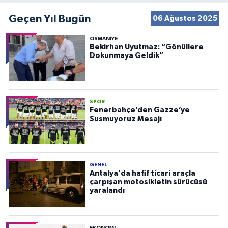
Geçen Yıl Bugün
06 Ağustos 2025
OSMANIYE
Bekirhan Uyutmaz: “Gönüllere
Dokunmaya Geldik”
SPOR
Fenerbahçe’den Gazze’ye
Susmuyoruz Mesajı
GENEL
Antalya'da hafif ticari araçla
çarpışan motosikletin sürücüsü
yaralandı