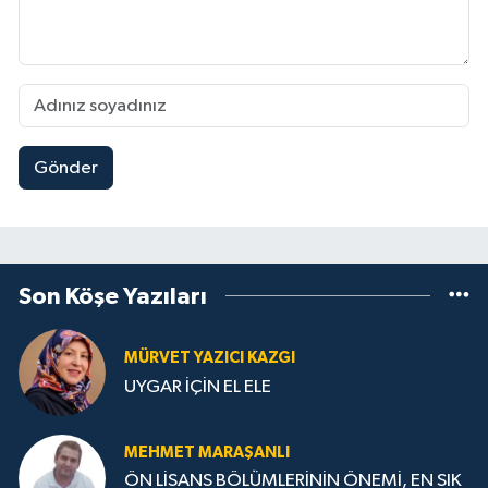
Gönder
Son Köşe Yazıları
MÜRVET YAZICI KAZGI
UYGAR İÇİN EL ELE
MEHMET MARAŞANLI
ÖN LİSANS BÖLÜMLERİNİN ÖNEMİ, EN SIK