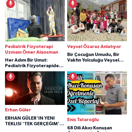
Pediatrik Fizyoterapi
Veysel Özaraz Anlatıyor
Uzmanı Ömer Alaosman
Bir Çocuğun Umudu, Bir
Her Adım Bir Umut:
Vakfın Yolculuğu Veysel
Pediatrik Fizyoterapiden
Özaraz Anlatıyor
İlham Veren Hikâyeler
Erhan Güler
ERHAN GÜLER'IN YENI
Enis Tataroğlu
TEKLISI 'TEK GERÇEĞIM'LE
68 Dili Akıcı Konuşan
BÜYÜK DÖNÜŞÜ