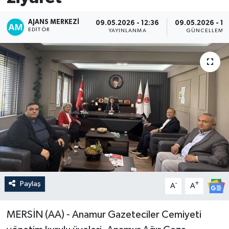
AJANS MERKEZI
09.05.2026 - 12:36
09.05.2026 - 12
EDITÖR
YAYINLANMA
GÜNCELLEME
Paylaş
-
+
A
A
MERSİN (AA) - Anamur Gazeteciler Cemiyeti