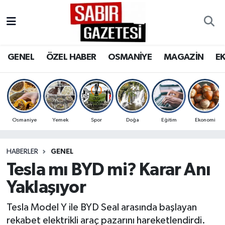
GENEL
Osmaniye Nöbetçi Eczaneler
GENEL
ÖZEL HABER
OSMANİYE
MAGAZİN
E
ÖZEL HABER
Osmaniye Hava Durumu
OSMANİYE
Osmaniye Trafik Yoğunluk Haritası
MAGAZİN
Süper Lig Puan Durumu ve Fikstür
Osmaniye
Yemek
Spor
Doğa
Eğitim
Ekonomi
EKONOMİ
Tüm Manşetler
HABERLER
GENEL
Tesla mı BYD mi? Karar Anı
SPOR
Son Dakika Haberleri
Yaklaşıyor
RESMİ İLANLAR
Haber Arşivi
Tesla Model Y ile BYD Seal arasında başlayan
rekabet elektrikli araç pazarını hareketlendirdi.