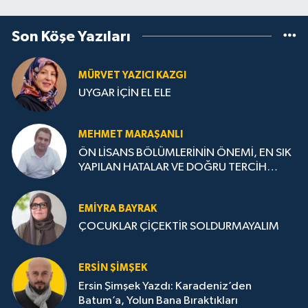
Son Köşe Yazıları
MÜRVET YAZICI KAZGI
UYGAR İÇİN EL ELE
MEHMET MARAŞANLI
ÖN LİSANS BÖLÜMLERİNİN ÖNEMİ, EN SIK
YAPILAN HATALAR VE DOĞRU TERCİH
STRATEJİLERİ
EMIYRA BAYRAK
ÇOCUKLAR ÇİÇEKTİR SOLDURMAYALIM
ERSIN ŞIMŞEK
Ersin Şimşek Yazdı: Karadeniz’den
Batum’a, Yolun Bana Bıraktıkları