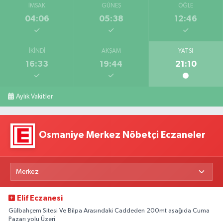
İMSAK
GÜNEŞ
ÖĞLE
04:06
05:38
12:46
İKINDI
AKŞAM
YATSI
16:33
19:44
21:10
Aylık Vakitler
Osmaniye Merkez Nöbetçi Eczaneler
Elif Eczanesi
Gülbahçem Sitesi Ve Bilpa Arasındaki Caddeden 200mt aşağıda Cuma
Pazarı yolu Üzeri