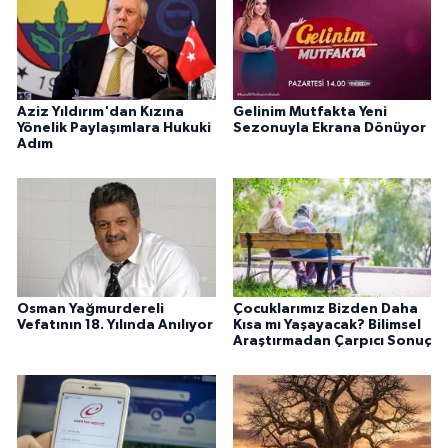
Aziz Yıldırım'dan Kızına
Gelinim Mutfakta Yeni
Yönelik Paylaşımlara Hukuki
Sezonuyla Ekrana Dönüyor
Adım
Osman Yağmurdereli
Çocuklarımız Bizden Daha
Vefatının 18. Yılında Anılıyor
Kısa mı Yaşayacak? Bilimsel
Araştırmadan Çarpıcı Sonuç