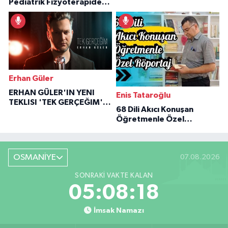
Pediatrik Fizyoterapiden
Özaraz Anlatıyor
İlham Veren Hikâyeler
Erhan Güler
ERHAN GÜLER'IN YENI
Enis Tataroğlu
TEKLISI 'TEK GERÇEĞIM'LE
68 Dili Akıcı Konuşan
BÜYÜK DÖNÜŞÜ
Öğretmenle Özel
Röportaj
OSMANİYE
07.08.2026
SONRAKI VAKTE KALAN
05:08:17
İmsak Namazı