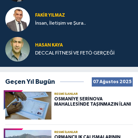
FAKIR YILMAZ
İnsan, İletişim ve Şura..
HASAN KAYA
DECCAL FİTNESİ VE FETÖ GERÇEĞİ
Geçen Yıl Bugün
07 Ağustos 2025
RESMI İLANLAR
OSMANİYE SERİNOVA
MAHALLESİNDE TAŞINMAZIN İLANI
RESMI İLANLAR
ORMANCILIK ÇALIŞMALARININ