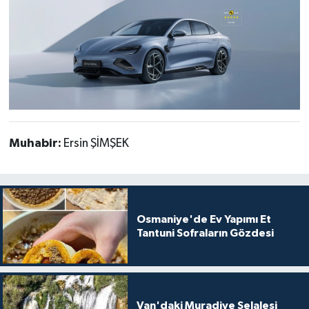
Muhabir:
Ersin ŞİMŞEK
Osmaniye'de Ev Yapımı Et
Tantuni Sofraların Gözdesi
Van'daki Muradiye Şelalesi