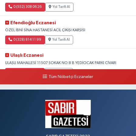
0 (552) 308 06 26
Yol Tarifi Al
Efendioğlu Eczanesi
ÖZEL İBNİ SİNA HASTANESİ ACİL ÇIKIŞI KARŞISI
0 (328) 814 11 99
Yol Tarifi Al
Ulaşlı Eczanesi
ULAŞLI MAHALLESİ 11507 SOKAK NO:8 B YEDİOCAK PARKI CİVARI
0 (546) 158 81 80
Yol Tarifi Al
Tüm Nöbetçi Eczaneler