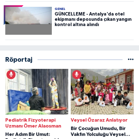
GENEL
GÜNCELLEME - Antalya'da otel
ekipmanı deposunda çıkan yangın
kontrol altına alındı
Röportaj
Pediatrik Fizyoterapi
Veysel Özaraz Anlatıyor
Uzmanı Ömer Alaosman
Bir Çocuğun Umudu, Bir
Her Adım Bir Umut:
Vakfın Yolculuğu Veysel