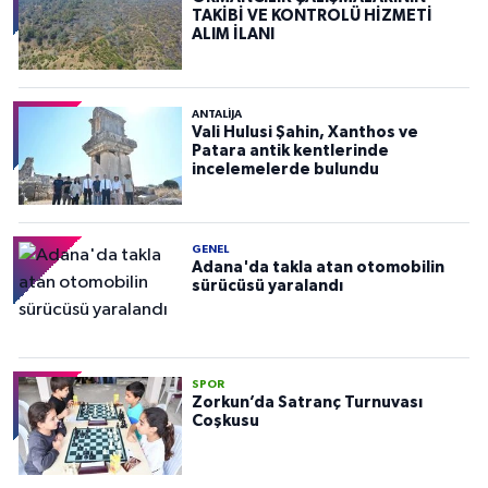
TAKİBİ VE KONTROLÜ HİZMETİ
ALIM İLANI
ANTALIJA
Vali Hulusi Şahin, Xanthos ve
Patara antik kentlerinde
incelemelerde bulundu
GENEL
Adana'da takla atan otomobilin
sürücüsü yaralandı
SPOR
Zorkun’da Satranç Turnuvası
Coşkusu