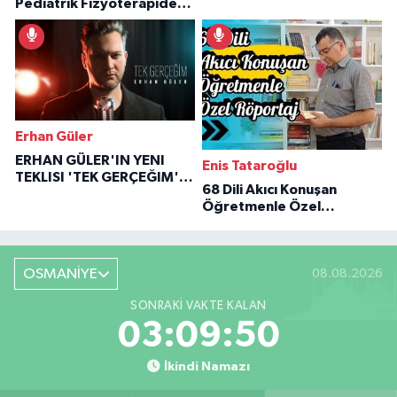
Pediatrik Fizyoterapiden
Özaraz Anlatıyor
İlham Veren Hikâyeler
Erhan Güler
ERHAN GÜLER'IN YENI
Enis Tataroğlu
TEKLISI 'TEK GERÇEĞIM'LE
68 Dili Akıcı Konuşan
BÜYÜK DÖNÜŞÜ
Öğretmenle Özel
Röportaj
OSMANİYE
08.08.2026
SONRAKI VAKTE KALAN
03:09:49
İkindi Namazı