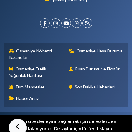
Osmaniye Nöbetçi
Osmaniye Hava Durumu
Eczaneler
Osmaniye Trafik
Puan Durumu ve Fikstür
Yoğunluk Haritası
Tüm Manşetler
Son Dakika Haberleri
Haber Arşivi
Künye
İletişim
Gizlilik Sözleşmesi
En iyi site deneyimi sağlamak için çerezlerden
faydalanıyoruz. Detaylar için lütfen tıklayın.