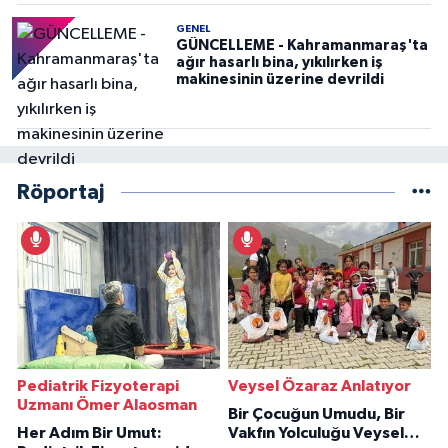
GENEL
GÜNCELLEME - Kahramanmaraş'ta
ağır hasarlı bina, yıkılırken iş
makinesinin üzerine devrildi
Röportaj
Pediatrik Fizyoterapi
Veysel Özaraz Anlatıyor
Uzmanı Ömer Alaosman
Bir Çocuğun Umudu, Bir
Her Adım Bir Umut:
Vakfın Yolculuğu Veysel