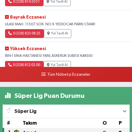
0 (328) 814 20 51
Yol Tarifi Al
Bayrak Eczanesi
ULAŞI MAH. 11507 SOK. NO:6 YEDİOCAK PARKI CİVARI
0 (328) 825 08 25
Yol Tarifi Al
Yüksek Eczanesi
İBN-İ SİNA HASTANESİ YANI,ASKERLİK ŞUBESİ KARŞISI
0 (328) 812 02 00
Yol Tarifi Al
Tüm Nöbetçi Eczaneler
Süper Lig Puan Durumu
Süper Lig
#
Takım
O
P