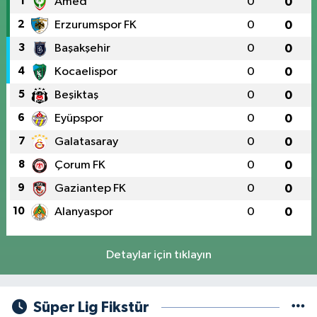
1
Amed
0
0
2
Erzurumspor FK
0
0
3
Başakşehir
0
0
4
Kocaelispor
0
0
5
Beşiktaş
0
0
6
Eyüpspor
0
0
7
Galatasaray
0
0
8
Çorum FK
0
0
9
Gaziantep FK
0
0
10
Alanyaspor
0
0
Detaylar için tıklayın
Süper Lig Fikstür