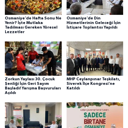
Osmaniye’de Hafta Sonu Ne
Osmaniye’de Din
Yenir? İşte Mutlaka
Hizmetlerinin Geleceği İçin
Tadılması Gereken Yöresel
İstişare Toplantısı Yapıldı
Lezzetler
Zorkun Yaylası 30. Çocuk
MHP Ceylanpınar Teşkilatı,
Şenliği İçin Geri Sayım
Siverek İlçe Kongresi’ne
Başladı! Yarışma Başvuruları
Katıldı
Açıldı