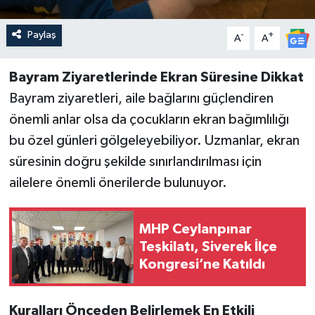
Paylaş
-
+
A
A
Bayram Ziyaretlerinde Ekran Süresine Dikkat
Bayram ziyaretleri, aile bağlarını güçlendiren
önemli anlar olsa da çocukların ekran bağımlılığı
bu özel günleri gölgeleyebiliyor. Uzmanlar, ekran
süresinin doğru şekilde sınırlandırılması için
ailelere önemli önerilerde bulunuyor.
MHP Ceylanpınar
Teşkilatı, Siverek İlçe
Kongresi’ne Katıldı
Kuralları Önceden Belirlemek En Etkili