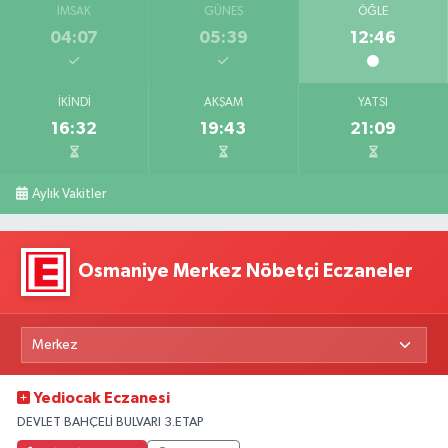
İMSAK
GÜNEŞ
ÖĞLE
04:07
05:39
12:46
İKINDI
AKŞAM
YATSI
16:32
19:43
21:09
Aylık Vakitler
Osmaniye Merkez Nöbetçi Eczaneler
Yediocak Eczanesi
DEVLET BAHÇELİ BULVARI 3.ETAP