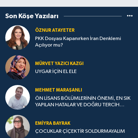
Son Köşe Yazıları
ÖZNUR ATAYETER
PKK Dosyası Kapanırken İran Denklemi
Açılıyor mu?
MÜRVET YAZICI KAZGI
UYGAR İÇİN EL ELE
MEHMET MARAŞANLI
ÖN LİSANS BÖLÜMLERİNİN ÖNEMİ, EN SIK
YAPILAN HATALAR VE DOĞRU TERCİH
STRATEJİLERİ
EMIYRA BAYRAK
ÇOCUKLAR ÇİÇEKTİR SOLDURMAYALIM