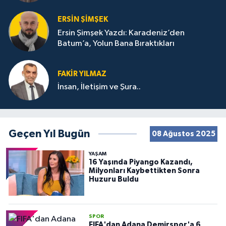
ERSIN ŞIMŞEK
Ersin Şimşek Yazdı: Karadeniz’den
Batum’a, Yolun Bana Bıraktıkları
FAKIR YILMAZ
İnsan, İletişim ve Şura..
Geçen Yıl Bugün
08 Ağustos 2025
YAŞAM
16 Yaşında Piyango Kazandı,
Milyonları Kaybettikten Sonra
Huzuru Buldu
SPOR
FIFA'dan Adana Demirspor'a 6