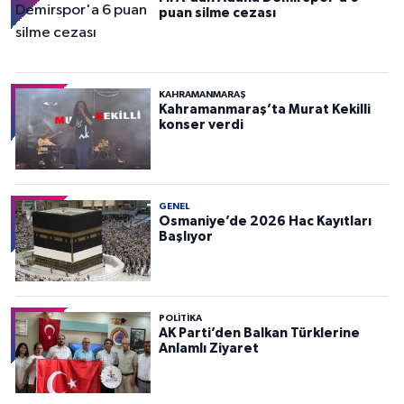
puan silme cezası
KAHRAMANMARAŞ
Kahramanmaraş’ta Murat Kekilli
konser verdi
GENEL
Osmaniye’de 2026 Hac Kayıtları
Başlıyor
POLITIKA
AK Parti’den Balkan Türklerine
Anlamlı Ziyaret