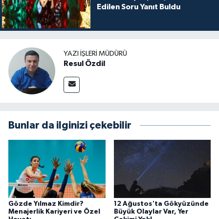
Edilen Soru Yanıt Buldu
YAZI İŞLERI MÜDÜRÜ
Resul Özdil
Bunlar da ilginizi çekebilir
Gözde Yılmaz Kimdir?
12 Ağustos'ta Gökyüzünde
Menajerlik Kariyeri ve Özel
Büyük Olaylar Var, Yer