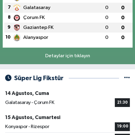
7
Galatasaray
0
0
8
Çorum FK
0
0
9
Gaziantep FK
0
0
10
Alanyaspor
0
0
Detaylar için tıklayın
Süper Lig Fikstür
14 Ağustos, Cuma
Galatasaray - Çorum FK
21:30
15 Ağustos, Cumartesi
Konyaspor - Rizespor
19:00