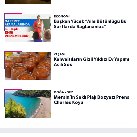
EKONOMI
Başkan Yücel: “Aile Bütünlüğü Bu
Şartlarda Sağlanamaz”
YAŞAM
Kahvaltıların Gizli Yıldızı Ev Yapımı
Acılı Sos
DOĞA - GEZI
Mersin’in Saklı Plajı Bozyazı Prens
Charles Koyu