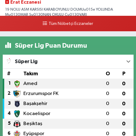
Erat Eczanesi
19 NOLU ASM KARSISI KARABOYUNLU DOLMUu015e YOLUNDA
Mu0130MAR Su0130NAN OKULU Cu0130VARI
Tüm Nöbetçi Eczaneler
0 (328) 825 39 39
Yol Tarifi Al
Süper Lig Puan Durumu
Süper Lig
#
Takım
O
P
1
Amed
0
0
2
Erzurumspor FK
0
0
3
Başakşehir
0
0
4
Kocaelispor
0
0
5
Beşiktaş
0
0
6
Eyüpspor
0
0