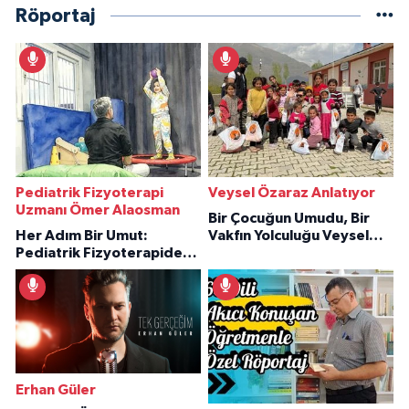
Röportaj
Pediatrik Fizyoterapi
Veysel Özaraz Anlatıyor
Uzmanı Ömer Alaosman
Bir Çocuğun Umudu, Bir
Her Adım Bir Umut:
Vakfın Yolculuğu Veysel
Pediatrik Fizyoterapiden
Özaraz Anlatıyor
İlham Veren Hikâyeler
Erhan Güler