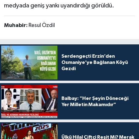
medyada geniş yankı uyandırdığı görüldü.
Muhabir:
Resul Özdil
Serdengeçti Erzin’den
Osmaniye’ye Bağlanan Köyü
Gezdi
Balbay: "Her Şeyin Döneceği
Yer Milletin Makamıdır"
Ülkü Hilal Çiftçi Reşit Mi? Merak