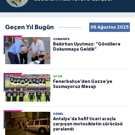
Geçen Yıl Bugün
06 Ağustos 2025
OSMANIYE
Bekirhan Uyutmaz: “Gönüllere
Dokunmaya Geldik”
SPOR
Fenerbahçe’den Gazze’ye
Susmuyoruz Mesajı
GENEL
Antalya'da hafif ticari araçla
çarpışan motosikletin sürücüsü
yaralandı