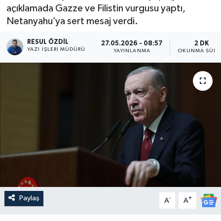
açıklamada Gazze ve Filistin vurgusu yaptı,
Netanyahu’ya sert mesaj verdi.
RESUL ÖZDIL
27.05.2026 - 08:57
2 DK
YAZI İŞLERI MÜDÜRÜ
YAYINLANMA
OKUNMA SÜRE
Paylaş
-
+
A
A