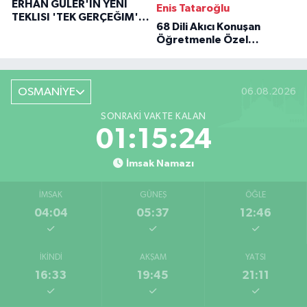
ERHAN GÜLER'IN YENI
Enis Tataroğlu
TEKLISI 'TEK GERÇEĞIM'LE
68 Dili Akıcı Konuşan
BÜYÜK DÖNÜŞÜ
Öğretmenle Özel
Röportaj
OSMANİYE
06.08.2026
SONRAKI VAKTE KALAN
01:15:23
İmsak Namazı
İMSAK
GÜNEŞ
ÖĞLE
04:04
05:37
12:46
İKINDI
AKŞAM
YATSI
16:33
19:45
21:11