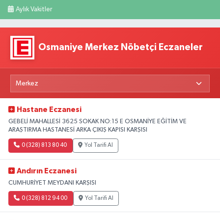
Aylık Vakitler
Osmaniye Merkez Nöbetçi Eczaneler
Hastane Eczanesi
GEBELİ MAHALLESİ 3625 SOKAK NO:15 E OSMANİYE EĞİTİM VE
ARAŞTIRMA HASTANESİ ARKA ÇIKIŞ KAPISI KARŞISI
0 (328) 813 80 40
Yol Tarifi Al
Andırın Eczanesi
CUMHURİYET MEYDANI KARŞISI
0 (328) 812 94 00
Yol Tarifi Al