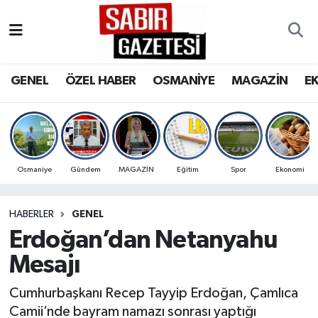
GENEL
Osmaniye Nöbetçi Eczaneler
GENEL
ÖZEL HABER
OSMANİYE
MAGAZİN
E
ÖZEL HABER
Osmaniye Hava Durumu
OSMANİYE
Osmaniye Trafik Yoğunluk Haritası
MAGAZİN
Süper Lig Puan Durumu ve Fikstür
Osmaniye
Gündem
MAGAZİN
Eğitim
Spor
Ekonomi
EKONOMİ
Tüm Manşetler
HABERLER
GENEL
Erdoğan’dan Netanyahu
SPOR
Son Dakika Haberleri
Mesajı
RESMİ İLANLAR
Haber Arşivi
Cumhurbaşkanı Recep Tayyip Erdoğan, Çamlıca
Camii’nde bayram namazı sonrası yaptığı