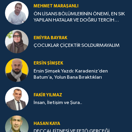
MEHMET MARAŞANLI
ÖN LİSANS BÖLÜMLERİNİN ÖNEMİ, EN SIK
YAPILAN HATALAR VE DOĞRU TERCİH
STRATEJİLERİ
EMIYRA BAYRAK
ÇOCUKLAR ÇİÇEKTİR SOLDURMAYALIM
ERSIN ŞIMŞEK
Ersin Şimşek Yazdı: Karadeniz’den
Batum’a, Yolun Bana Bıraktıkları
FAKIR YILMAZ
İnsan, İletişim ve Şura..
HASAN KAYA
DECCAL FİTNESİ VE FETÖ GERÇEĞİ