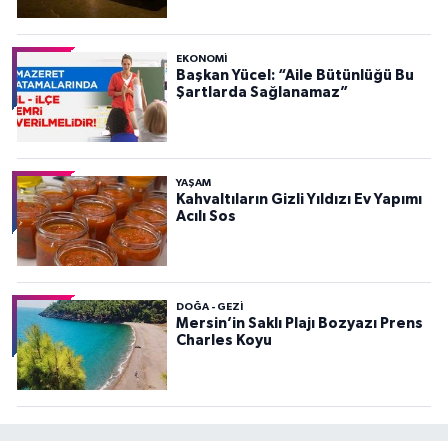
EKONOMI
Başkan Yücel: “Aile Bütünlüğü Bu
Şartlarda Sağlanamaz”
YAŞAM
Kahvaltıların Gizli Yıldızı Ev Yapımı
Acılı Sos
DOĞA - GEZI
Mersin’in Saklı Plajı Bozyazı Prens
Charles Koyu