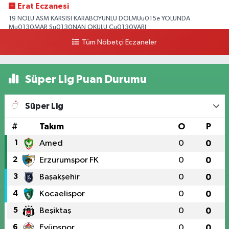
Erat Eczanesi
19 NOLU ASM KARSISI KARABOYUNLU DOLMUu015e YOLUNDA
Mu0130MAR Su0130NAN OKULU Cu0130VARI
Tüm Nöbetçi Eczaneler
0 (328) 825 39 39
Yol Tarifi Al
Süper Lig Puan Durumu
Süper Lig
#
Takım
O
P
1
Amed
0
0
2
Erzurumspor FK
0
0
3
Başakşehir
0
0
4
Kocaelispor
0
0
5
Beşiktaş
0
0
6
Eyüpspor
0
0