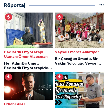
Röportaj
Pediatrik Fizyoterapi
Veysel Özaraz Anlatıyor
Uzmanı Ömer Alaosman
Bir Çocuğun Umudu, Bir
Her Adım Bir Umut:
Vakfın Yolculuğu Veysel
Pediatrik Fizyoterapiden
Özaraz Anlatıyor
İlham Veren Hikâyeler
Erhan Güler