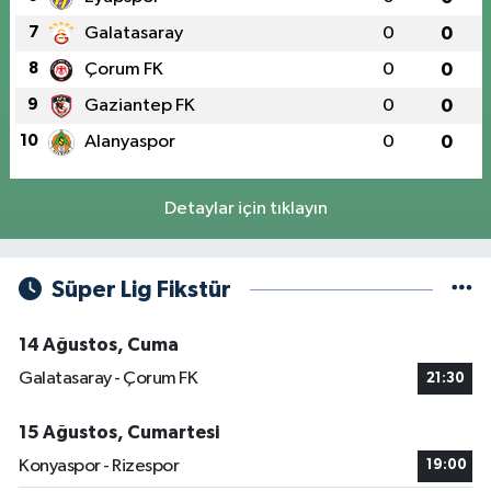
7
Galatasaray
0
0
8
Çorum FK
0
0
9
Gaziantep FK
0
0
10
Alanyaspor
0
0
Detaylar için tıklayın
Süper Lig Fikstür
14 Ağustos, Cuma
Galatasaray - Çorum FK
21:30
15 Ağustos, Cumartesi
Konyaspor - Rizespor
19:00