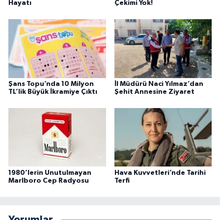
Hayatı
Çekimi Yok!
Şans Topu’nda 10 Milyon
İl Müdürü Naci Yılmaz’dan
TL’lik Büyük İkramiye Çıktı
Şehit Annesine Ziyaret
1980’lerin Unutulmayan
Hava Kuvvetleri’nde Tarihi
Marlboro Cep Radyosu
Terfi
Yorumlar