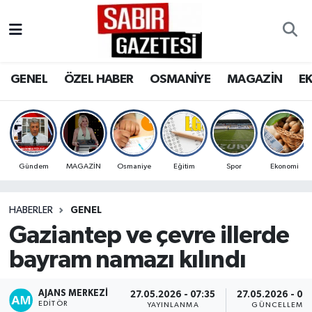
GENEL
Osmaniye Nöbetçi Eczaneler
GENEL
ÖZEL HABER
OSMANİYE
MAGAZİN
E
ÖZEL HABER
Osmaniye Hava Durumu
OSMANİYE
Osmaniye Trafik Yoğunluk Haritası
MAGAZİN
Süper Lig Puan Durumu ve Fikstür
Gündem
MAGAZİN
Osmaniye
Eğitim
Spor
Ekonomi
EKONOMİ
Tüm Manşetler
HABERLER
GENEL
Gaziantep ve çevre illerde
SPOR
Son Dakika Haberleri
bayram namazı kılındı
RESMİ İLANLAR
Haber Arşivi
AJANS MERKEZI
27.05.2026 - 07:35
27.05.2026 - 07
EDITÖR
YAYINLANMA
GÜNCELLEME