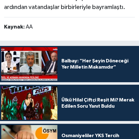
ardından vatandaşlar birbirleriyle bayramlaştı.
Kaynak:
AA
Balbay: "Her Şeyin Döneceği
Yer Milletin Makamıdır"
Ülkü Hilal Çiftçi Reşit Mi? Merak
Edilen Soru Yanıt Buldu
Osmaniyeliler YKS Tercih