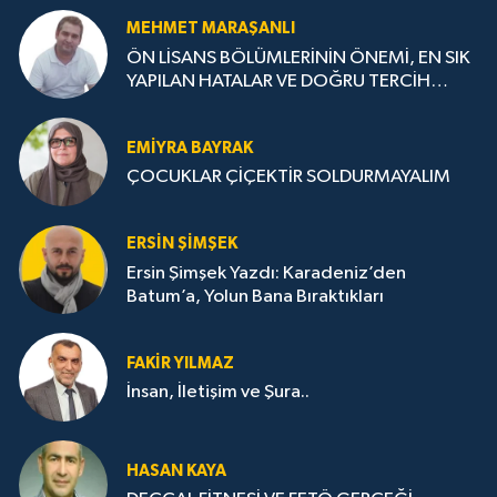
MEHMET MARAŞANLI
ÖN LİSANS BÖLÜMLERİNİN ÖNEMİ, EN SIK
YAPILAN HATALAR VE DOĞRU TERCİH
STRATEJİLERİ
EMIYRA BAYRAK
ÇOCUKLAR ÇİÇEKTİR SOLDURMAYALIM
ERSIN ŞIMŞEK
Ersin Şimşek Yazdı: Karadeniz’den
Batum’a, Yolun Bana Bıraktıkları
FAKIR YILMAZ
İnsan, İletişim ve Şura..
HASAN KAYA