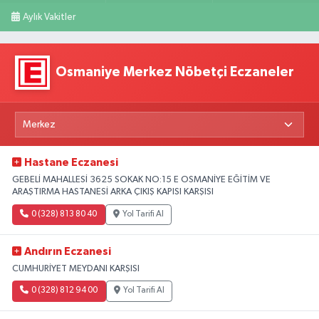
Aylık Vakitler
Osmaniye Merkez Nöbetçi Eczaneler
Hastane Eczanesi
GEBELİ MAHALLESİ 3625 SOKAK NO:15 E OSMANİYE EĞİTİM VE
ARAŞTIRMA HASTANESİ ARKA ÇIKIŞ KAPISI KARŞISI
0 (328) 813 80 40
Yol Tarifi Al
Andırın Eczanesi
CUMHURİYET MEYDANI KARŞISI
0 (328) 812 94 00
Yol Tarifi Al