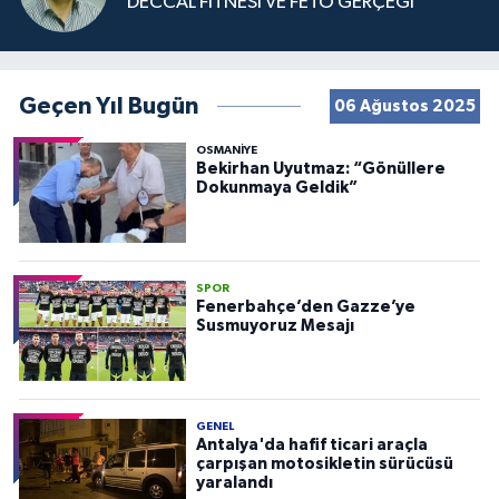
DECCAL FİTNESİ VE FETÖ GERÇEĞİ
Geçen Yıl Bugün
06 Ağustos 2025
OSMANIYE
Bekirhan Uyutmaz: “Gönüllere
Dokunmaya Geldik”
SPOR
Fenerbahçe’den Gazze’ye
Susmuyoruz Mesajı
GENEL
Antalya'da hafif ticari araçla
çarpışan motosikletin sürücüsü
yaralandı