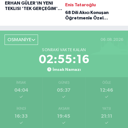
ERHAN GÜLER'IN YENI
Enis Tataroğlu
TEKLISI 'TEK GERÇEĞIM'LE
68 Dili Akıcı Konuşan
BÜYÜK DÖNÜŞÜ
Öğretmenle Özel
Röportaj
OSMANİYE
06.08.2026
SONRAKI VAKTE KALAN
02:55:16
İmsak Namazı
İMSAK
GÜNEŞ
ÖĞLE
04:04
05:37
12:46
İKINDI
AKŞAM
YATSI
16:33
19:45
21:11