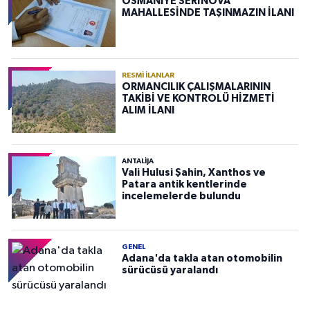
OSMANİYE SERİNOVA
MAHALLESİNDE TAŞINMAZIN İLANI
RESMI İLANLAR
ORMANCILIK ÇALIŞMALARININ
TAKİBİ VE KONTROLÜ HİZMETİ
ALIM İLANI
ANTALIJA
Vali Hulusi Şahin, Xanthos ve
Patara antik kentlerinde
incelemelerde bulundu
GENEL
Adana'da takla atan otomobilin
sürücüsü yaralandı