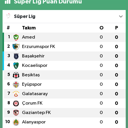
Süper Lig Puan Durumu
Süper Lig
#
Takım
O
P
1
Amed
0
0
2
Erzurumspor FK
0
0
3
Başakşehir
0
0
4
Kocaelispor
0
0
5
Beşiktaş
0
0
6
Eyüpspor
0
0
7
Galatasaray
0
0
8
Çorum FK
0
0
9
Gaziantep FK
0
0
10
Alanyaspor
0
0