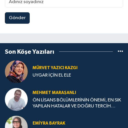
Gönder
Son Köşe Yazıları
MÜRVET YAZICI KAZGI
UYGAR İÇİN EL ELE
MEHMET MARAŞANLI
ÖN LİSANS BÖLÜMLERİNİN ÖNEMİ, EN SIK
YAPILAN HATALAR VE DOĞRU TERCİH
STRATEJİLERİ
EMIYRA BAYRAK