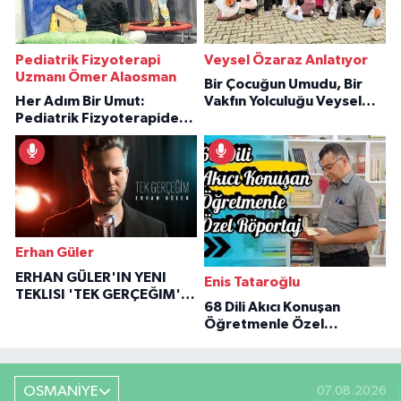
Pediatrik Fizyoterapi
Veysel Özaraz Anlatıyor
Uzmanı Ömer Alaosman
Bir Çocuğun Umudu, Bir
Her Adım Bir Umut:
Vakfın Yolculuğu Veysel
Pediatrik Fizyoterapiden
Özaraz Anlatıyor
İlham Veren Hikâyeler
Erhan Güler
ERHAN GÜLER'IN YENI
Enis Tataroğlu
TEKLISI 'TEK GERÇEĞIM'LE
68 Dili Akıcı Konuşan
BÜYÜK DÖNÜŞÜ
Öğretmenle Özel
Röportaj
OSMANİYE
07.08.2026