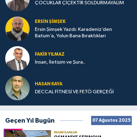
ÇOCUKLAR ÇİÇEKTİR SOLDURMAYALIM
ERSIN ŞIMŞEK
Ersin Şimşek Yazdı: Karadeniz’den
Batum’a, Yolun Bana Bıraktıkları
FAKIR YILMAZ
İnsan, İletişim ve Şura..
HASAN KAYA
DECCAL FİTNESİ VE FETÖ GERÇEĞİ
Geçen Yıl Bugün
07 Ağustos 2025
RESMI İLANLAR