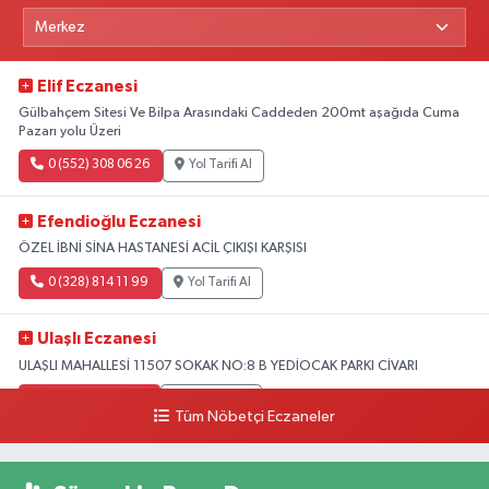
Elif Eczanesi
Gülbahçem Sitesi Ve Bilpa Arasındaki Caddeden 200mt aşağıda Cuma
Pazarı yolu Üzeri
0 (552) 308 06 26
Yol Tarifi Al
Efendioğlu Eczanesi
ÖZEL İBNİ SİNA HASTANESİ ACİL ÇIKIŞI KARŞISI
0 (328) 814 11 99
Yol Tarifi Al
Ulaşlı Eczanesi
ULAŞLI MAHALLESİ 11507 SOKAK NO:8 B YEDİOCAK PARKI CİVARI
0 (546) 158 81 80
Yol Tarifi Al
Tüm Nöbetçi Eczaneler