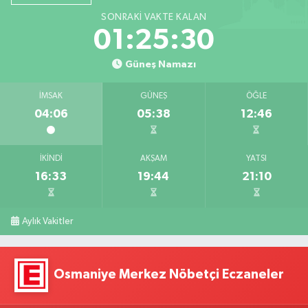
SONRAKI VAKTE KALAN
01:25:29
Güneş Namazı
İMSAK
GÜNEŞ
ÖĞLE
04:06
05:38
12:46
İKINDI
AKŞAM
YATSI
16:33
19:44
21:10
Aylık Vakitler
Osmaniye Merkez Nöbetçi Eczaneler