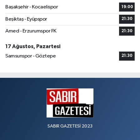
Başakşehir - Kocaelispor
19:00
Beşiktaş - Eyüpspor
21:30
Amed - Erzurumspor FK
21:30
17 Ağustos, Pazartesi
Samsunspor - Göztepe
21:30
SABIR GAZETESİ 2023