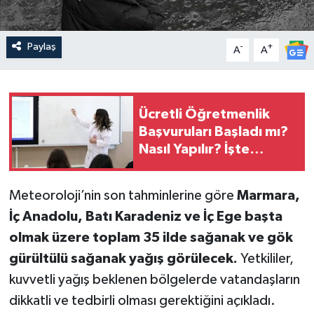
Paylaş
-
+
A
A
Ücretli Öğretmenlik
Başvuruları Başladı mı?
Nasıl Yapılır? İşte
Başvuru Ekranı
Meteoroloji’nin son tahminlerine göre
Marmara,
İç Anadolu, Batı Karadeniz ve İç Ege başta
olmak üzere toplam 35 ilde sağanak ve gök
gürültülü sağanak yağış görülecek.
Yetkililer,
kuvvetli yağış beklenen bölgelerde vatandaşların
dikkatli ve tedbirli olması gerektiğini açıkladı.