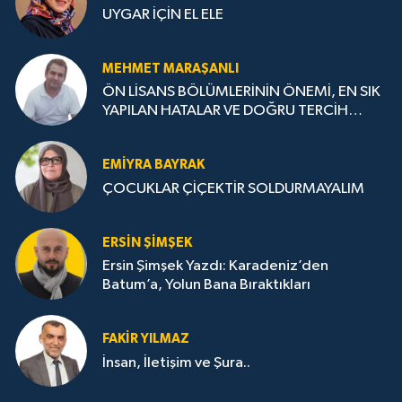
UYGAR İÇİN EL ELE
MEHMET MARAŞANLI
ÖN LİSANS BÖLÜMLERİNİN ÖNEMİ, EN SIK
YAPILAN HATALAR VE DOĞRU TERCİH
STRATEJİLERİ
EMIYRA BAYRAK
ÇOCUKLAR ÇİÇEKTİR SOLDURMAYALIM
ERSIN ŞIMŞEK
Ersin Şimşek Yazdı: Karadeniz’den
Batum’a, Yolun Bana Bıraktıkları
FAKIR YILMAZ
İnsan, İletişim ve Şura..