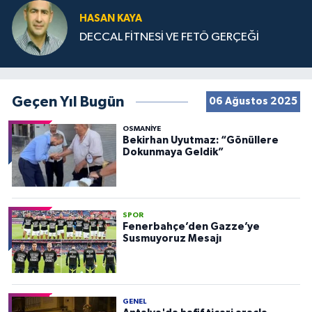
HASAN KAYA
DECCAL FİTNESİ VE FETÖ GERÇEĞİ
Geçen Yıl Bugün
06 Ağustos 2025
OSMANIYE
Bekirhan Uyutmaz: “Gönüllere
Dokunmaya Geldik”
SPOR
Fenerbahçe’den Gazze’ye
Susmuyoruz Mesajı
GENEL