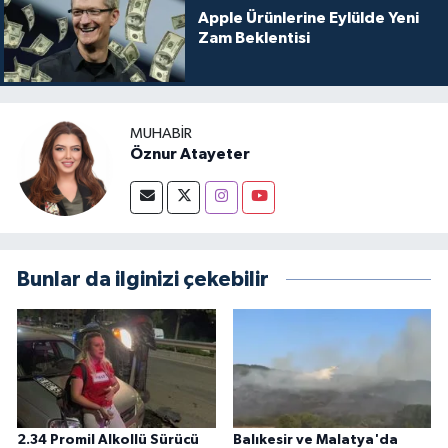
Apple Ürünlerine Eylülde Yeni
Zam Beklentisi
MUHABIR
Öznur Atayeter
Bunlar da ilginizi çekebilir
2.34 Promil Alkollü Sürücü
Balıkesir ve Malatya'da