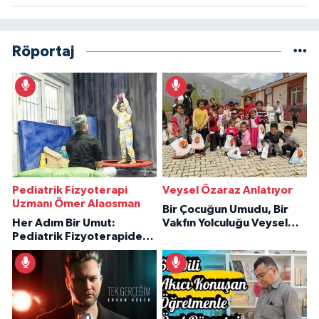
Röportaj
Pediatrik Fizyoterapi
Veysel Özaraz Anlatıyor
Uzmanı Ömer Alaosman
Bir Çocuğun Umudu, Bir
Her Adım Bir Umut:
Vakfın Yolculuğu Veysel
Pediatrik Fizyoterapiden
Özaraz Anlatıyor
İlham Veren Hikâyeler