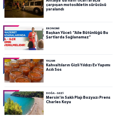
Antalya'da hafif ticari araçla
çarpışan motosikletin sürücüsü
yaralandı
EKONOMI
Başkan Yücel: “Aile Bütünlüğü Bu
Şartlarda Sağlanamaz”
YAŞAM
Kahvaltıların Gizli Yıldızı Ev Yapımı
Acılı Sos
DOĞA - GEZI
Mersin’in Saklı Plajı Bozyazı Prens
Charles Koyu