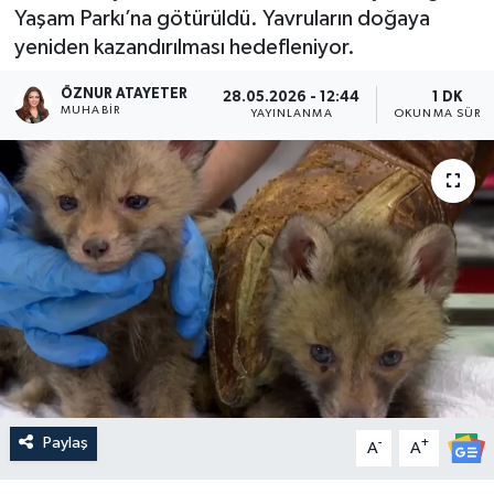
Yaşam Parkı’na götürüldü. Yavruların doğaya
yeniden kazandırılması hedefleniyor.
ÖZNUR ATAYETER
28.05.2026 - 12:44
1 DK
MUHABIR
YAYINLANMA
OKUNMA SÜRES
Paylaş
-
+
A
A