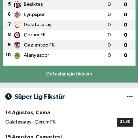
5
Beşiktaş
0
0
6
Eyüpspor
0
0
7
Galatasaray
0
0
8
Çorum FK
0
0
9
Gaziantep FK
0
0
10
Alanyaspor
0
0
Detaylar için tıklayın
Süper Lig Fikstür
14 Ağustos, Cuma
Galatasaray - Çorum FK
21:30
15 Ağustos, Cumartesi