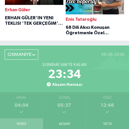
Erhan Güler
ERHAN GÜLER'IN YENI
Enis Tataroğlu
TEKLISI 'TEK GERÇEĞIM'LE
68 Dili Akıcı Konuşan
BÜYÜK DÖNÜŞÜ
Öğretmenle Özel
Röportaj
OSMANİYE
06.08.2026
SONRAKI VAKTE KALAN
23:33
Akşam Namazı
İMSAK
GÜNEŞ
ÖĞLE
04:04
05:37
12:46
İKINDI
AKŞAM
YATSI