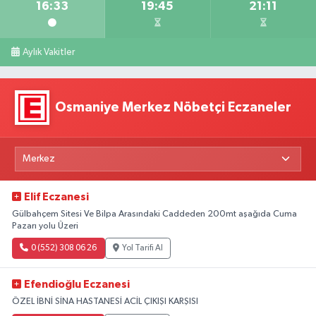
16:33
19:45
21:11
Aylık Vakitler
Osmaniye Merkez Nöbetçi Eczaneler
Elif Eczanesi
Gülbahçem Sitesi Ve Bilpa Arasındaki Caddeden 200mt aşağıda Cuma
Pazarı yolu Üzeri
0 (552) 308 06 26
Yol Tarifi Al
Efendioğlu Eczanesi
ÖZEL İBNİ SİNA HASTANESİ ACİL ÇIKIŞI KARŞISI