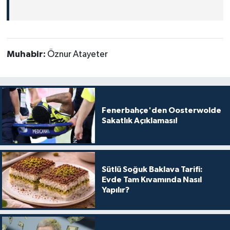
Muhabir:
Öznur Atayeter
Fenerbahçe'den Oosterwolde
Sakatlık Açıklaması!
Sütlü Soğuk Baklava Tarifi:
Evde Tam Kıvamında Nasıl
Yapılır?