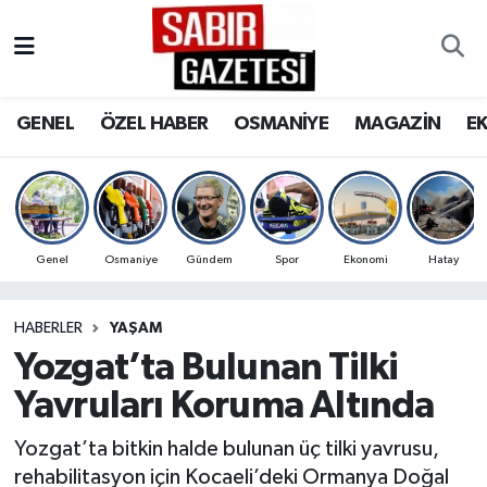
GENEL
Osmaniye Nöbetçi Eczaneler
GENEL
ÖZEL HABER
OSMANİYE
MAGAZİN
E
ÖZEL HABER
Osmaniye Hava Durumu
OSMANİYE
Osmaniye Trafik Yoğunluk Haritası
MAGAZİN
Süper Lig Puan Durumu ve Fikstür
Genel
Osmaniye
Gündem
Spor
Ekonomi
Hatay
EKONOMİ
Tüm Manşetler
HABERLER
YAŞAM
Yozgat’ta Bulunan Tilki
SPOR
Son Dakika Haberleri
Yavruları Koruma Altında
RESMİ İLANLAR
Haber Arşivi
Yozgat’ta bitkin halde bulunan üç tilki yavrusu,
rehabilitasyon için Kocaeli’deki Ormanya Doğal