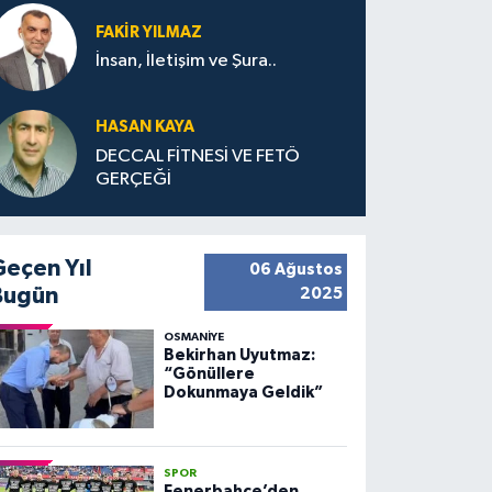
FAKIR YILMAZ
İnsan, İletişim ve Şura..
HASAN KAYA
DECCAL FİTNESİ VE FETÖ
GERÇEĞİ
Geçen Yıl
06 Ağustos
Bugün
2025
OSMANIYE
Bekirhan Uyutmaz:
“Gönüllere
Dokunmaya Geldik”
SPOR
Fenerbahçe’den