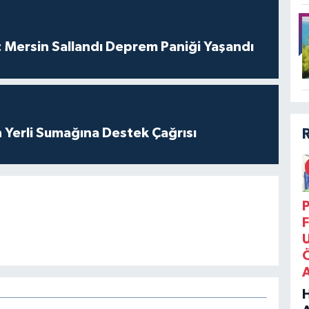
 Mersin Sallandı Deprem Paniği Yaşandı
 Yerli Sumağına Destek Çağrısı
P
F