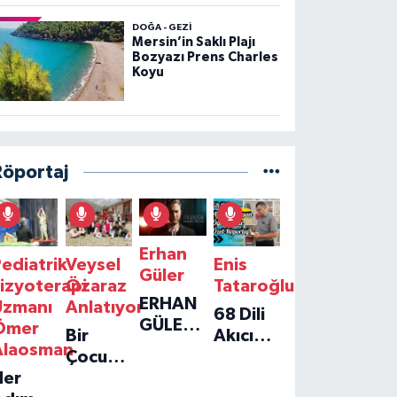
DOĞA - GEZI
Mersin’in Saklı Plajı
Bozyazı Prens Charles
Koyu
Röportaj
Erhan
ediatrik
Veysel
Enis
Güler
izyoterapi
Özaraz
Tataroğlu
ERHAN
Uzmanı
Anlatıyor
68 Dili
GÜLER'IN
Ömer
Bir
Akıcı
YENI
Alaosman
Çocuğun
Konuşan
TEKLISI
Her
Umudu,
Öğretmenle
'TEK