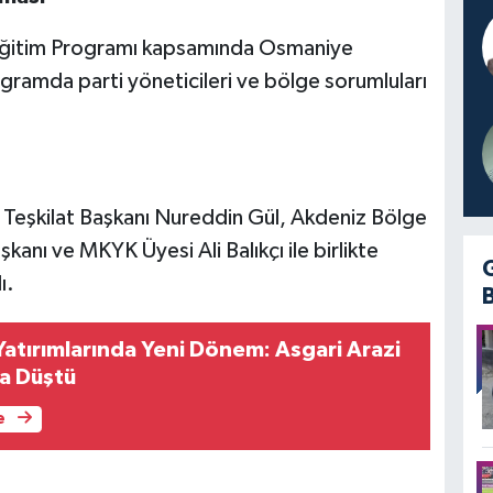
Eğitim Programı kapsamında Osmaniye
rogramda parti yöneticileri ve bölge sorumluları
Teşkilat Başkanı Nureddin Gül, Akdeniz Bölge
anı ve MKYK Üyesi Ali Balıkçı ile birlikte
ı.
Yatırımlarında Yeni Dönem: Asgari Arazi
ra Düştü
e