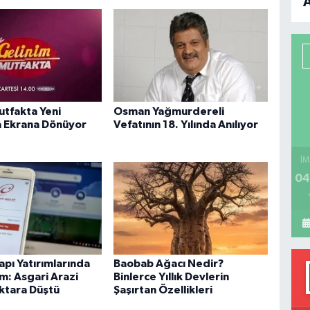
B
P
utfakta Yeni
Osman Yağmurdereli
H
 Ekrana Dönüyor
Vefatının 18. Yılında Anılıyor
İM
04
apı Yatırımlarında
Baobab Ağacı Nedir?
m: Asgari Arazi
Binlerce Yıllık Devlerin
ektara Düştü
Şaşırtan Özellikleri