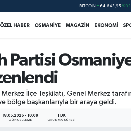
BITCOIN
64.643,95
%0.1
DOLAR
47,6006
%0.0
EURO
55,0250
%0.0
ÖZEL HABER
OSMANİYE
MAGAZİN
EKONOMİ
SP
STERLİN
64,2398
%0.
GRAM ALTIN
6500.87
%0.1
h Partisi Osmaniy
BİST100
13.799
%7
zenlendi
 Merkez İlçe Teşkilatı, Genel Merkez tara
ve bölge başkanlarıyla bir araya geldi.
18.05.2026 - 10:09
1 DK
GÜNCELLEME
OKUNMA SÜRESI