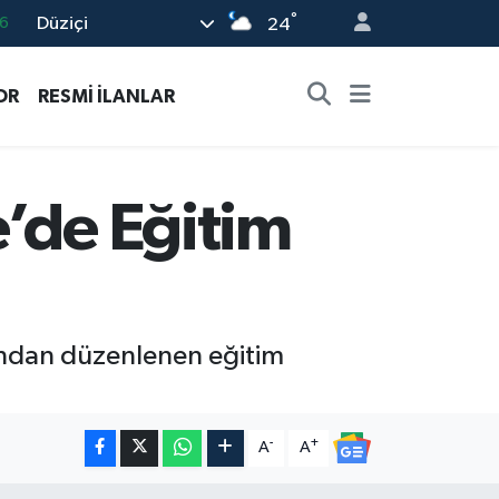
6
°
Düziçi
24
6
2
OR
RESMİ İLANLAR
2
2
e’de Eğitim
0
fından düzenlenen eğitim
-
+
A
A