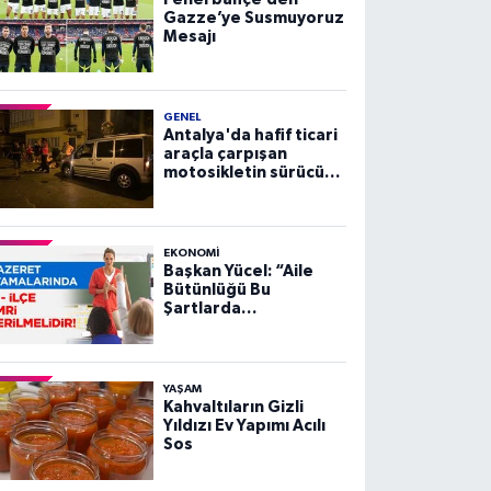
Gazze’ye Susmuyoruz
Mesajı
GENEL
Antalya'da hafif ticari
araçla çarpışan
motosikletin sürücüsü
yaralandı
EKONOMI
Başkan Yücel: “Aile
Bütünlüğü Bu
Şartlarda
Sağlanamaz”
YAŞAM
Kahvaltıların Gizli
Yıldızı Ev Yapımı Acılı
Sos