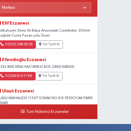
Elif Eczanesi
ülbahçem Sitesi Ve Bilpa Arasındaki Caddeden 200mt
şağıda Cuma Pazarı yolu Üzeri
0 (552) 308 06 26
Yol Tarifi Al
Efendioğlu Eczanesi
ZEL İBNİ SİNA HASTANESİ ACİL ÇIKIŞI KARŞISI
0 (328) 814 11 99
Yol Tarifi Al
Ulaşlı Eczanesi
LAŞLI MAHALLESİ 11507 SOKAK NO:8 B YEDİOCAK PARKI
İVARI
Tüm Nöbetçi Eczaneler
0 (546) 158 81 80
Yol Tarifi Al