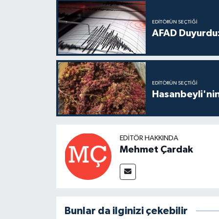
EDITÖRÜN SEÇTIĞI
AFAD Duyurdu:
EDITÖRÜN SEÇTIĞI
Hasanbeyli'nin
EDITÖR HAKKINDA
Mehmet Çardak
Bunlar da ilginizi çekebilir