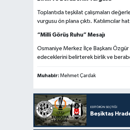
Toplantıda teşkilat çalışmaları değerlen
vurgusu ön plana çıktı. Katılımcılar h
“Milli Görüş Ruhu” Mesajı
Osmaniye Merkez İlçe Başkanı Özgür 
edeceklerini belirterek birlik ve bera
Muhabir:
Mehmet Çardak
EDITÖRÜN SEÇTIĞI
Beşiktaş Hrade