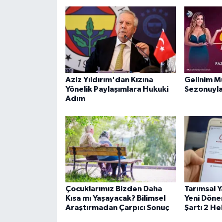
Aziz Yıldırım'dan Kızına
Gelinim M
Yönelik Paylaşımlara Hukuki
Sezonuyla
Adım
Çocuklarımız Bizden Daha
Tarımsal Y
Kısa mı Yaşayacak? Bilimsel
Yeni Döne
Araştırmadan Çarpıcı Sonuç
Şartı 2 H