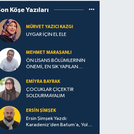
Son Köşe Yazıları
MÜRVET YAZICI KAZGI
UYGAR İÇİN EL ELE
MEHMET MARAŞANLI
ÖN LİSANS BÖLÜMLERİNİN
ÖNEMİ, EN SIK YAPILAN
HATALAR VE DOĞRU TERCİH
STRATEJİLERİ
EMIYRA BAYRAK
ÇOCUKLAR ÇİÇEKTİR
SOLDURMAYALIM
ERSIN ŞIMŞEK
Ersin Şimşek Yazdı:
Karadeniz’den Batum’a, Yolun
Bana Bıraktıkları