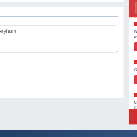
G
a
Ö
U
C