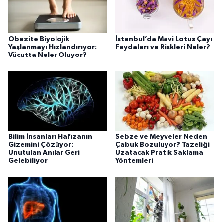
Obezite Biyolojik
İstanbul’da Mavi Lotus Çayı
Yaşlanmayı Hızlandırıyor:
Faydaları ve Riskleri Neler?
Vücutta Neler Oluyor?
Bilim İnsanları Hafızanın
Sebze ve Meyveler Neden
Gizemini Çözüyor:
Çabuk Bozuluyor? Tazeliği
Unutulan Anılar Geri
Uzatacak Pratik Saklama
Gelebiliyor
Yöntemleri