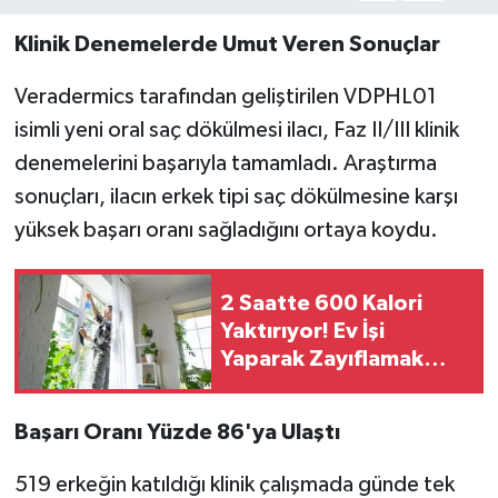
Klinik Denemelerde Umut Veren Sonuçlar
Veradermics tarafından geliştirilen VDPHL01
isimli yeni oral saç dökülmesi ilacı, Faz II/III klinik
denemelerini başarıyla tamamladı. Araştırma
sonuçları, ilacın erkek tipi saç dökülmesine karşı
yüksek başarı oranı sağladığını ortaya koydu.
2 Saatte 600 Kalori
Yaktırıyor! Ev İşi
Yaparak Zayıflamak
Mümkün
Başarı Oranı Yüzde 86'ya Ulaştı
519 erkeğin katıldığı klinik çalışmada günde tek