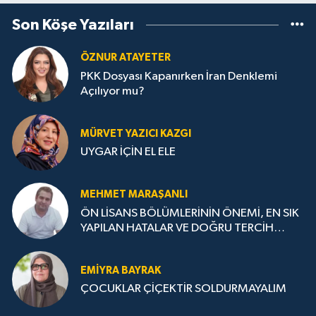
Son Köşe Yazıları
ÖZNUR ATAYETER
PKK Dosyası Kapanırken İran Denklemi
Açılıyor mu?
MÜRVET YAZICI KAZGI
UYGAR İÇİN EL ELE
MEHMET MARAŞANLI
ÖN LİSANS BÖLÜMLERİNİN ÖNEMİ, EN SIK
YAPILAN HATALAR VE DOĞRU TERCİH
STRATEJİLERİ
EMIYRA BAYRAK
ÇOCUKLAR ÇİÇEKTİR SOLDURMAYALIM