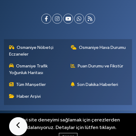
Osmaniye Nöbetçi
Osmaniye Hava Durumu
Eczaneler
Osmaniye Trafik
Puan Durumu ve Fikstür
Yoğunluk Haritası
Tüm Manşetler
Son Dakika Haberleri
Haber Arşivi
Künye
İletişim
Gizlilik Sözleşmesi
En iyi site deneyimi sağlamak için çerezlerden
faydalanıyoruz. Detaylar için lütfen tıklayın.
Haber Yazılımı:
TE Bilişim