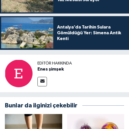
Antalya’da Tarihin Sulara
Gömüldüğü Yer: Simena Antik
Kenti
EDITÖR HAKKINDA
Enes şimşek
Bunlar da ilginizi çekebilir