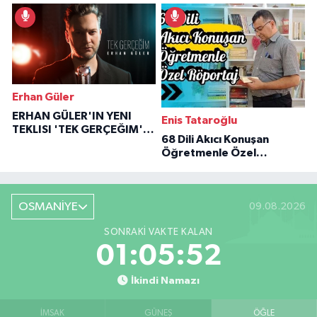
İlham Veren Hikâyeler
Erhan Güler
ERHAN GÜLER'IN YENI
Enis Tataroğlu
TEKLISI 'TEK GERÇEĞIM'LE
68 Dili Akıcı Konuşan
BÜYÜK DÖNÜŞÜ
Öğretmenle Özel
Röportaj
OSMANİYE
09.08.2026
SONRAKI VAKTE KALAN
01:05:51
İkindi Namazı
İMSAK
GÜNEŞ
ÖĞLE