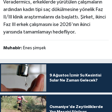
Veradermics, erkeklerde yürütülen çalışmaların
ardından kadın tipi saç dökülmesine yönelik Faz
II/III klinik araştırmalarını da başlattı. Şirket, ikinci
Faz III erkek çalışmasını ise 2026'nın ikinci
yarısında tamamlamayı hedefliyor.
Muhabir:
Enes şimşek
9 Ağustos İzmir Su Kesintisi
Sular Ne Zaman Gelecek?
Osmaniye’de Zeytinliklerde
Yaz Mesaisi Sürüyor