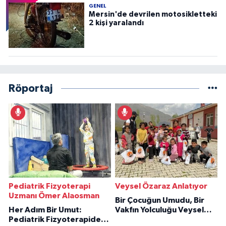
GENEL
Mersin'de devrilen motosikletteki
2 kişi yaralandı
Röportaj
Pediatrik Fizyoterapi
Veysel Özaraz Anlatıyor
Uzmanı Ömer Alaosman
Bir Çocuğun Umudu, Bir
Her Adım Bir Umut:
Vakfın Yolculuğu Veysel
Pediatrik Fizyoterapiden
Özaraz Anlatıyor