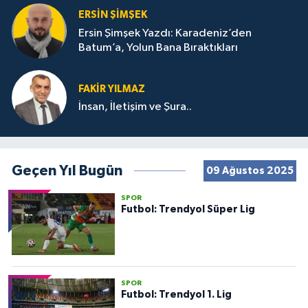
ERSIN ŞIMŞEK
Ersin Şimşek Yazdı: Karadeniz’den
Batum’a, Yolun Bana Bıraktıkları
FAKIR YILMAZ
İnsan, İletişim ve Şura..
Geçen Yıl Bugün
09 Ağustos 2025
SPOR
Futbol: Trendyol Süper Lig
SPOR
Futbol: Trendyol 1. Lig