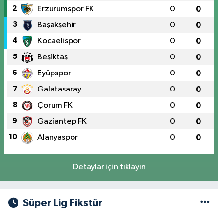
2
Erzurumspor FK
0
0
3
Başakşehir
0
0
4
Kocaelispor
0
0
5
Beşiktaş
0
0
6
Eyüpspor
0
0
7
Galatasaray
0
0
8
Çorum FK
0
0
9
Gaziantep FK
0
0
10
Alanyaspor
0
0
Detaylar için tıklayın
Süper Lig Fikstür