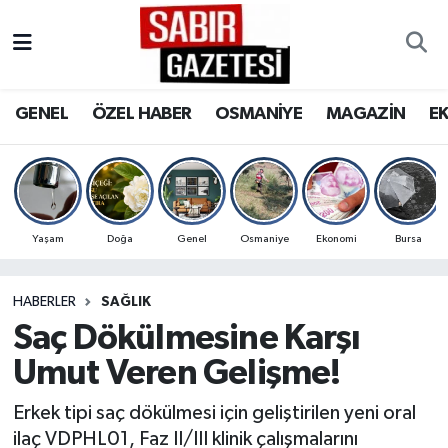
GENEL
Osmaniye Nöbetçi Eczaneler
GENEL
ÖZEL HABER
OSMANİYE
MAGAZİN
E
ÖZEL HABER
Osmaniye Hava Durumu
OSMANİYE
Osmaniye Trafik Yoğunluk Haritası
MAGAZİN
Süper Lig Puan Durumu ve Fikstür
Yaşam
Doğa
Genel
Osmaniye
Ekonomi
Bursa
EKONOMİ
Tüm Manşetler
HABERLER
SAĞLIK
Saç Dökülmesine Karşı
SPOR
Son Dakika Haberleri
Umut Veren Gelişme!
RESMİ İLANLAR
Haber Arşivi
Erkek tipi saç dökülmesi için geliştirilen yeni oral
ilaç VDPHL01, Faz II/III klinik çalışmalarını