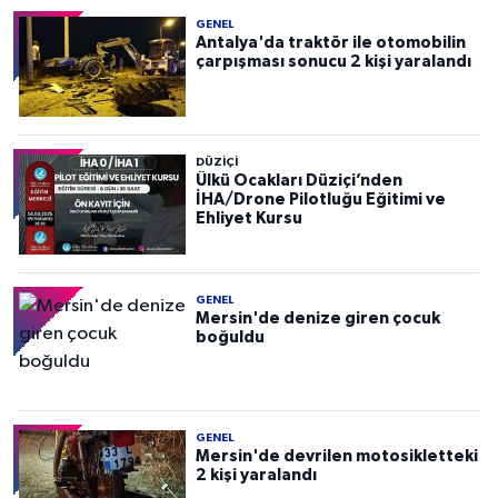
GENEL
Antalya'da traktör ile otomobilin
çarpışması sonucu 2 kişi yaralandı
DÜZIÇI
Ülkü Ocakları Düziçi’nden
İHA/Drone Pilotluğu Eğitimi ve
Ehliyet Kursu
GENEL
Mersin'de denize giren çocuk
boğuldu
GENEL
Mersin'de devrilen motosikletteki
2 kişi yaralandı