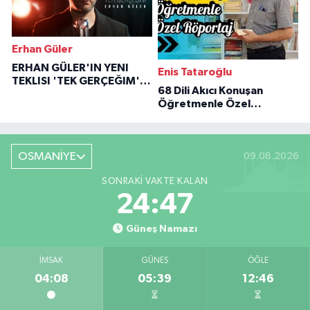
Erhan Güler
ERHAN GÜLER'IN YENI
Enis Tataroğlu
TEKLISI 'TEK GERÇEĞIM'LE
68 Dili Akıcı Konuşan
BÜYÜK DÖNÜŞÜ
Öğretmenle Özel
Röportaj
OSMANİYE
09.08.2026
SONRAKI VAKTE KALAN
24:46
Güneş Namazı
İMSAK
GÜNEŞ
ÖĞLE
04:08
05:39
12:46