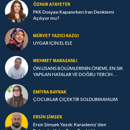
ÖZNUR ATAYETER
PKK Dosyası Kapanırken İran Denklemi
Açılıyor mu?
MÜRVET YAZICI KAZGI
UYGAR İÇİN EL ELE
MEHMET MARAŞANLI
ÖN LİSANS BÖLÜMLERİNİN ÖNEMİ, EN SIK
YAPILAN HATALAR VE DOĞRU TERCİH
STRATEJİLERİ
EMIYRA BAYRAK
ÇOCUKLAR ÇİÇEKTİR SOLDURMAYALIM
ERSIN ŞIMŞEK
Ersin Şimşek Yazdı: Karadeniz’den