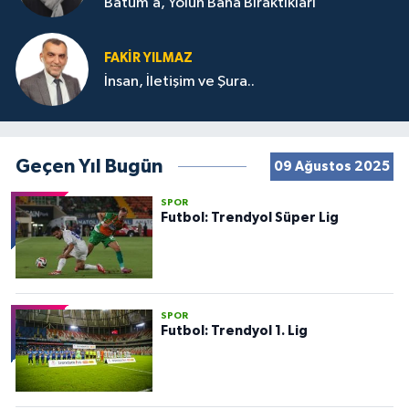
Batum’a, Yolun Bana Bıraktıkları
FAKIR YILMAZ
İnsan, İletişim ve Şura..
Geçen Yıl Bugün
09 Ağustos 2025
SPOR
Futbol: Trendyol Süper Lig
SPOR
Futbol: Trendyol 1. Lig