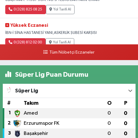
0 (328) 825 08 25
Yol Tarifi Al
Yüksek Eczanesi
İBN-İ SİNA HASTANESİ YANI,ASKERLİK ŞUBESİ KARŞISI
0 (328) 812 02 00
Yol Tarifi Al
Tüm Nöbetçi Eczaneler
Süper Lig Puan Durumu
Süper Lig
#
Takım
O
P
1
Amed
0
0
2
Erzurumspor FK
0
0
3
Başakşehir
0
0