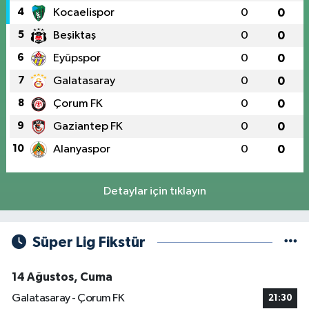
4
Kocaelispor
0
0
5
Beşiktaş
0
0
6
Eyüpspor
0
0
7
Galatasaray
0
0
8
Çorum FK
0
0
9
Gaziantep FK
0
0
10
Alanyaspor
0
0
Detaylar için tıklayın
Süper Lig Fikstür
14 Ağustos, Cuma
Galatasaray - Çorum FK
21:30