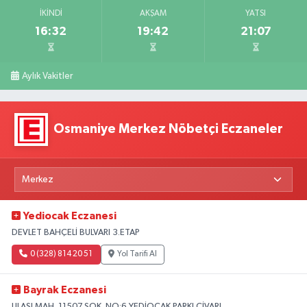
İKINDI
AKŞAM
YATSI
16:32
19:42
21:07
Aylık Vakitler
Osmaniye Merkez Nöbetçi Eczaneler
Yediocak Eczanesi
DEVLET BAHÇELİ BULVARI 3.ETAP
0 (328) 814 20 51
Yol Tarifi Al
Bayrak Eczanesi
ULAŞI MAH. 11507 SOK. NO:6 YEDİOCAK PARKI CİVARI