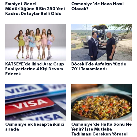
Emniyet Genel
Osmaniye'de Hava Nasıl
Müdürlüğüne 6 Bin 250 Yeni
Olacak?
Kadro: Detaylar Belli Oldu
KATSEYE’de İkinci Ara: Grup
Böcekli’de Asfaltın Yüzde
Faaliyetlerine 4 Kişi Devam
70’i Tamamlandı
Edecek
Osmaniye ek hesapta ikinci
Osmaniye’de Hafta Sonu Ne
sırada
Yenir? İşte Mutlaka
Tadılması Gereken Yöresel