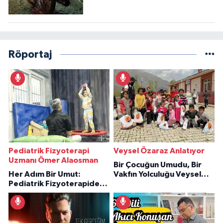
Röportaj
Pediatrik Fizyoterapi
Veysel Özaraz Anlatıyor
Uzmanı Ömer Alaosman
Bir Çocuğun Umudu, Bir
Her Adım Bir Umut:
Vakfın Yolculuğu Veysel
Pediatrik Fizyoterapiden
Özaraz Anlatıyor
İlham Veren Hikâyeler