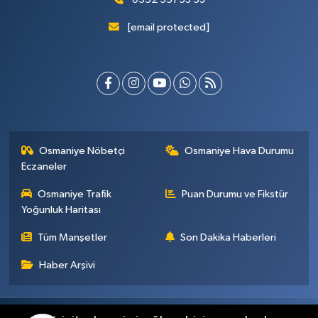
[email protected]
Osmaniye Nöbetçi
Osmaniye Hava Durumu
Eczaneler
Osmaniye Trafik
Puan Durumu ve Fikstür
Yoğunluk Haritası
Tüm Manşetler
Son Dakika Haberleri
Haber Arşivi
Künye
İletişim
Gizlilik Sözleşmesi