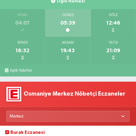
Öğle Namazı
İMSAK
GÜNEŞ
ÖĞLE
04:07
05:39
12:46
İKINDI
AKŞAM
YATSI
16:32
19:43
21:09
Aylık Vakitler
Osmaniye Merkez Nöbetçi Eczaneler
Burak Eczanesi