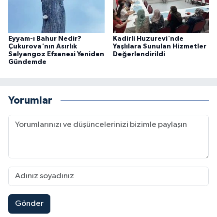
Eyyam-ı Bahur Nedir?
Kadirli Huzurevi'nde
Çukurova'nın Asırlık
Yaşlılara Sunulan Hizmetler
Salyangoz Efsanesi Yeniden
Değerlendirildi
Gündemde
Yorumlar
Gönder