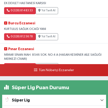
EK DEVLET HASTANESİ KARŞISI
0 (328) 814 83 33
Yol Tarifi Al
Burcu Eczanesi
KURTULUŞ SAĞLIK OCAĞI YANI
0 (328) 812 56 78
Yol Tarifi Al
Pınar Eczanesi
MİMAR SİNAN MAH. 8546 SOK. NO:4 A (HASAN KESKİNER AİLE SAĞLIĞI
MERKEZİ CİVARI)
0 (328) 826 04 73
Yol Tarifi Al
Tüm Nöbetçi Eczaneler
Süper Lig Puan Durumu
Süper Lig