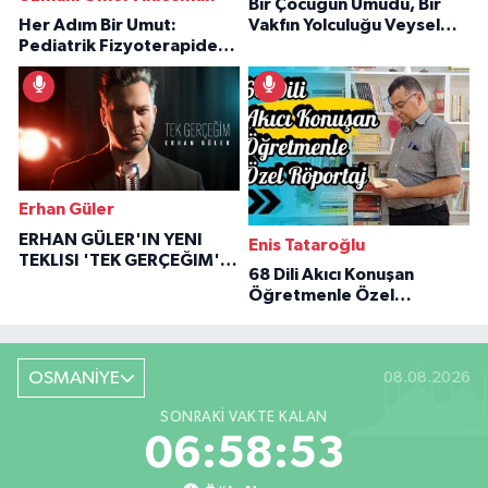
Bir Çocuğun Umudu, Bir
Her Adım Bir Umut:
Vakfın Yolculuğu Veysel
Pediatrik Fizyoterapiden
Özaraz Anlatıyor
İlham Veren Hikâyeler
Erhan Güler
ERHAN GÜLER'IN YENI
Enis Tataroğlu
TEKLISI 'TEK GERÇEĞIM'LE
68 Dili Akıcı Konuşan
BÜYÜK DÖNÜŞÜ
Öğretmenle Özel
Röportaj
OSMANİYE
08.08.2026
SONRAKI VAKTE KALAN
06:58:52