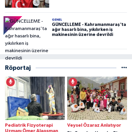
GENEL
GÜNCELLEME - Kahramanmaraş'ta
ağır hasarlı bina, yıkılırken iş
makinesinin üzerine devrildi
Röportaj
Pediatrik Fizyoterapi
Veysel Özaraz Anlatıyor
Uzmanı Ömer Alaosman