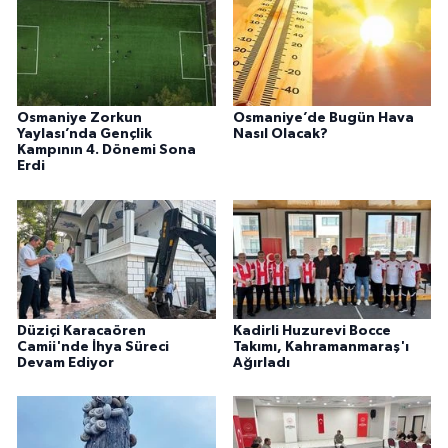
Osmaniye Zorkun
Osmaniye’de Bugün Hava
Yaylası’nda Gençlik
Nasıl Olacak?
Kampının 4. Dönemi Sona
Erdi
Düziçi Karacaören
Kadirli Huzurevi Bocce
Camii'nde İhya Süreci
Takımı, Kahramanmaraş'ı
Devam Ediyor
Ağırladı