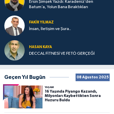
Ersin Şimşek Yazdı: Karadeniz’den
Batum’a, Yolun Bana Bıraktıkları
FAKIR YILMAZ
İnsan, İletişim ve Şura..
HASAN KAYA
DECCAL FİTNESİ VE FETÖ GERÇEĞİ
Geçen Yıl Bugün
08 Ağustos 2025
YAŞAM
16 Yaşında Piyango Kazandı,
Milyonları Kaybettikten Sonra
Huzuru Buldu