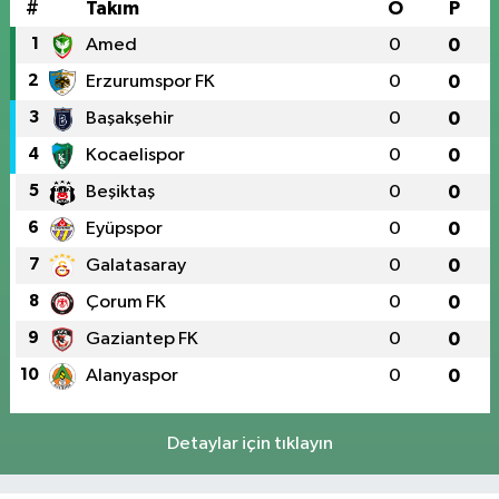
#
Takım
O
P
1
Amed
0
0
2
Erzurumspor FK
0
0
3
Başakşehir
0
0
4
Kocaelispor
0
0
5
Beşiktaş
0
0
6
Eyüpspor
0
0
7
Galatasaray
0
0
8
Çorum FK
0
0
9
Gaziantep FK
0
0
10
Alanyaspor
0
0
Detaylar için tıklayın