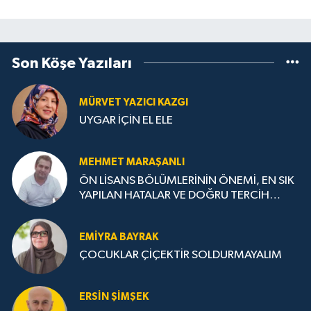
Son Köşe Yazıları
MÜRVET YAZICI KAZGI
UYGAR İÇİN EL ELE
MEHMET MARAŞANLI
ÖN LİSANS BÖLÜMLERİNİN ÖNEMİ, EN SIK
YAPILAN HATALAR VE DOĞRU TERCİH
STRATEJİLERİ
EMIYRA BAYRAK
ÇOCUKLAR ÇİÇEKTİR SOLDURMAYALIM
ERSIN ŞIMŞEK