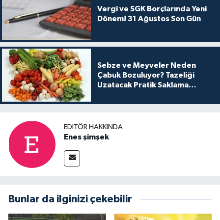
Vergi ve SGK Borçlarında Yeni
Dönem! 31 Ağustos Son Gün
Sebze ve Meyveler Neden
Çabuk Bozuluyor? Tazeliği
Uzatacak Pratik Saklama
Yöntemleri
EDITÖR HAKKINDA
Enes şimşek
Bunlar da ilginizi çekebilir