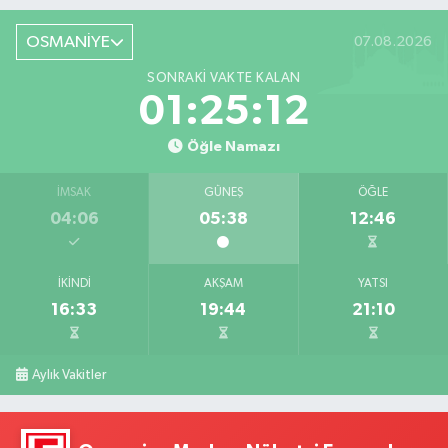
OSMANİYE
07.08.2026
SONRAKI VAKTE KALAN
01:25:11
Öğle Namazı
İMSAK
GÜNEŞ
ÖĞLE
04:06
05:38
12:46
İKINDI
AKŞAM
YATSI
16:33
19:44
21:10
Aylık Vakitler