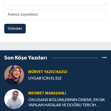
Gönder
Son Köşe Yazıları
MÜRVET YAZICI KAZGI
UYGAR İÇİN EL ELE
MEHMET MARAŞANLI
ÖN LİSANS BÖLÜMLERİNİN ÖNEMİ, EN SIK
YAPILAN HATALAR VE DOĞRU TERCİH
STRATEJİLERİ