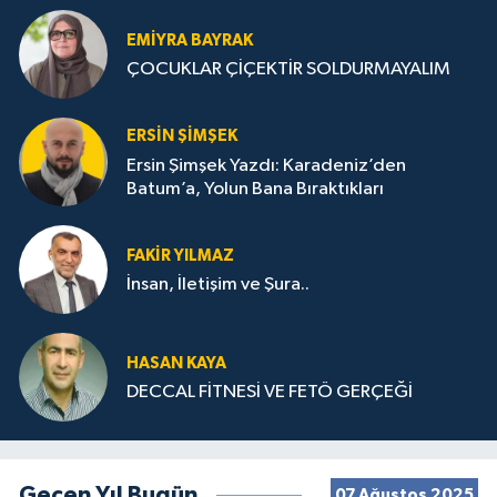
EMIYRA BAYRAK
ÇOCUKLAR ÇİÇEKTİR SOLDURMAYALIM
ERSIN ŞIMŞEK
Ersin Şimşek Yazdı: Karadeniz’den
Batum’a, Yolun Bana Bıraktıkları
FAKIR YILMAZ
İnsan, İletişim ve Şura..
HASAN KAYA
DECCAL FİTNESİ VE FETÖ GERÇEĞİ
Geçen Yıl Bugün
07 Ağustos 2025