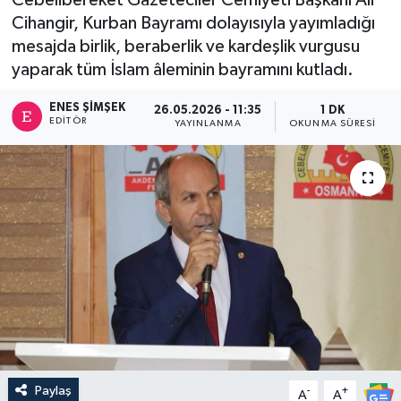
Cihangir, Kurban Bayramı dolayısıyla yayımladığı
mesajda birlik, beraberlik ve kardeşlik vurgusu
yaparak tüm İslam âleminin bayramını kutladı.
ENES ŞIMŞEK
26.05.2026 - 11:35
1 DK
EDITÖR
YAYINLANMA
OKUNMA SÜRESI
Paylaş
-
+
A
A