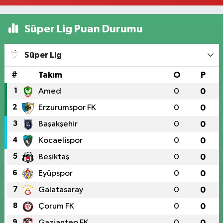
Süper Lig Puan Durumu
Süper Lig
#
Takım
O
P
1
Amed
0
0
2
Erzurumspor FK
0
0
3
Başakşehir
0
0
4
Kocaelispor
0
0
5
Beşiktaş
0
0
6
Eyüpspor
0
0
7
Galatasaray
0
0
8
Çorum FK
0
0
9
Gaziantep FK
0
0