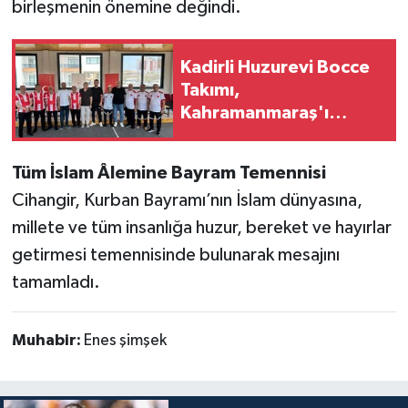
birleşmenin önemine değindi.
Kadirli Huzurevi Bocce
Takımı,
Kahramanmaraş'ı
Ağırladı
Tüm İslam Âlemine Bayram Temennisi
Cihangir, Kurban Bayramı’nın İslam dünyasına,
millete ve tüm insanlığa huzur, bereket ve hayırlar
getirmesi temennisinde bulunarak mesajını
tamamladı.
Muhabir:
Enes şimşek