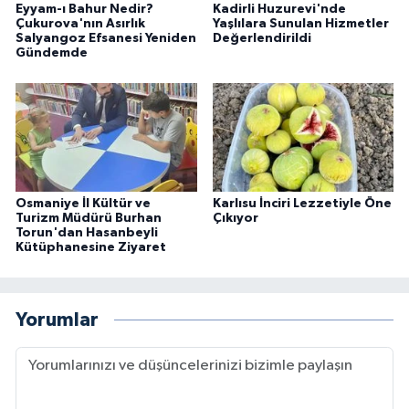
Eyyam-ı Bahur Nedir?
Kadirli Huzurevi'nde
Çukurova'nın Asırlık
Yaşlılara Sunulan Hizmetler
Salyangoz Efsanesi Yeniden
Değerlendirildi
Gündemde
Osmaniye İl Kültür ve
Karlısu İnciri Lezzetiyle Öne
Turizm Müdürü Burhan
Çıkıyor
Torun'dan Hasanbeyli
Kütüphanesine Ziyaret
Yorumlar