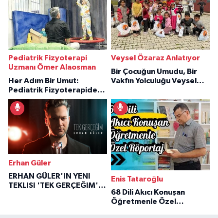
Pediatrik Fizyoterapi
Veysel Özaraz Anlatıyor
Uzmanı Ömer Alaosman
Bir Çocuğun Umudu, Bir
Her Adım Bir Umut:
Vakfın Yolculuğu Veysel
Pediatrik Fizyoterapiden
Özaraz Anlatıyor
İlham Veren Hikâyeler
Erhan Güler
ERHAN GÜLER'IN YENI
Enis Tataroğlu
TEKLISI 'TEK GERÇEĞIM'LE
68 Dili Akıcı Konuşan
BÜYÜK DÖNÜŞÜ
Öğretmenle Özel
Röportaj