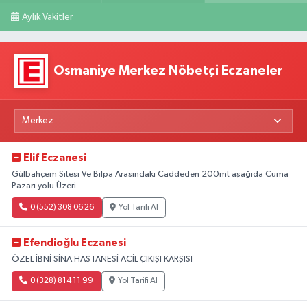
Aylık Vakitler
Osmaniye Merkez Nöbetçi Eczaneler
Elif Eczanesi
Gülbahçem Sitesi Ve Bilpa Arasındaki Caddeden 200mt aşağıda Cuma
Pazarı yolu Üzeri
0 (552) 308 06 26
Yol Tarifi Al
Efendioğlu Eczanesi
ÖZEL İBNİ SİNA HASTANESİ ACİL ÇIKIŞI KARŞISI
0 (328) 814 11 99
Yol Tarifi Al