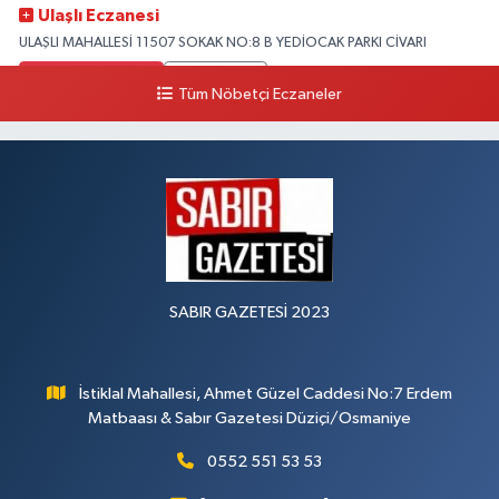
Ulaşlı Eczanesi
ULAŞLI MAHALLESİ 11507 SOKAK NO:8 B YEDİOCAK PARKI CİVARI
0 (546) 158 81 80
Yol Tarifi Al
Tüm Nöbetçi Eczaneler
SABIR GAZETESİ 2023
İstiklal Mahallesi, Ahmet Güzel Caddesi No:7 Erdem
Matbaası & Sabır Gazetesi Düziçi/Osmaniye
0552 551 53 53