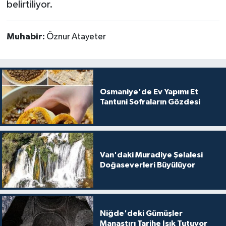
belirtiliyor.
Muhabir:
Öznur Atayeter
Osmaniye'de Ev Yapımı Et
Tantuni Sofraların Gözdesi
Van'daki Muradiye Şelalesi
Doğaseverleri Büyülüyor
Niğde'deki Gümüşler
Manastırı Tarihe Işık Tutuyor