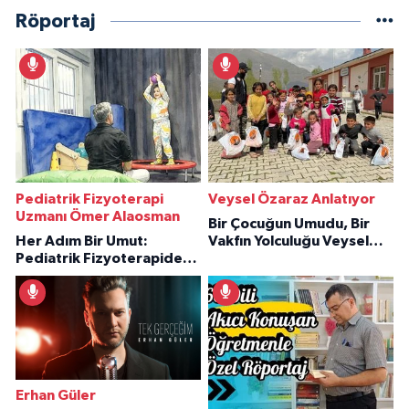
Röportaj
Pediatrik Fizyoterapi
Veysel Özaraz Anlatıyor
Uzmanı Ömer Alaosman
Bir Çocuğun Umudu, Bir
Her Adım Bir Umut:
Vakfın Yolculuğu Veysel
Pediatrik Fizyoterapiden
Özaraz Anlatıyor
İlham Veren Hikâyeler
Erhan Güler