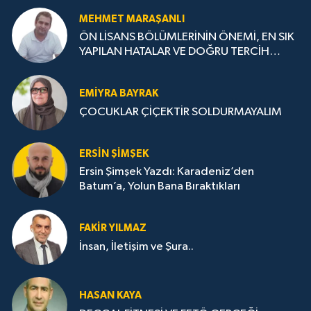
MEHMET MARAŞANLI
ÖN LİSANS BÖLÜMLERİNİN ÖNEMİ, EN SIK
YAPILAN HATALAR VE DOĞRU TERCİH
STRATEJİLERİ
EMIYRA BAYRAK
ÇOCUKLAR ÇİÇEKTİR SOLDURMAYALIM
ERSIN ŞIMŞEK
Ersin Şimşek Yazdı: Karadeniz’den
Batum’a, Yolun Bana Bıraktıkları
FAKIR YILMAZ
İnsan, İletişim ve Şura..
HASAN KAYA