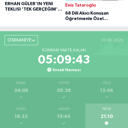
ERHAN GÜLER'IN YENI
Enis Tataroğlu
TEKLISI 'TEK GERÇEĞIM'LE
68 Dili Akıcı Konuşan
BÜYÜK DÖNÜŞÜ
Öğretmenle Özel
Röportaj
OSMANİYE
07.08.2026
SONRAKI VAKTE KALAN
05:09:42
İmsak Namazı
İMSAK
GÜNEŞ
ÖĞLE
04:06
05:38
12:46
İKINDI
AKŞAM
YATSI
16:33
19:44
21:10