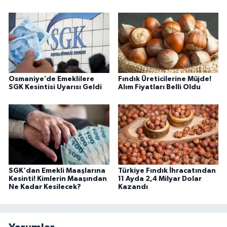
Osmaniye’de Emeklilere
Fındık Üreticilerine Müjde!
SGK Kesintisi Uyarısı Geldi
Alım Fiyatları Belli Oldu
SGK'dan Emekli Maaşlarına
Türkiye Fındık İhracatından
Kesinti! Kimlerin Maaşından
11 Ayda 2,4 Milyar Dolar
Ne Kadar Kesilecek?
Kazandı