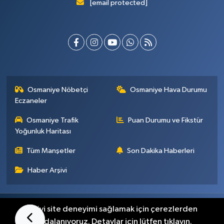
[email protected]
Osmaniye Nöbetçi
Osmaniye Hava Durumu
Eczaneler
Osmaniye Trafik
Puan Durumu ve Fikstür
Yoğunluk Haritası
Tüm Manşetler
Son Dakika Haberleri
Haber Arşivi
Künye
İletişim
Gizlilik Sözleşmesi
En iyi site deneyimi sağlamak için çerezlerden
faydalanıyoruz. Detaylar için lütfen tıklayın.