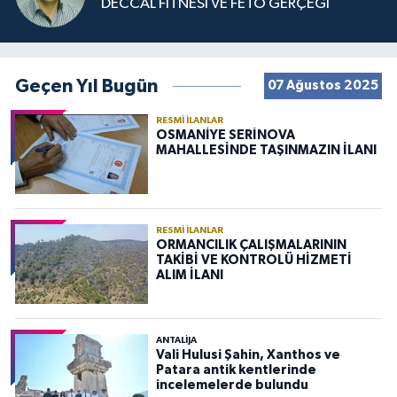
DECCAL FİTNESİ VE FETÖ GERÇEĞİ
Geçen Yıl Bugün
07 Ağustos 2025
RESMI İLANLAR
OSMANİYE SERİNOVA
MAHALLESİNDE TAŞINMAZIN İLANI
RESMI İLANLAR
ORMANCILIK ÇALIŞMALARININ
TAKİBİ VE KONTROLÜ HİZMETİ
ALIM İLANI
ANTALIJA
Vali Hulusi Şahin, Xanthos ve
Patara antik kentlerinde
incelemelerde bulundu