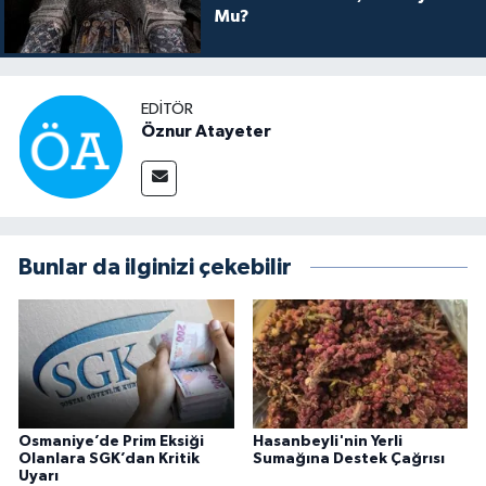
Mu?
EDITÖR
Öznur Atayeter
Bunlar da ilginizi çekebilir
Osmaniye’de Prim Eksiği
Hasanbeyli'nin Yerli
Olanlara SGK’dan Kritik
Sumağına Destek Çağrısı
Uyarı